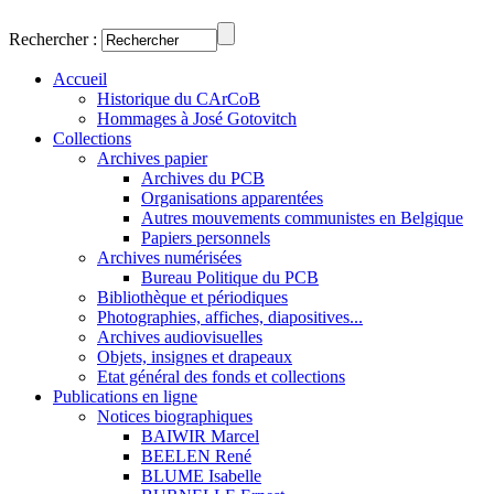
Rechercher :
Accueil
Historique du CArCoB
Hommages à José Gotovitch
Collections
Archives papier
Archives du PCB
Organisations apparentées
Autres mouvements communistes en Belgique
Papiers personnels
Archives numérisées
Bureau Politique du PCB
Bibliothèque et périodiques
Photographies, affiches, diapositives...
Archives audiovisuelles
Objets, insignes et drapeaux
Etat général des fonds et collections
Publications en ligne
Notices biographiques
BAIWIR Marcel
BEELEN René
BLUME Isabelle