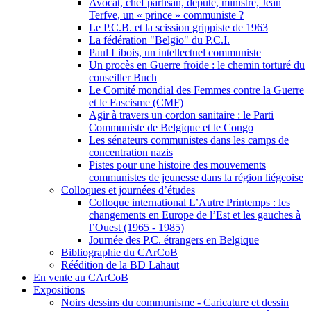
Avocat, chef partisan, député, ministre, Jean
Terfve, un « prince » communiste ?
Le P.C.B. et la scission grippiste de 1963
La fédération "Belgio" du P.C.I.
Paul Libois, un intellectuel communiste
Un procès en Guerre froide : le chemin torturé du
conseiller Buch
Le Comité mondial des Femmes contre la Guerre
et le Fascisme (CMF)
Agir à travers un cordon sanitaire : le Parti
Communiste de Belgique et le Congo
Les sénateurs communistes dans les camps de
concentration nazis
Pistes pour une histoire des mouvements
communistes de jeunesse dans la région liégeoise
Colloques et journées d’études
Colloque international L’Autre Printemps : les
changements en Europe de l’Est et les gauches à
l’Ouest (1965 - 1985)
Journée des P.C. étrangers en Belgique
Bibliographie du CArCoB
Réédition de la BD Lahaut
En vente au CArCoB
Expositions
Noirs dessins du communisme - Caricature et dessin