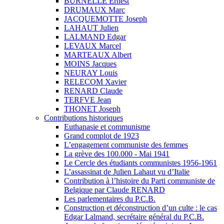
BURNELLE Ernest
DRUMAUX Marc
JACQUEMOTTE Joseph
LAHAUT Julien
LALMAND Edgar
LEVAUX Marcel
MARTEAUX Albert
MOINS Jacques
NEURAY Louis
RELECOM Xavier
RENARD Claude
TERFVE Jean
THONET Joseph
Contributions historiques
Euthanasie et communisme
Grand complot de 1923
L’engagement communiste des femmes
La grève des 100.000 - Mai 1941
Le Cercle des étudiants communistes 1956-1961
L’assassinat de Julien Lahaut vu d’Italie
Contribution à l’histoire du Parti communiste de
Belgique par Claude RENARD
Les parlementaires du P.C.B.
Construction et déconstruction d’un culte : le cas
Edgar Lalmand, secrétaire général du P.C.B.