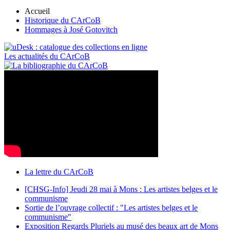
Accueil
Historique du CArCoB
Hommages à José Gotovitch
Les actualités du CArCoB
La lettre du CArCoB
[CHSG-Info] Jeudi 28 mai à Mons : Les artistes belges et le
communisme
Sortie de l’ouvrage collectif : "Les artistes belges et le
communisme"
Exposition Regards Pluriels au musé des beaux art de Mons