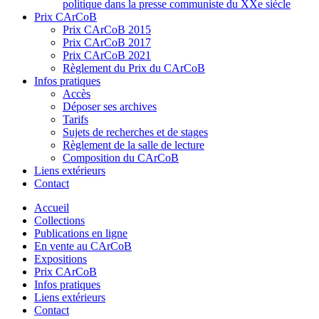
politique dans la presse communiste du XXe siècle
Prix CArCoB
Prix CArCoB 2015
Prix CArCoB 2017
Prix CArCoB 2021
Règlement du Prix du CArCoB
Infos pratiques
Accès
Déposer ses archives
Tarifs
Sujets de recherches et de stages
Règlement de la salle de lecture
Composition du CArCoB
Liens extérieurs
Contact
Accueil
Collections
Publications en ligne
En vente au CArCoB
Expositions
Prix CArCoB
Infos pratiques
Liens extérieurs
Contact