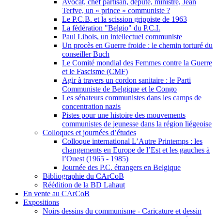
Avocat, chef partisan, député, ministre, Jean
Terfve, un « prince » communiste ?
Le P.C.B. et la scission grippiste de 1963
La fédération "Belgio" du P.C.I.
Paul Libois, un intellectuel communiste
Un procès en Guerre froide : le chemin torturé du
conseiller Buch
Le Comité mondial des Femmes contre la Guerre
et le Fascisme (CMF)
Agir à travers un cordon sanitaire : le Parti
Communiste de Belgique et le Congo
Les sénateurs communistes dans les camps de
concentration nazis
Pistes pour une histoire des mouvements
communistes de jeunesse dans la région liégeoise
Colloques et journées d’études
Colloque international L’Autre Printemps : les
changements en Europe de l’Est et les gauches à
l’Ouest (1965 - 1985)
Journée des P.C. étrangers en Belgique
Bibliographie du CArCoB
Réédition de la BD Lahaut
En vente au CArCoB
Expositions
Noirs dessins du communisme - Caricature et dessin