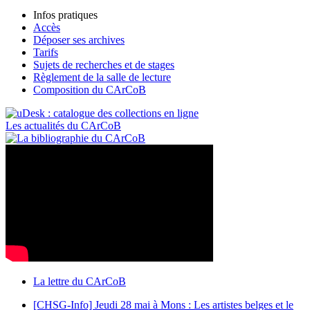
Infos pratiques
Accès
Déposer ses archives
Tarifs
Sujets de recherches et de stages
Règlement de la salle de lecture
Composition du CArCoB
Les actualités du CArCoB
La lettre du CArCoB
[CHSG-Info] Jeudi 28 mai à Mons : Les artistes belges et le