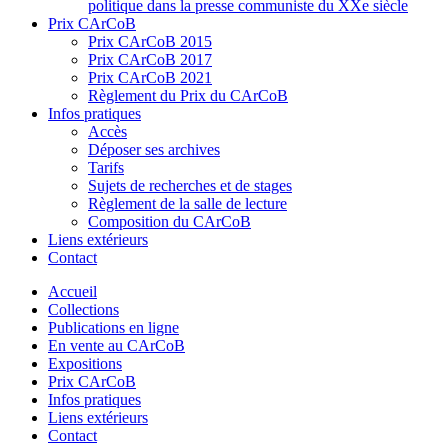
politique dans la presse communiste du XXe siècle
Prix CArCoB
Prix CArCoB 2015
Prix CArCoB 2017
Prix CArCoB 2021
Règlement du Prix du CArCoB
Infos pratiques
Accès
Déposer ses archives
Tarifs
Sujets de recherches et de stages
Règlement de la salle de lecture
Composition du CArCoB
Liens extérieurs
Contact
Accueil
Collections
Publications en ligne
En vente au CArCoB
Expositions
Prix CArCoB
Infos pratiques
Liens extérieurs
Contact