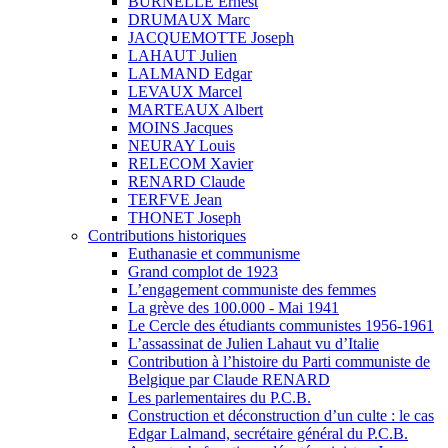
BURNELLE Ernest
DRUMAUX Marc
JACQUEMOTTE Joseph
LAHAUT Julien
LALMAND Edgar
LEVAUX Marcel
MARTEAUX Albert
MOINS Jacques
NEURAY Louis
RELECOM Xavier
RENARD Claude
TERFVE Jean
THONET Joseph
Contributions historiques
Euthanasie et communisme
Grand complot de 1923
L’engagement communiste des femmes
La grève des 100.000 - Mai 1941
Le Cercle des étudiants communistes 1956-1961
L’assassinat de Julien Lahaut vu d’Italie
Contribution à l’histoire du Parti communiste de
Belgique par Claude RENARD
Les parlementaires du P.C.B.
Construction et déconstruction d’un culte : le cas
Edgar Lalmand, secrétaire général du P.C.B.