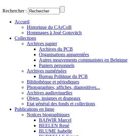
Rechercher :
Accueil
Historique du CArCoB
Hommages à José Gotovitch
Collections
Archives papier
Archives du PCB
Organisations apparentées
Autres mouvements communistes en Belgique
Papiers personnels
Archives numérisées
Bureau Politique du PCB
Bibliothèque et périodiques
Photographies, affiches, diapositives...
Archives audiovisuelles
Objets, insignes et drapeaux
Etat général des fonds et collections
Publications en ligne
Notices biographiques
BAIWIR Marcel
BEELEN René
BLUME Isabelle