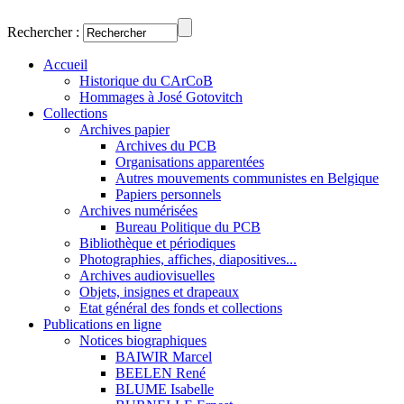
Rechercher :
Accueil
Historique du CArCoB
Hommages à José Gotovitch
Collections
Archives papier
Archives du PCB
Organisations apparentées
Autres mouvements communistes en Belgique
Papiers personnels
Archives numérisées
Bureau Politique du PCB
Bibliothèque et périodiques
Photographies, affiches, diapositives...
Archives audiovisuelles
Objets, insignes et drapeaux
Etat général des fonds et collections
Publications en ligne
Notices biographiques
BAIWIR Marcel
BEELEN René
BLUME Isabelle