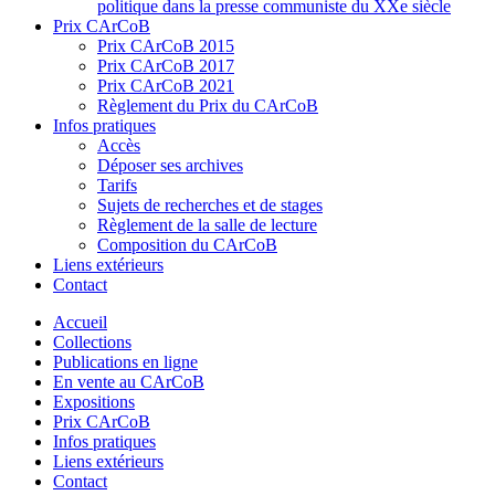
politique dans la presse communiste du XXe siècle
Prix CArCoB
Prix CArCoB 2015
Prix CArCoB 2017
Prix CArCoB 2021
Règlement du Prix du CArCoB
Infos pratiques
Accès
Déposer ses archives
Tarifs
Sujets de recherches et de stages
Règlement de la salle de lecture
Composition du CArCoB
Liens extérieurs
Contact
Accueil
Collections
Publications en ligne
En vente au CArCoB
Expositions
Prix CArCoB
Infos pratiques
Liens extérieurs
Contact