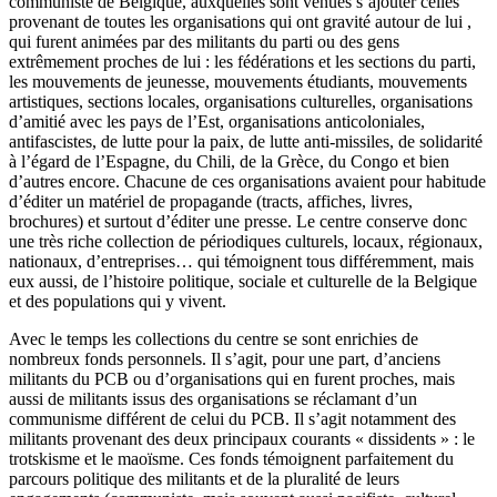
communiste de Belgique, auxquelles sont venues s’ajouter celles
provenant de toutes les organisations qui ont gravité autour de lui ,
qui furent animées par des militants du parti ou des gens
extrêmement proches de lui : les fédérations et les sections du parti,
les mouvements de jeunesse, mouvements étudiants, mouvements
artistiques, sections locales, organisations culturelles, organisations
d’amitié avec les pays de l’Est, organisations anticoloniales,
antifascistes, de lutte pour la paix, de lutte anti-missiles, de solidarité
à l’égard de l’Espagne, du Chili, de la Grèce, du Congo et bien
d’autres encore. Chacune de ces organisations avaient pour habitude
d’éditer un matériel de propagande (tracts, affiches, livres,
brochures) et surtout d’éditer une presse. Le centre conserve donc
une très riche collection de périodiques culturels, locaux, régionaux,
nationaux, d’entreprises… qui témoignent tous différemment, mais
eux aussi, de l’histoire politique, sociale et culturelle de la Belgique
et des populations qui y vivent.
Avec le temps les collections du centre se sont enrichies de
nombreux fonds personnels. Il s’agit, pour une part, d’anciens
militants du PCB ou d’organisations qui en furent proches, mais
aussi de militants issus des organisations se réclamant d’un
communisme différent de celui du PCB. Il s’agit notamment des
militants provenant des deux principaux courants « dissidents » : le
trotskisme et le maoïsme. Ces fonds témoignent parfaitement du
parcours politique des militants et de la pluralité de leurs