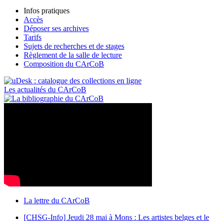
Infos pratiques
Accès
Déposer ses archives
Tarifs
Sujets de recherches et de stages
Règlement de la salle de lecture
Composition du CArCoB
Les actualités du CArCoB
La lettre du CArCoB
[CHSG-Info] Jeudi 28 mai à Mons : Les artistes belges et le