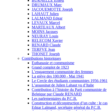
BURNELLE Ernest
DRUMAUX Marc
JACQUEMOTTE Joseph
LAHAUT Julien
LALMAND Edgar
LEVAUX Marcel
MARTEAUX Albert
MOINS Jacques
NEURAY Louis
RELECOM Xavier
RENARD Claude
TERFVE Jean
THONET Joseph
Contributions historiques
Euthanasie et communisme
Grand complot de 1923
L’engagement communiste des femmes
La grève des 100.000 - Mai 1941
Le Cercle des étudiants communistes 1956-1961
L’assassinat de Julien Lahaut vu d’Italie
Contribution à l’histoire du Parti communiste de
Belgique par Claude RENARD
Les parlementaires du P.C.B.
Construction et déconstruction d’un culte : le cas
Edgar Lalmand, secrétaire général du P.C.B.