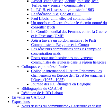
Avocat, chef partisan, député, ministre, Jean
Terfve, un « prince » communiste ?
Le P.C.B. et la scission grippiste de 1963
La fédération "Belgio" du P.C.I.
Paul Libois, un intellectuel communiste
Un procès en Guerre froide : le chemin torturé du
conseiller Buch
Le Comité mondial des Femmes contre la Guerre
et le Fascisme (CMF)
Agir à travers un cordon sanitaire : le Parti
Communiste de Belgique et le Congo
Les sénateurs communistes dans les camps de
concentration nazis
Pistes pour une histoire des mouvements
communistes de jeunesse dans la région liégeoise
Colloques et journées d’études
Colloque international L’Autre Printemps : les
changements en Europe de l’Est et les gauches à
l’Ouest (1965 - 1985)
Journée des P.C. étrangers en Belgique
Bibliographie du CArCoB
Réédition de la BD Lahaut
En vente au CArCoB
Expositions
Noirs dessins du communisme - Caricature et dessin