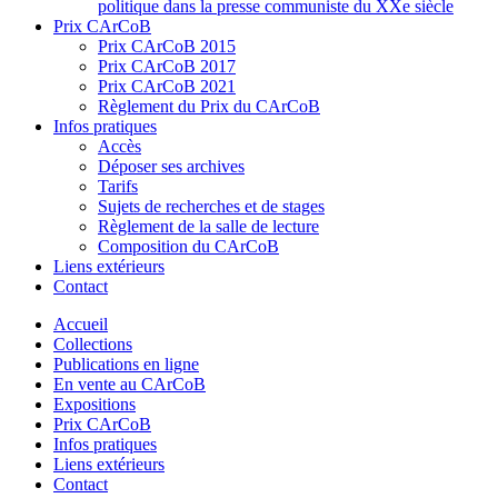
politique dans la presse communiste du XXe siècle
Prix CArCoB
Prix CArCoB 2015
Prix CArCoB 2017
Prix CArCoB 2021
Règlement du Prix du CArCoB
Infos pratiques
Accès
Déposer ses archives
Tarifs
Sujets de recherches et de stages
Règlement de la salle de lecture
Composition du CArCoB
Liens extérieurs
Contact
Accueil
Collections
Publications en ligne
En vente au CArCoB
Expositions
Prix CArCoB
Infos pratiques
Liens extérieurs
Contact