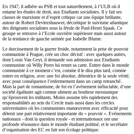
En 1947, il adhère au PSB et tout naturellement, à l’ULB où il
entame les études de droit, aux Etudiants socialistes. Il y fait ses
classes de marxisme et d’esprit critique car une équipe brillante,
autour de Robert Devleeshauwer, décortique le suivisme atlantique
des dirigeants socialistes sous la férule de Paul-Henri Spaak. Ce
groupe se retrouve à l’Ecole ouvrière supérieure mais aussi autour
de la tendance de gauche animée par Isabelle Blume.
Le durcissement de la guerre froide, notamment la prise de pouvoir
communiste à Prague, crée un choc décisif : avec quelques autres,
dont Louis Van Geyt, il demande son admission aux Etudiants
communiste où Willy Peers lui remet sa carte. Entrer dans le monde
communiste à ce moment c’est, comme il le dira plus tard, comme
entrer en religion, avec une foi absolue, détentrice de la seule vérité,
avec pour conséquence l’enfermement dans un camp retranché.
Mais la part de romantisme, de foi en l’avènement inéluctable, d’une
société égalitaire agit comme aliment au bonheur messianique
qu’éprouvent les militants. Moins assume très rapidement des
responsabilités au sein du Cercle mais aussi dans les cercles
universitaires où les communistes manœuvrent avec efficacité pour
détenir une part relativement importante du « pouvoir ». Evénements
nationaux - dont la question royale - et internationaux ont une
profonde résonance dans le monde étudiant politisé, et le secrétaire
d’organisation des EC en fait son écolage politique.