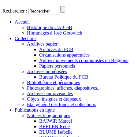
Rechercher :
Accueil
Historique du CArCoB
Hommages à José Gotovitch
Collections
Archives papier
Archives du PCB
Organisations apparentées
Autres mouvements communistes en Belgique
Papiers personnels
Archives numérisées
Bureau Politique du PCB
Bibliothèque et périodiques
Photographies, affiches, diapositives...
Archives audiovisuelles
Objets, insignes et drapeaux
Etat général des fonds et collections
Publications en ligne
Notices biographiques
BAIWIR Marcel
BEELEN René
BLUME Isabelle