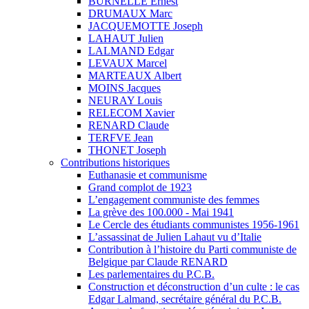
BURNELLE Ernest
DRUMAUX Marc
JACQUEMOTTE Joseph
LAHAUT Julien
LALMAND Edgar
LEVAUX Marcel
MARTEAUX Albert
MOINS Jacques
NEURAY Louis
RELECOM Xavier
RENARD Claude
TERFVE Jean
THONET Joseph
Contributions historiques
Euthanasie et communisme
Grand complot de 1923
L’engagement communiste des femmes
La grève des 100.000 - Mai 1941
Le Cercle des étudiants communistes 1956-1961
L’assassinat de Julien Lahaut vu d’Italie
Contribution à l’histoire du Parti communiste de
Belgique par Claude RENARD
Les parlementaires du P.C.B.
Construction et déconstruction d’un culte : le cas
Edgar Lalmand, secrétaire général du P.C.B.