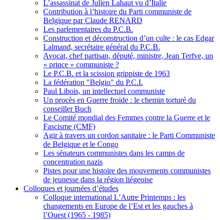
L’assassinat de Julien Lahaut vu d’Italie
Contribution à l’histoire du Parti communiste de
Belgique par Claude RENARD
Les parlementaires du P.C.B.
Construction et déconstruction d’un culte : le cas Edgar
Lalmand, secrétaire général du P.C.B.
Avocat, chef partisan, député, ministre, Jean Terfve, un
« prince » communiste ?
Le P.C.B. et la scission grippiste de 1963
La fédération "Belgio" du P.C.I.
Paul Libois, un intellectuel communiste
Un procès en Guerre froide : le chemin torturé du
conseiller Buch
Le Comité mondial des Femmes contre la Guerre et le
Fascisme (CMF)
Agir à travers un cordon sanitaire : le Parti Communiste
de Belgique et le Congo
Les sénateurs communistes dans les camps de
concentration nazis
Pistes pour une histoire des mouvements communistes
de jeunesse dans la région liégeoise
Colloques et journées d’études
Colloque international L’Autre Printemps : les
changements en Europe de l’Est et les gauches à
l’Ouest (1965 - 1985)