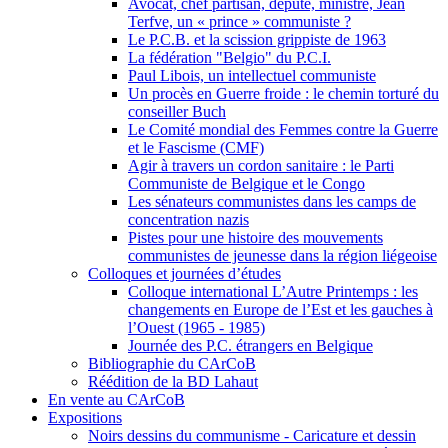
Avocat, chef partisan, député, ministre, Jean
Terfve, un « prince » communiste ?
Le P.C.B. et la scission grippiste de 1963
La fédération "Belgio" du P.C.I.
Paul Libois, un intellectuel communiste
Un procès en Guerre froide : le chemin torturé du
conseiller Buch
Le Comité mondial des Femmes contre la Guerre
et le Fascisme (CMF)
Agir à travers un cordon sanitaire : le Parti
Communiste de Belgique et le Congo
Les sénateurs communistes dans les camps de
concentration nazis
Pistes pour une histoire des mouvements
communistes de jeunesse dans la région liégeoise
Colloques et journées d’études
Colloque international L’Autre Printemps : les
changements en Europe de l’Est et les gauches à
l’Ouest (1965 - 1985)
Journée des P.C. étrangers en Belgique
Bibliographie du CArCoB
Réédition de la BD Lahaut
En vente au CArCoB
Expositions
Noirs dessins du communisme - Caricature et dessin