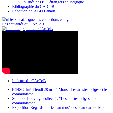
Journée des P.C. étrangers en Belgique
Bibliographie du CArCoB
Réédition de la BD Lahaut
Les actualités du CArCoB
La lettre du CArCoB
[CHSG-Info] Jeudi 28 mai à Mons : Les artistes belges et le
communisme
Sortie de l’ouvrage collectif : "Les artistes belges et le
communisme"
Exposition Regards Pluriels au musé des beaux art de Mons