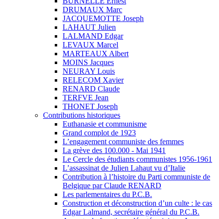
BURNELLE Ernest
DRUMAUX Marc
JACQUEMOTTE Joseph
LAHAUT Julien
LALMAND Edgar
LEVAUX Marcel
MARTEAUX Albert
MOINS Jacques
NEURAY Louis
RELECOM Xavier
RENARD Claude
TERFVE Jean
THONET Joseph
Contributions historiques
Euthanasie et communisme
Grand complot de 1923
L’engagement communiste des femmes
La grève des 100.000 - Mai 1941
Le Cercle des étudiants communistes 1956-1961
L’assassinat de Julien Lahaut vu d’Italie
Contribution à l’histoire du Parti communiste de
Belgique par Claude RENARD
Les parlementaires du P.C.B.
Construction et déconstruction d’un culte : le cas
Edgar Lalmand, secrétaire général du P.C.B.