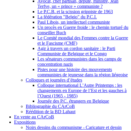
Avocat, chef partisan, député, ministre, Jean
Terfve, un « prince » communiste ?
Le P.C.B. et la scission grippiste de 1963
La fédération "Belgio" du P.C.I.
Paul Libois, un intellectuel communiste
Un procès en Guerre froide : le chemin torturé du
conseiller Buch
Le Comité mondial des Femmes contre la Guerre
et le Fascisme (CMF)
Agir à travers un cordon sanitaire : le Parti
Communiste de Belgique et le Congo
Les sénateurs communistes dans les camps de
concentration nazis
Pistes pour une histoire des mouvements
communistes de jeunesse dans la région liégeoise
Colloques et journées d’études
Colloque international L’Autre Printemps : les
changements en Europe de l’Est et les gauches à
l’Ouest (1965 - 1985)
Journée des P.C. étrangers en Belgique
Bibliographie du CArCoB
Réédition de la BD Lahaut
En vente au CArCoB
Expositions
Noirs dessins du communisme - Caricature et dessin