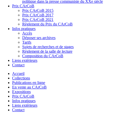
politique dans la presse communiste du XXe siècle
Prix CArCoB
Prix CArCoB 2015
Prix CArCoB 2017
Prix CArCoB 2021
Règlement du Prix du CArCoB
Infos pratiques
Accès
Déposer ses archives
Tarifs
Sujets de recherches et de stages
Règlement de la salle de lecture
Composition du CArCoB
Liens extérieurs
Contact
Accueil
Collections
Publications en ligne
En vente au CArCoB
Expositions
Prix CArCoB
Infos pratiques
Liens extérieurs
Contact