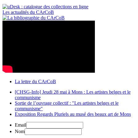
Les actualités du CArCoB
La lettre du CArCoB
[CHSG-Info] Jeudi 28 mai à Mons : Les artistes belges et le
communisme
Sortie de l’ouvrage collectif : "Les artistes belges et le
communisme"
Exposition Regards Pluriels au musé des beaux art de Mons
Email
Nom