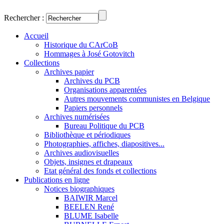
Rechercher :
Accueil
Historique du CArCoB
Hommages à José Gotovitch
Collections
Archives papier
Archives du PCB
Organisations apparentées
Autres mouvements communistes en Belgique
Papiers personnels
Archives numérisées
Bureau Politique du PCB
Bibliothèque et périodiques
Photographies, affiches, diapositives...
Archives audiovisuelles
Objets, insignes et drapeaux
Etat général des fonds et collections
Publications en ligne
Notices biographiques
BAIWIR Marcel
BEELEN René
BLUME Isabelle