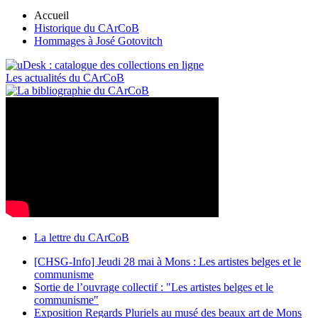
Accueil
Historique du CArCoB
Hommages à José Gotovitch
Les actualités du CArCoB
La lettre du CArCoB
[CHSG-Info] Jeudi 28 mai à Mons : Les artistes belges et le
communisme
Sortie de l’ouvrage collectif : "Les artistes belges et le
communisme"
Exposition Regards Pluriels au musé des beaux art de Mons