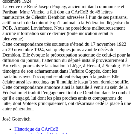
décembre 1924.
La veuve de René Joseph Paquay, ancien militant communiste et
Partisan, Mme Vincke, a fait don au CArCoB de 45 lettres
manuscrites de Célestin Demblon adressées à l’un de ses partisans,
actif au sein de la minorité qu’il animait à la Fédération liégeoise du
POB, Armand Lovinfosse. Nous ne possédons malheureusement
aucune information sur ce dernier (toute indication serait la
bienvenue).
Cette correspondance très soutenue s’étend du 17 novembre 1922
au 29 novembre 1924, soit quelques jours avant le décès de
Demblon. Elle évoque la préoccupation soutenue de celui-ci pour la
diffusion du journal, l’attention du député installé provisoirement à
Bruxelles, pour suivre la situation à Liège, à Herstal, à Seraing. Elle
témoigne de son acharnement dans l’affaire Coppée, dont les
tractations avec l’occupant semblent échapper à la justice. Elle
éclaire aussi les meetings qu’il multiplie jusqu’à son dernier souffle.
Cette correspondance annonce ainsi la bataille à venir au sein de la
Fédération et traduit l’engagement total de Demblon dans le combat
qu’il a engagé, lui dont les plus proches amis et compagnons de
lutte, dont Volders principalement, ont désormais cédé la place à une
autre génération.
José Gotovitch
Historique du CArCoB