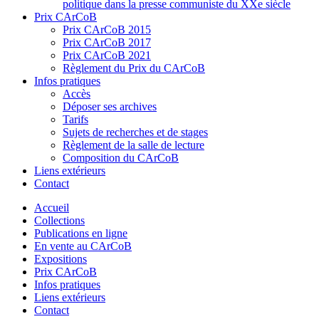
politique dans la presse communiste du XXe siècle
Prix CArCoB
Prix CArCoB 2015
Prix CArCoB 2017
Prix CArCoB 2021
Règlement du Prix du CArCoB
Infos pratiques
Accès
Déposer ses archives
Tarifs
Sujets de recherches et de stages
Règlement de la salle de lecture
Composition du CArCoB
Liens extérieurs
Contact
Accueil
Collections
Publications en ligne
En vente au CArCoB
Expositions
Prix CArCoB
Infos pratiques
Liens extérieurs
Contact