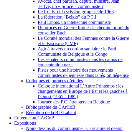
Avocat, chef partisan, député, ministre, Jean
Terfve, un « prince » communiste ?
Le P.C.B. et la scission grippiste de 1963
La fédération "Belgio" du P.C.I.
Paul Libois, un intellectuel communiste
Un procès en Guerre froide : le chemin torturé du
conseiller Buch
Le Comité mondial des Femmes contre la Guerre
et le Fascisme (CMF)
Agir à travers un cordon sanitaire : le Parti
Communiste de Belgique et le Congo
Les sénateurs communistes dans les camps de
concentration nazis
Pistes pour une histoire des mouvements
communistes de jeunesse dans la région liégeoise
Colloques et journées d’études
Colloque international L’Autre Printemps : les
changements en Europe de l’Est et les gauches à
l’Ouest (1965 - 1985)
Journée des P.C. étrangers en Belgique
Bibliographie du CArCoB
Réédition de la BD Lahaut
En vente au CArCoB
Expositions
Noirs dessins du communisme - Caricature et dessin