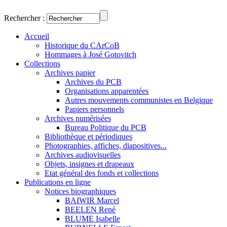
Rechercher :
Accueil
Historique du CArCoB
Hommages à José Gotovitch
Collections
Archives papier
Archives du PCB
Organisations apparentées
Autres mouvements communistes en Belgique
Papiers personnels
Archives numérisées
Bureau Politique du PCB
Bibliothèque et périodiques
Photographies, affiches, diapositives...
Archives audiovisuelles
Objets, insignes et drapeaux
Etat général des fonds et collections
Publications en ligne
Notices biographiques
BAIWIR Marcel
BEELEN René
BLUME Isabelle