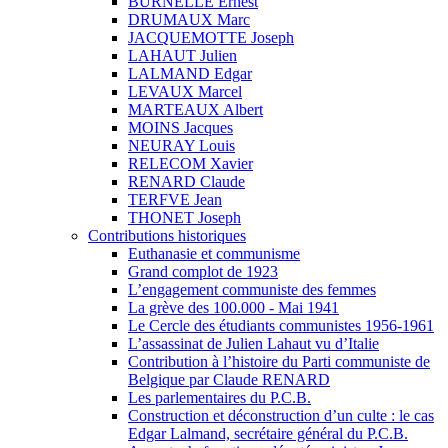
BURNELLE Ernest
DRUMAUX Marc
JACQUEMOTTE Joseph
LAHAUT Julien
LALMAND Edgar
LEVAUX Marcel
MARTEAUX Albert
MOINS Jacques
NEURAY Louis
RELECOM Xavier
RENARD Claude
TERFVE Jean
THONET Joseph
Contributions historiques
Euthanasie et communisme
Grand complot de 1923
L’engagement communiste des femmes
La grève des 100.000 - Mai 1941
Le Cercle des étudiants communistes 1956-1961
L’assassinat de Julien Lahaut vu d’Italie
Contribution à l’histoire du Parti communiste de
Belgique par Claude RENARD
Les parlementaires du P.C.B.
Construction et déconstruction d’un culte : le cas
Edgar Lalmand, secrétaire général du P.C.B.