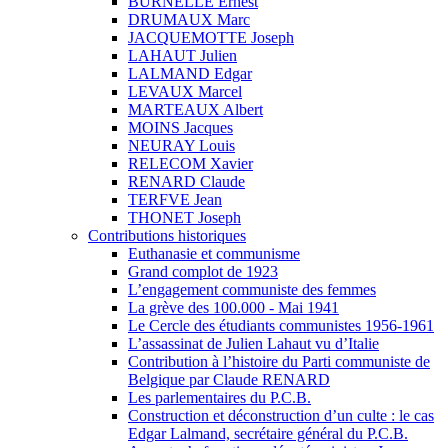
BURNELLE Ernest
DRUMAUX Marc
JACQUEMOTTE Joseph
LAHAUT Julien
LALMAND Edgar
LEVAUX Marcel
MARTEAUX Albert
MOINS Jacques
NEURAY Louis
RELECOM Xavier
RENARD Claude
TERFVE Jean
THONET Joseph
Contributions historiques
Euthanasie et communisme
Grand complot de 1923
L’engagement communiste des femmes
La grève des 100.000 - Mai 1941
Le Cercle des étudiants communistes 1956-1961
L’assassinat de Julien Lahaut vu d’Italie
Contribution à l’histoire du Parti communiste de
Belgique par Claude RENARD
Les parlementaires du P.C.B.
Construction et déconstruction d’un culte : le cas
Edgar Lalmand, secrétaire général du P.C.B.