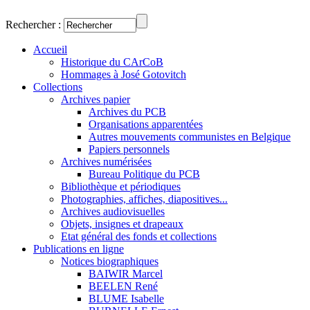
Rechercher :
Accueil
Historique du CArCoB
Hommages à José Gotovitch
Collections
Archives papier
Archives du PCB
Organisations apparentées
Autres mouvements communistes en Belgique
Papiers personnels
Archives numérisées
Bureau Politique du PCB
Bibliothèque et périodiques
Photographies, affiches, diapositives...
Archives audiovisuelles
Objets, insignes et drapeaux
Etat général des fonds et collections
Publications en ligne
Notices biographiques
BAIWIR Marcel
BEELEN René
BLUME Isabelle