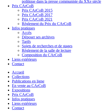
politique dans la presse communiste du XXe siècle
Prix CArCoB
Prix CArCoB 2015
Prix CArCoB 2017
Prix CArCoB 2021
Règlement du Prix du CArCoB
Infos pratiques
Accès
Déposer ses archives
Tarifs
Sujets de recherches et de stages
Règlement de la salle de lecture
Composition du CArCoB
Liens extérieurs
Contact
Accueil
Collections
Publications en ligne
En vente au CArCoB
Expositions
Prix CArCoB
Infos pratiques
Liens extérieurs
Contact