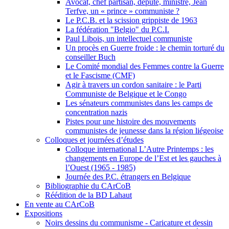
Avocat, chef partisan, député, ministre, Jean
Terfve, un « prince » communiste ?
Le P.C.B. et la scission grippiste de 1963
La fédération "Belgio" du P.C.I.
Paul Libois, un intellectuel communiste
Un procès en Guerre froide : le chemin torturé du
conseiller Buch
Le Comité mondial des Femmes contre la Guerre
et le Fascisme (CMF)
Agir à travers un cordon sanitaire : le Parti
Communiste de Belgique et le Congo
Les sénateurs communistes dans les camps de
concentration nazis
Pistes pour une histoire des mouvements
communistes de jeunesse dans la région liégeoise
Colloques et journées d’études
Colloque international L’Autre Printemps : les
changements en Europe de l’Est et les gauches à
l’Ouest (1965 - 1985)
Journée des P.C. étrangers en Belgique
Bibliographie du CArCoB
Réédition de la BD Lahaut
En vente au CArCoB
Expositions
Noirs dessins du communisme - Caricature et dessin