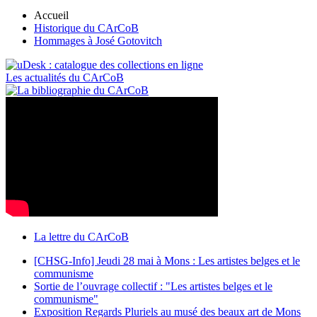
Accueil
Historique du CArCoB
Hommages à José Gotovitch
Les actualités du CArCoB
La lettre du CArCoB
[CHSG-Info] Jeudi 28 mai à Mons : Les artistes belges et le
communisme
Sortie de l’ouvrage collectif : "Les artistes belges et le
communisme"
Exposition Regards Pluriels au musé des beaux art de Mons