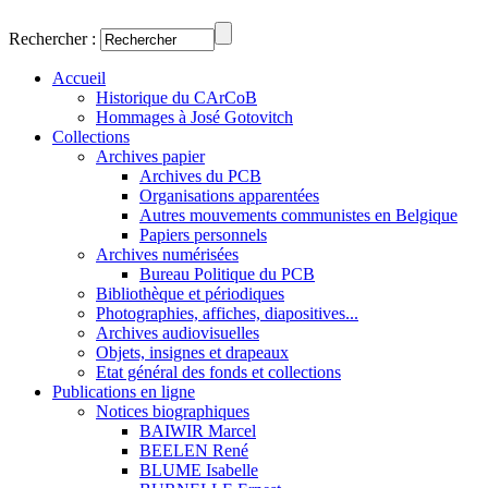
Rechercher :
Accueil
Historique du CArCoB
Hommages à José Gotovitch
Collections
Archives papier
Archives du PCB
Organisations apparentées
Autres mouvements communistes en Belgique
Papiers personnels
Archives numérisées
Bureau Politique du PCB
Bibliothèque et périodiques
Photographies, affiches, diapositives...
Archives audiovisuelles
Objets, insignes et drapeaux
Etat général des fonds et collections
Publications en ligne
Notices biographiques
BAIWIR Marcel
BEELEN René
BLUME Isabelle