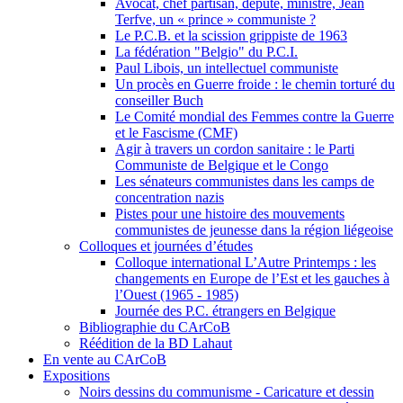
Avocat, chef partisan, député, ministre, Jean
Terfve, un « prince » communiste ?
Le P.C.B. et la scission grippiste de 1963
La fédération "Belgio" du P.C.I.
Paul Libois, un intellectuel communiste
Un procès en Guerre froide : le chemin torturé du
conseiller Buch
Le Comité mondial des Femmes contre la Guerre
et le Fascisme (CMF)
Agir à travers un cordon sanitaire : le Parti
Communiste de Belgique et le Congo
Les sénateurs communistes dans les camps de
concentration nazis
Pistes pour une histoire des mouvements
communistes de jeunesse dans la région liégeoise
Colloques et journées d’études
Colloque international L’Autre Printemps : les
changements en Europe de l’Est et les gauches à
l’Ouest (1965 - 1985)
Journée des P.C. étrangers en Belgique
Bibliographie du CArCoB
Réédition de la BD Lahaut
En vente au CArCoB
Expositions
Noirs dessins du communisme - Caricature et dessin