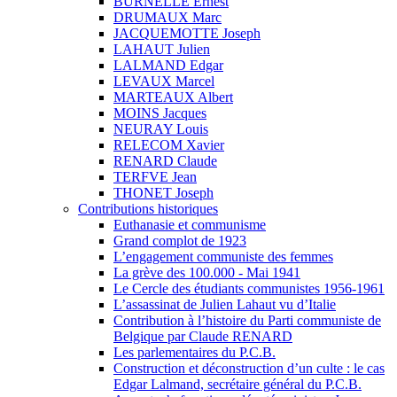
BURNELLE Ernest
DRUMAUX Marc
JACQUEMOTTE Joseph
LAHAUT Julien
LALMAND Edgar
LEVAUX Marcel
MARTEAUX Albert
MOINS Jacques
NEURAY Louis
RELECOM Xavier
RENARD Claude
TERFVE Jean
THONET Joseph
Contributions historiques
Euthanasie et communisme
Grand complot de 1923
L’engagement communiste des femmes
La grève des 100.000 - Mai 1941
Le Cercle des étudiants communistes 1956-1961
L’assassinat de Julien Lahaut vu d’Italie
Contribution à l’histoire du Parti communiste de
Belgique par Claude RENARD
Les parlementaires du P.C.B.
Construction et déconstruction d’un culte : le cas
Edgar Lalmand, secrétaire général du P.C.B.