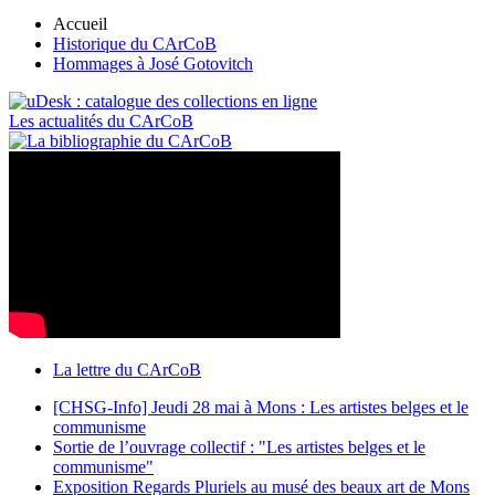
Accueil
Historique du CArCoB
Hommages à José Gotovitch
Les actualités du CArCoB
La lettre du CArCoB
[CHSG-Info] Jeudi 28 mai à Mons : Les artistes belges et le
communisme
Sortie de l’ouvrage collectif : "Les artistes belges et le
communisme"
Exposition Regards Pluriels au musé des beaux art de Mons