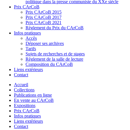
politique dans la presse communiste du XXe siècle
Prix CArCoB
Prix CArCoB 2015
Prix CArCoB 2017
Prix CArCoB 2021
Règlement du Prix du CArCoB
Infos pratiques
Accès
Déposer ses archives
Tarifs
Sujets de recherches et de stages
Règlement de la salle de lecture
Composition du CArCoB
Liens extérieurs
Contact
Accueil
Collections
Publications en ligne
En vente au CArCoB
Expositions
Prix CArCoB
Infos pratiques
Liens extérieurs
Contact