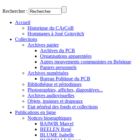
Rechercher :
Accueil
Historique du CArCoB
Hommages à José Gotovitch
Collections
Archives papier
Archives du PCB
Organisations apparentées
Autres mouvements communistes en Belgique
Papiers personnels
Archives numérisées
Bureau Politique du PCB
Bibliothèque et périodiques
Photographies, affiches, diapositives...
Archives audiovisuelles
Objets, insignes et drapeaux
Etat général des fonds et collections
Publications en ligne
Notices biographiques
BAIWIR Marcel
BEELEN René
BLUME Isabelle