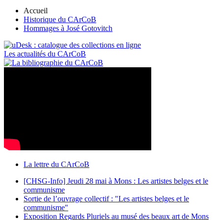
Accueil
Historique du CArCoB
Hommages à José Gotovitch
Les actualités du CArCoB
La lettre du CArCoB
[CHSG-Info] Jeudi 28 mai à Mons : Les artistes belges et le
communisme
Sortie de l’ouvrage collectif : "Les artistes belges et le
communisme"
Exposition Regards Pluriels au musé des beaux art de Mons