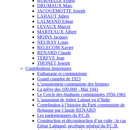
BURNELLE Ernest
DRUMAUX Marc
JACQUEMOTTE Joseph
LAHAUT Julien
LALMAND Edgar
LEVAUX Marcel
MARTEAUX Albert
MOINS Jacques
NEURAY Louis
RELECOM Xavier
RENARD Claude
TERFVE Jean
THONET Joseph
Contributions historiques
Euthanasie et communisme
Grand complot de 1923
L’engagement communiste des femmes
La grève des 100.000 - Mai 1941
Le Cercle des étudiants communistes 1956-1961
L’assassinat de Julien Lahaut vu d’Italie
Contribution à l’histoire du Parti communiste de
Belgique par Claude RENARD
Les parlementaires du P.C.B.
Construction et déconstruction d’un culte : le cas
Edgar Lalmand, secrétaire général du P.C.B.