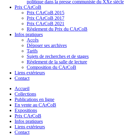
politique dans la presse communiste du XXe siècle
Prix CArCoB
Prix CArCoB 2015
Prix CArCoB 2017
Prix CArCoB 2021
Règlement du Prix du CArCoB
Infos pratiques
Accès
Déposer ses archives
Tarifs
Sujets de recherches et de stages
Règlement de la salle de lecture
Composition du CArCoB
Liens extérieurs
Contact
Accueil
Collections
Publications en ligne
En vente au CArCoB
Expositions
Prix CArCoB
Infos pratiques
Liens extérieurs
Contact