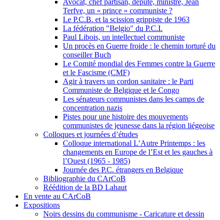
Avocat, chef partisan, député, ministre, Jean
Terfve, un « prince » communiste ?
Le P.C.B. et la scission grippiste de 1963
La fédération "Belgio" du P.C.I.
Paul Libois, un intellectuel communiste
Un procès en Guerre froide : le chemin torturé du
conseiller Buch
Le Comité mondial des Femmes contre la Guerre
et le Fascisme (CMF)
Agir à travers un cordon sanitaire : le Parti
Communiste de Belgique et le Congo
Les sénateurs communistes dans les camps de
concentration nazis
Pistes pour une histoire des mouvements
communistes de jeunesse dans la région liégeoise
Colloques et journées d’études
Colloque international L’Autre Printemps : les
changements en Europe de l’Est et les gauches à
l’Ouest (1965 - 1985)
Journée des P.C. étrangers en Belgique
Bibliographie du CArCoB
Réédition de la BD Lahaut
En vente au CArCoB
Expositions
Noirs dessins du communisme - Caricature et dessin