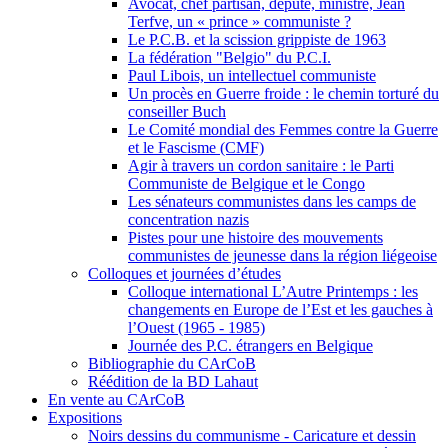
Avocat, chef partisan, député, ministre, Jean
Terfve, un « prince » communiste ?
Le P.C.B. et la scission grippiste de 1963
La fédération "Belgio" du P.C.I.
Paul Libois, un intellectuel communiste
Un procès en Guerre froide : le chemin torturé du
conseiller Buch
Le Comité mondial des Femmes contre la Guerre
et le Fascisme (CMF)
Agir à travers un cordon sanitaire : le Parti
Communiste de Belgique et le Congo
Les sénateurs communistes dans les camps de
concentration nazis
Pistes pour une histoire des mouvements
communistes de jeunesse dans la région liégeoise
Colloques et journées d’études
Colloque international L’Autre Printemps : les
changements en Europe de l’Est et les gauches à
l’Ouest (1965 - 1985)
Journée des P.C. étrangers en Belgique
Bibliographie du CArCoB
Réédition de la BD Lahaut
En vente au CArCoB
Expositions
Noirs dessins du communisme - Caricature et dessin