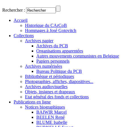
Rechercher :
Accueil
Historique du CArCoB
Hommages à José Gotovitch
Collections
Archives papier
Archives du PCB
Organisations apparentées
Autres mouvements communistes en Belgique
Papiers personnels
Archives numérisées
Bureau Politique du PCB
Bibliothèque et périodiques
Photographies, affiches, diapositives...
Archives audiovisuelles
Objets, insignes et drapeaux
Etat général des fonds et collections
Publications en ligne
Notices biographiques
BAIWIR Marcel
BEELEN René
BLUME Isabelle