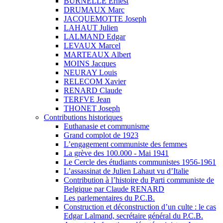
BURNELLE Ernest
DRUMAUX Marc
JACQUEMOTTE Joseph
LAHAUT Julien
LALMAND Edgar
LEVAUX Marcel
MARTEAUX Albert
MOINS Jacques
NEURAY Louis
RELECOM Xavier
RENARD Claude
TERFVE Jean
THONET Joseph
Contributions historiques
Euthanasie et communisme
Grand complot de 1923
L’engagement communiste des femmes
La grève des 100.000 - Mai 1941
Le Cercle des étudiants communistes 1956-1961
L’assassinat de Julien Lahaut vu d’Italie
Contribution à l’histoire du Parti communiste de
Belgique par Claude RENARD
Les parlementaires du P.C.B.
Construction et déconstruction d’un culte : le cas
Edgar Lalmand, secrétaire général du P.C.B.