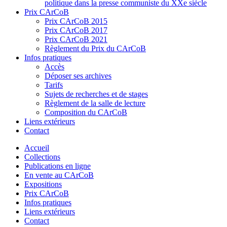
politique dans la presse communiste du XXe siècle
Prix CArCoB
Prix CArCoB 2015
Prix CArCoB 2017
Prix CArCoB 2021
Règlement du Prix du CArCoB
Infos pratiques
Accès
Déposer ses archives
Tarifs
Sujets de recherches et de stages
Règlement de la salle de lecture
Composition du CArCoB
Liens extérieurs
Contact
Accueil
Collections
Publications en ligne
En vente au CArCoB
Expositions
Prix CArCoB
Infos pratiques
Liens extérieurs
Contact