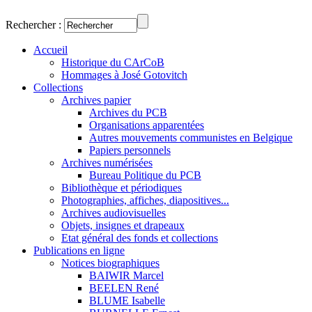
Rechercher :
Accueil
Historique du CArCoB
Hommages à José Gotovitch
Collections
Archives papier
Archives du PCB
Organisations apparentées
Autres mouvements communistes en Belgique
Papiers personnels
Archives numérisées
Bureau Politique du PCB
Bibliothèque et périodiques
Photographies, affiches, diapositives...
Archives audiovisuelles
Objets, insignes et drapeaux
Etat général des fonds et collections
Publications en ligne
Notices biographiques
BAIWIR Marcel
BEELEN René
BLUME Isabelle