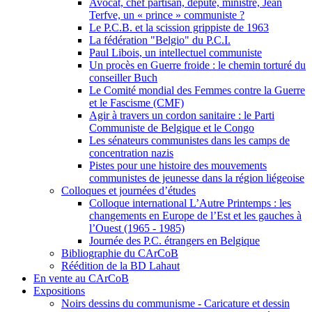
Avocat, chef partisan, député, ministre, Jean
Terfve, un « prince » communiste ?
Le P.C.B. et la scission grippiste de 1963
La fédération "Belgio" du P.C.I.
Paul Libois, un intellectuel communiste
Un procès en Guerre froide : le chemin torturé du
conseiller Buch
Le Comité mondial des Femmes contre la Guerre
et le Fascisme (CMF)
Agir à travers un cordon sanitaire : le Parti
Communiste de Belgique et le Congo
Les sénateurs communistes dans les camps de
concentration nazis
Pistes pour une histoire des mouvements
communistes de jeunesse dans la région liégeoise
Colloques et journées d’études
Colloque international L’Autre Printemps : les
changements en Europe de l’Est et les gauches à
l’Ouest (1965 - 1985)
Journée des P.C. étrangers en Belgique
Bibliographie du CArCoB
Réédition de la BD Lahaut
En vente au CArCoB
Expositions
Noirs dessins du communisme - Caricature et dessin