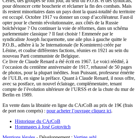
Certes, des groupes se font jour, au sein du P.O.B. et des syndicats,
pour dénoncer cette boucherie et réclamer la fin des combats. Mais
ils restent minoritaires dans un pays dont la quasi-totalité du territoire
est occupé. Octobre 1917 va donner un coup d’accélérateur. Faut-il
opter pour le chemin révolutionnaire, aux côtés de la Russie
bolchévique ? Ou continuer la voie de réformes, dans un schéma
parlementaire classique ? Il faut choisir ! Emmenée par le
syndicaliste Joseph Jacquemotte, une aile plus à gauche quitte le
P.O.B., adhère à la 3e Internationale (le Komintern) créée par
Lénine, et coalise différentes factions, réunies en 1921 au sein du
nouveau Parti communiste de Belgique.
Ce livre de Claude Renard a été écrit en 1967. Le voici réédité, à
l’occasion du centième anniversaire de 1917, rehaussé de 50 pages
de photos, pour la plupart inédites. Jean Puissant, professeur émérite
de l’ULB, en signe la préface. Quant à Claude Renard, il nous offre,
avec sa postface, un nouvel éclairage, complémentaire, tenant
compte de l’évolution ultérieure de l’URSS et de la chute du mur de
Berlin en 1989.
En vente dans la librairie en ligne du CArCoB au prix de 19€ (frais
de port non compris) :
pour acheter l’ouvrage cliquez ici
.
Historique du CArCoB
Hommages à José Gotovitch
Mentions légales
- Développement :
Vertige asbl