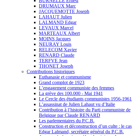
BURNELLE Ernest
DRUMAUX Marc
JACQUEMOTTE Joseph
LAHAUT Julien
LALMAND Edgar
LEVAUX Marcel
MARTEAUX Albert
MOINS Jacques
NEURAY Louis
RELECOM Xavier
RENARD Claude
TERFVE Jean
THONET Joseph
Contributions historiques
Euthanasie et communisme
Grand complot de 1923
L’engagement communiste des femmes
La grève des 100.000 - Mai 1941
Le Cercle des étudiants communistes 1956-1961
L’assassinat de Julien Lahaut vu d’Italie
Contribution à l’histoire du Parti communiste de
Belgique par Claude RENARD
Les parlementaires du P.C.B.
Construction et déconstruction d’un culte : le cas
Edgar Lalmand, secrétaire général du P.C.B.