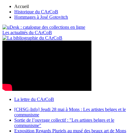
Accueil
Historique du CArCoB
Hommages à José Gotovitch
Les actualités du CArCoB
La lettre du CArCoB
[CHSG-Info] Jeudi 28 mai à Mons : Les artistes belges et le
communisme
Sortie de l’ouvrage collectif : "Les artistes belges et le
communisme"
Exposition Regards Pluriels au musé des beaux art de Mons