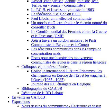
Avocat, chef partisan, député, ministre, Jean
Terfve, un « prince » communiste ?
Le P.C.B. et la scission grippiste de 1963
La fédération "Belgio" du P.C.I.
Paul Libois, un intellectuel communiste
Un procès en Guerre froide : le chemin torturé du
conseiller Buch
Le Comité mondial des Femmes contre la Guerre
et le Fascisme (CMF)
Agir à travers un cordon sanitaire : le Parti
Communiste de Belgique et le Congo
Les sénateurs communistes dans les camps de
concentration nazis
Pistes pour une histoire des mouvements
communistes de jeunesse dans la région liégeoise
Colloques et journées d’études
Colloque international L’Autre Printemps : les
changements en Europe de l’Est et les gauches à
l’Ouest (1965 - 1985)
Journée des P.C. étrangers en Belgique
Bibliographie du CArCoB
Réédition de la BD Lahaut
En vente au CArCoB
Expositions
Noirs dessins du communisme - Caricature et dessin