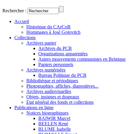
Rechercher :
Accueil
Historique du CArCoB
Hommages à José Gotovitch
Collections
Archives papier
Archives du PCB
Organisations apparentées
Autres mouvements communistes en Belgique
Papiers personnels
Archives numérisées
Bureau Politique du PCB
Bibliothèque et périodiques
Photographies, affiches, diapositives...
Archives audiovisuelles
Objets, insignes et drapeaux
Etat général des fonds et collections
Publications en ligne
Notices biographiques
BAIWIR Marcel
BEELEN René
BLUME Isabelle