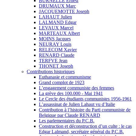
BURNELLE Ernest
DRUMAUX Marc
JACQUEMOTTE Joseph
LAHAUT Julien
LALMAND Edgar
LEVAUX Marcel
MARTEAUX Albert
MOINS Jacques
NEURAY Louis
RELECOM Xavier
RENARD Claude
TERFVE Jean
THONET Joseph
Contributions historiques
Euthanasie et communisme
Grand complot de 1923
L’engagement communiste des femmes
La grève des 100.000 - Mai 1941
Le Cercle des étudiants communistes 1956-1961
L’assassinat de Julien Lahaut vu d’Italie
Contribution à l’histoire du Parti communiste de
Belgique par Claude RENARD
Les parlementaires du P.C.B.
Construction et déconstruction d’un culte : le cas
Edgar Lalmand, secrétaire général du P.C.B.