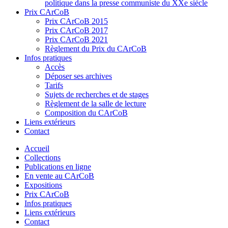
politique dans la presse communiste du XXe siècle
Prix CArCoB
Prix CArCoB 2015
Prix CArCoB 2017
Prix CArCoB 2021
Règlement du Prix du CArCoB
Infos pratiques
Accès
Déposer ses archives
Tarifs
Sujets de recherches et de stages
Règlement de la salle de lecture
Composition du CArCoB
Liens extérieurs
Contact
Accueil
Collections
Publications en ligne
En vente au CArCoB
Expositions
Prix CArCoB
Infos pratiques
Liens extérieurs
Contact