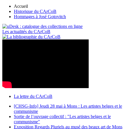
Accueil
Historique du CArCoB
Hommages à José Gotovitch
Les actualités du CArCoB
La lettre du CArCoB
[CHSG-Info] Jeudi 28 mai à Mons : Les artistes belges et le
communisme
Sortie de l’ouvrage collectif : "Les artistes belges et le
communisme"
Exposition Regards Pluriels au musé des beaux art de Mons