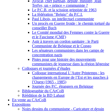
Avocat, chef partisan, député, ministre, Jean
Terfve, un « prince » communiste ?
Le P.C.B. et la scission grippiste de 1963
La fédération "Belgio" du P.C.I.
Paul Libois, un intellectuel communiste
Un procès en Guerre froide : le chemin torturé du
conseiller Buch
Le Comité mondial des Femmes contre la Guerre
et le Fascisme (CMF)
Agir à travers un cordon sanitaire : le Parti
Communiste de Belgique et le Congo
Les sénateurs communistes dans les camps de
concentration nazis
Pistes pour une histoire des mouvements
communistes de jeunesse dans la région liégeoise
Colloques et journées d’études
Colloque international L’Autre Printemps : les
changements en Europe de l’Est et les gauches à
l’Ouest (1965 - 1985)
Journée des P.C. étrangers en Belgique
Bibliographie du CArCoB
Réédition de la BD Lahaut
En vente au CArCoB
Expositions
Noirs dessins du communisme - Caricature et dessin