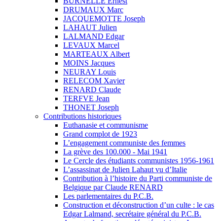
BURNELLE Ernest
DRUMAUX Marc
JACQUEMOTTE Joseph
LAHAUT Julien
LALMAND Edgar
LEVAUX Marcel
MARTEAUX Albert
MOINS Jacques
NEURAY Louis
RELECOM Xavier
RENARD Claude
TERFVE Jean
THONET Joseph
Contributions historiques
Euthanasie et communisme
Grand complot de 1923
L’engagement communiste des femmes
La grève des 100.000 - Mai 1941
Le Cercle des étudiants communistes 1956-1961
L’assassinat de Julien Lahaut vu d’Italie
Contribution à l’histoire du Parti communiste de
Belgique par Claude RENARD
Les parlementaires du P.C.B.
Construction et déconstruction d’un culte : le cas
Edgar Lalmand, secrétaire général du P.C.B.