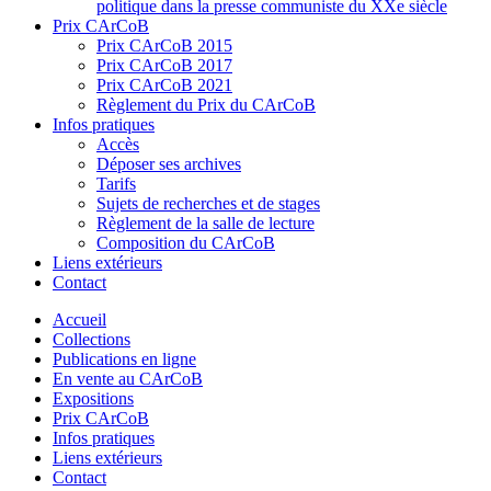
politique dans la presse communiste du XXe siècle
Prix CArCoB
Prix CArCoB 2015
Prix CArCoB 2017
Prix CArCoB 2021
Règlement du Prix du CArCoB
Infos pratiques
Accès
Déposer ses archives
Tarifs
Sujets de recherches et de stages
Règlement de la salle de lecture
Composition du CArCoB
Liens extérieurs
Contact
Accueil
Collections
Publications en ligne
En vente au CArCoB
Expositions
Prix CArCoB
Infos pratiques
Liens extérieurs
Contact