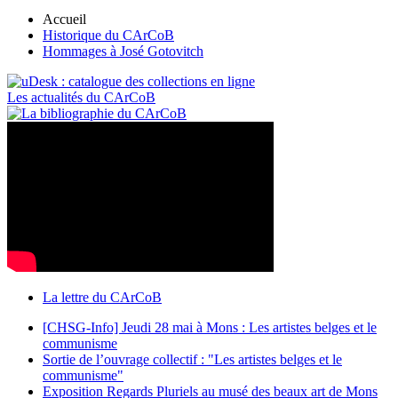
Accueil
Historique du CArCoB
Hommages à José Gotovitch
Les actualités du CArCoB
La lettre du CArCoB
[CHSG-Info] Jeudi 28 mai à Mons : Les artistes belges et le
communisme
Sortie de l’ouvrage collectif : "Les artistes belges et le
communisme"
Exposition Regards Pluriels au musé des beaux art de Mons