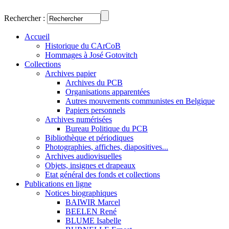
Rechercher :
Accueil
Historique du CArCoB
Hommages à José Gotovitch
Collections
Archives papier
Archives du PCB
Organisations apparentées
Autres mouvements communistes en Belgique
Papiers personnels
Archives numérisées
Bureau Politique du PCB
Bibliothèque et périodiques
Photographies, affiches, diapositives...
Archives audiovisuelles
Objets, insignes et drapeaux
Etat général des fonds et collections
Publications en ligne
Notices biographiques
BAIWIR Marcel
BEELEN René
BLUME Isabelle