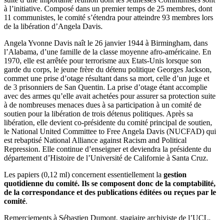
à l’initiative. Composé dans un premier temps de 25 membres, dont
11 communistes, le comité s’étendra pour atteindre 93 membres lors
de la libération d’Angela Davis.
Angela Yvonne Davis naît le 26 janvier 1944 à Birmingham, dans
l’Alabama, d’une famille de la classe moyenne afro-américaine. En
1970, elle est arrêtée pour terrorisme aux Etats-Unis lorsque son
garde du corps, le jeune frère du détenu politique Georges Jackson,
commet une prise d’otage résultant dans sa mort, celle d’un juge et
de 3 prisonniers de San Quentin. La prise d’otage étant accomplie
avec des armes qu’elle avait achetées pour assurer sa protection suite
à de nombreuses menaces dues à sa participation à un comité de
soutien pour la libération de trois détenus politiques. Après sa
libération, elle devient co-présidente du comité principal de soutien,
le National United Committee to Free Angela Davis (NUCFAD) qui
est rebaptisé National Alliance against Racism and Political
Repression. Elle continue d’enseigner et deviendra la présidente du
département d’Histoire de l’Université de Californie à Santa Cruz.
Les papiers (0,12 ml) concernent essentiellement la
gestion
quotidienne du comité. Ils se composent donc de la comptabilité,
de la correspondance et des publications éditées ou reçues par le
comité
.
Remerciements à Sébastien Dumont, stagiaire archiviste de l’UCL.