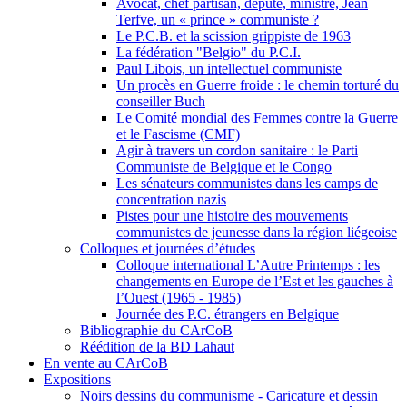
Avocat, chef partisan, député, ministre, Jean
Terfve, un « prince » communiste ?
Le P.C.B. et la scission grippiste de 1963
La fédération "Belgio" du P.C.I.
Paul Libois, un intellectuel communiste
Un procès en Guerre froide : le chemin torturé du
conseiller Buch
Le Comité mondial des Femmes contre la Guerre
et le Fascisme (CMF)
Agir à travers un cordon sanitaire : le Parti
Communiste de Belgique et le Congo
Les sénateurs communistes dans les camps de
concentration nazis
Pistes pour une histoire des mouvements
communistes de jeunesse dans la région liégeoise
Colloques et journées d’études
Colloque international L’Autre Printemps : les
changements en Europe de l’Est et les gauches à
l’Ouest (1965 - 1985)
Journée des P.C. étrangers en Belgique
Bibliographie du CArCoB
Réédition de la BD Lahaut
En vente au CArCoB
Expositions
Noirs dessins du communisme - Caricature et dessin