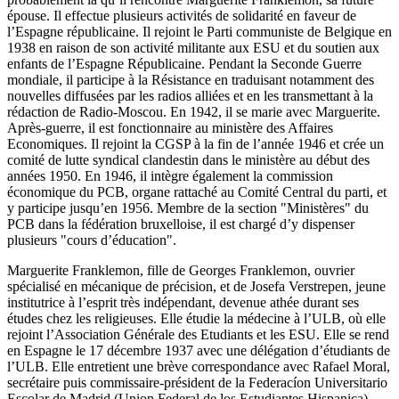
épouse. Il effectue plusieurs activités de solidarité en faveur de
l’Espagne républicaine. Il rejoint le Parti communiste de Belgique en
1938 en raison de son activité militante aux ESU et du soutien aux
enfants de l’Espagne Républicaine. Pendant la Seconde Guerre
mondiale, il participe à la Résistance en traduisant notamment des
nouvelles diffusées par les radios alliées et en les transmettant à la
rédaction de Radio-Moscou. En 1942, il se marie avec Marguerite.
Après-guerre, il est fonctionnaire au ministère des Affaires
Economiques. Il rejoint la CGSP à la fin de l’année 1946 et crée un
comité de lutte syndical clandestin dans le ministère au début des
années 1950. En 1946, il intègre également la commission
économique du PCB, organe rattaché au Comité Central du parti, et
y participe jusqu’en 1956. Membre de la section "Ministères" du
PCB dans la fédération bruxelloise, il est chargé d’y dispenser
plusieurs "cours d’éducation".
Marguerite Franklemon, fille de Georges Franklemon, ouvrier
spécialisé en mécanique de précision, et de Josefa Verstrepen, jeune
institutrice à l’esprit très indépendant, devenue athée durant ses
études chez les religieuses. Elle étudie la médecine à l’ULB, où elle
rejoint l’Association Générale des Etudiants et les ESU. Elle se rend
en Espagne le 17 décembre 1937 avec une délégation d’étudiants de
l’ULB. Elle entretient une brève correspondance avec Rafael Moral,
secrétaire puis commissaire-président de la Federacíon Universitario
Escolar de Madrid (Union Federal de los Estudiantes Hispanica).