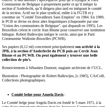
Communiste de Belgique à proprement parler et qu’il intègre la
section d’Anderlecht, qu’il dirigera plus tard en intégrant le comité
de la section. Actif sur le plan syndical, milite à la FGTB et y
constitue un "Comité Travailleurs Sans Emplois" en 1984. En 1989,
le PCB se divise en deux ailes linguistiques (chapeautée par une
"Union des communistes de Belgique", qui disparaît en 1995). Les
Bruxellois créent le cercle Jean Blume pour conserver une institution
bilingue. Robert Ballewijns intègre le cercle, ainsi que le Parti
Communiste Wallonie-Bruxelles (PCWB).
Ses papiers (0,12 ml) concernent principalement
son activité à la
JPB, à la section d’Anderlecht du PCB puis au Cercle Jean
Blume et au PCWB. On peut également y trouver une belle
collection de pin’s.
Remerciements à Sébastien Dumont, stagiaire archiviste de l’UCL.
Illustration : Photographie de Robert Ballewijns, [c.1985], CArCoB,
Collections photographiques.
Comité belge pour Angela Davis
:
Le Comité belge pour Angela Davis est fondé le 5 mars 1971, à la
suite d’une importante réunion dont les Jeunesses Communistes sont