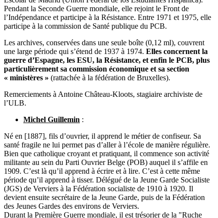
Pendant la Seconde Guerre mondiale, elle rejoint le Front de
l’Indépendance et participe à la Résistance. Entre 1971 et 1975, elle
participe à la commission de Santé publique du PCB.
Les archives, conservées dans une seule boîte (0,12 ml), couvrent
une large période qui s’étend de 1937 à 1974.
Elles concernent la
guerre d’Espagne, les ESU, la Résistance, et enfin le PCB, plus
particulièrement sa commission économique et sa section
« ministères »
(rattachée à la fédération de Bruxelles).
Remerciements à Antoine Château-Kloots, stagiaire archiviste de
l’ULB.
Michel Guillemin
:
Né en [1887], fils d’ouvrier, il apprend le métier de confiseur. Sa
santé fragile ne lui permet pas d’aller à l’école de manière régulière.
Bien que catholique croyant et pratiquant, il commence son activité
militante au sein du Parti Ouvrier Belge (POB) auquel il s’affile en
1909. C’est là qu’il apprend à écrire et à lire. C’est à cette même
période qu’il apprend à tisser. Délégué de la Jeune Garde Socialiste
(JGS) de Verviers à la Fédération socialiste de 1910 à 1920. Il
devient ensuite secrétaire de la Jeune Garde, puis de la Fédération
des Jeunes Gardes des environs de Verviers.
Durant la Première Guerre mondiale, il est trésorier de la "Ruche