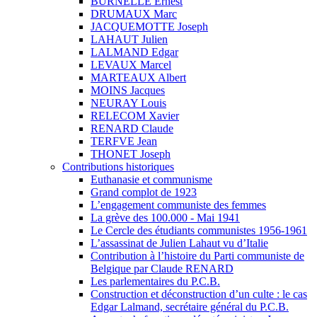
BURNELLE Ernest
DRUMAUX Marc
JACQUEMOTTE Joseph
LAHAUT Julien
LALMAND Edgar
LEVAUX Marcel
MARTEAUX Albert
MOINS Jacques
NEURAY Louis
RELECOM Xavier
RENARD Claude
TERFVE Jean
THONET Joseph
Contributions historiques
Euthanasie et communisme
Grand complot de 1923
L’engagement communiste des femmes
La grève des 100.000 - Mai 1941
Le Cercle des étudiants communistes 1956-1961
L’assassinat de Julien Lahaut vu d’Italie
Contribution à l’histoire du Parti communiste de
Belgique par Claude RENARD
Les parlementaires du P.C.B.
Construction et déconstruction d’un culte : le cas
Edgar Lalmand, secrétaire général du P.C.B.