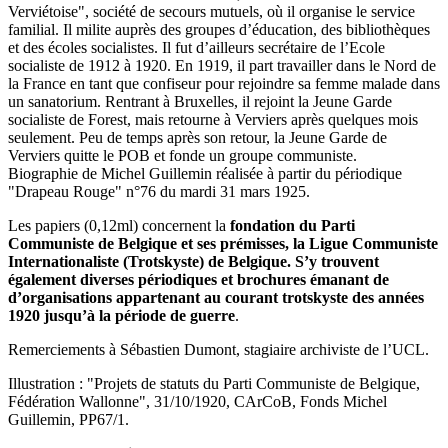
Verviétoise", société de secours mutuels, où il organise le service
familial. Il milite auprès des groupes d’éducation, des bibliothèques
et des écoles socialistes. Il fut d’ailleurs secrétaire de l’Ecole
socialiste de 1912 à 1920. En 1919, il part travailler dans le Nord de
la France en tant que confiseur pour rejoindre sa femme malade dans
un sanatorium. Rentrant à Bruxelles, il rejoint la Jeune Garde
socialiste de Forest, mais retourne à Verviers après quelques mois
seulement. Peu de temps après son retour, la Jeune Garde de
Verviers quitte le POB et fonde un groupe communiste.
Biographie de Michel Guillemin réalisée à partir du périodique
"Drapeau Rouge" n°76 du mardi 31 mars 1925.
Les papiers (0,12ml) concernent la
fondation du Parti
Communiste de Belgique et ses prémisses, la Ligue Communiste
Internationaliste (Trotskyste) de Belgique. S’y trouvent
également diverses périodiques et brochures émanant de
d’organisations appartenant au courant trotskyste des années
1920 jusqu’à la période de guerre
.
Remerciements à Sébastien Dumont, stagiaire archiviste de l’UCL.
Illustration : "Projets de statuts du Parti Communiste de Belgique,
Fédération Wallonne", 31/10/1920, CArCoB, Fonds Michel
Guillemin, PP67/1.