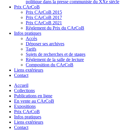
politique dans la presse communiste du XXe siècle
Prix CArCoB
Prix CArCoB 2015
Prix CArCoB 2017
Prix CArCoB 2021
Règlement du Prix du CArCoB
Infos pratiques
Accès
Déposer ses archives
Tarifs
Sujets de recherches et de stages
Règlement de la salle de lecture
Composition du CArCoB
Liens extérieurs
Contact
Accueil
Collections
Publications en ligne
En vente au CArCoB
Expositions
Prix CArCoB
Infos pratiques
Liens extérieurs
Contact