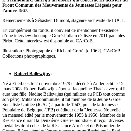
Front Commun des Mouvements de Jeunesses Liégeois pour
l’année 1967
.
Remerciements à Sébastien Dumont, stagiaire archiviste de l’UCL.
En complément du fonds, il convient de mentionner l’existence
d’une interview du couple Gorré-Pollain réalisée en 2011 par Jules
Pirlot. Cette interview est disponible au CArCoB.
Illustration : Photographie de Richard Gorré, [c.1962], CArCoB,
Collections photographiques.
Robert Ballewijns
:
Né à Etterbeek le 25 novembre 1929 et décèdé à Anderlecht le 15
mars 2008. Robert Ballewijns épouse Jacqueline Thaels avec qui il
aura une fille, Nadine Ballewijns (qui militera au PCB tout comme
son père). Militant communiste, il fut membre de la Jeune Garde
Socialiste Unifiée (JGSU) à partir de 1943, puis de la Jeunesse
Populaire de Belgique (JPB) et éditeur de la "Jeunesse Nouvelle",
un mensuel édité par le mouvement de 1955 à 1956. Membre de la
Résistance durant la Deuxième Guerre mondiale, il reçoit diverses
médailles dont celles de la Résistance Armée et de Prisonnier de
Guerre. Il faut attendre l’après-guerre pour qu’il rejoigne le Parti