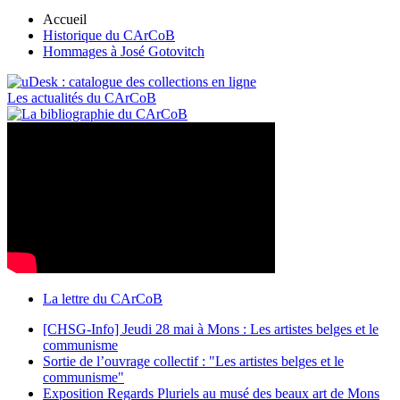
Accueil
Historique du CArCoB
Hommages à José Gotovitch
Les actualités du CArCoB
La lettre du CArCoB
[CHSG-Info] Jeudi 28 mai à Mons : Les artistes belges et le
communisme
Sortie de l’ouvrage collectif : "Les artistes belges et le
communisme"
Exposition Regards Pluriels au musé des beaux art de Mons