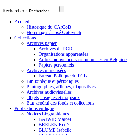
Rechercher :
Accueil
Historique du CArCoB
Hommages à José Gotovitch
Collections
Archives papier
Archives du PCB
Organisations apparentées
Autres mouvements communistes en Belgique
Papiers personnels
Archives numérisées
Bureau Politique du PCB
Bibliothèque et périodiques
Photographies, affiches, diapositives...
Archives audiovisuelles
Objets, insignes et drapeaux
Etat général des fonds et collections
Publications en ligne
Notices biographiques
BAIWIR Marcel
BEELEN René
BLUME Isabelle