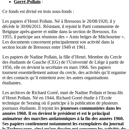
Gorré-Pollain
:
Ce fonds est divisé en trois sous-fonds :
Les papiers d’Henri Pollain. Né à Bressoux le 20/08/1920, il y
décède le 30/06/2011. Résistant, il rejoint le Parti communiste de
Belgique après-guerre et milite dans la section de Bressoux. En
1955, il participe aux réunions des « Amis belges de Mitchourine ».
Les documents concernent principalement son activité dans la
section locale de Bressoux entre 1949 et 1961.
Les papiers de Nadine Pollain, la fille d’Henri. Membre du Cercle
des étudiants de Gauche (CEG) de l’Université de Liège à partir de
1956, elle en devient la secrétaire en mars 1966. Ses papiers
tournent essentiellement autour du cercle, des activités qu’il organise
et des contacts qu’il entretient avec les autres organisations
étudiantes.
Les archives de Richard Gorré, mari de Nadine Pollain et beau-fils
d’Henri Pollain. Né en 1944, Richard Gorré étudie à l’Ecole
technique de Seraing où il participe à la publication de plusieurs
journaux étudiants. Il rejoint les
jeunesses communistes dans les
années 1960. Il en devient le président et est le principal
animateur des marches antiatomiques à la fin des années 1960.
Ses papiers contiennent notamment les exemplaires du journal
le Technosaure, ainsi qu’un dossier qui concerne les activités du