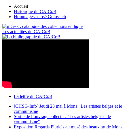
Accueil
Historique du CArCoB
Hommages à José Gotovitch
Les actualités du CArCoB
La lettre du CArCoB
[CHSG-Info] Jeudi 28 mai à Mons : Les artistes belges et le
communisme
Sortie de l’ouvrage collectif : "Les artistes belges et le
communisme"
Exposition Regards Pluriels au musé des beaux art de Mons