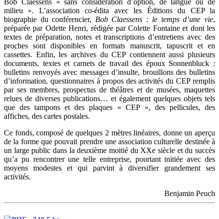
Bob Claessens « sans considération d’option, de langue ou de
milieu ». L’association co-édita avec les Éditions du CEP la
biographie du conférencier,
Bob Claessens : le temps d’une vie
,
préparée par Odette Henri, rédigée par Colette Fontaine et dont les
textes de préparation, notes et transcriptions d’entretiens avec des
proches sont disponibles en formats manuscrit, tapuscrit et en
cassettes. Enfin, les archives du CEP contiennent aussi plusieurs
documents, textes et carnets de travail des époux Sonnenbluck :
bulletins renvoyés avec messages d’insulte, brouillons des bulletins
d’information, questionnaires à propos des activités du CEP remplis
par ses membres, prospectus de théâtres et de musées, maquettes
relues de diverses publications… et également quelques objets tels
que des tampons et des plaques « CEP », des pellicules, des
affiches, des cartes postales.
Ce fonds, composé de quelques 2 mètres linéaires, donne un aperçu
de la forme que pouvait prendre une association culturelle destinée à
un large public dans la deuxième moitié du XXe siècle et du succès
qu’a pu rencontrer une telle entreprise, pourtant initiée avec des
moyens modestes et qui parvint à diversifier grandement ses
activités.
Benjamin Peuch