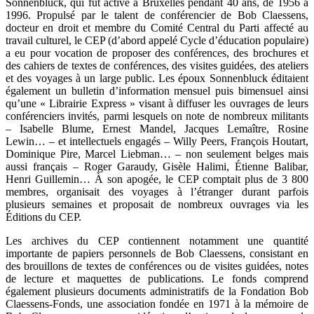
Sonnenbluck, qui fut active à Bruxelles pendant 40 ans, de 1956 à
1996. Propulsé par le talent de conférencier de Bob Claessens,
docteur en droit et membre du Comité Central du Parti affecté au
travail culturel, le CEP (d’abord appelé Cycle d’éducation populaire)
a eu pour vocation de proposer des conférences, des brochures et
des cahiers de textes de conférences, des visites guidées, des ateliers
et des voyages à un large public. Les époux Sonnenbluck éditaient
également un bulletin d’information mensuel puis bimensuel ainsi
qu’une « Librairie Express » visant à diffuser les ouvrages de leurs
conférenciers invités, parmi lesquels on note de nombreux militants
– Isabelle Blume, Ernest Mandel, Jacques Lemaître, Rosine
Lewin… – et intellectuels engagés – Willy Peers, François Houtart,
Dominique Pire, Marcel Liebman… – non seulement belges mais
aussi français – Roger Garaudy, Gisèle Halimi, Étienne Balibar,
Henri Guillemin… À son apogée, le CEP comptait plus de 3 800
membres, organisait des voyages à l’étranger durant parfois
plusieurs semaines et proposait de nombreux ouvrages via les
Éditions du CEP.
Les archives du CEP contiennent notamment une quantité
importante de papiers personnels de Bob Claessens, consistant en
des brouillons de textes de conférences ou de visites guidées, notes
de lecture et maquettes de publications. Le fonds comprend
également plusieurs documents administratifs de la Fondation Bob
Claessens-Fonds, une association fondée en 1971 à la mémoire de