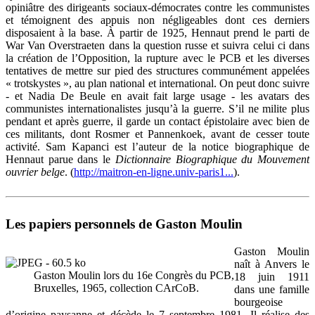
opiniâtre des dirigeants sociaux-démocrates contre les communistes
et témoignent des appuis non négligeables dont ces derniers
disposaient à la base. À partir de 1925, Hennaut prend le parti de
War Van Overstraeten dans la question russe et suivra celui ci dans
la création de l’Opposition, la rupture avec le PCB et les diverses
tentatives de mettre sur pied des structures communément appelées
« trotskystes », au plan national et international. On peut donc suivre
- et Nadia De Beule en avait fait large usage - les avatars des
communistes internationalistes jusqu’à la guerre. S’il ne milite plus
pendant et après guerre, il garde un contact épistolaire avec bien de
ces militants, dont Rosmer et Pannenkoek, avant de cesser toute
activité. Sam Kapanci est l’auteur de la notice biographique de
Hennaut parue dans le
Dictionnaire Biographique du Mouvement
ouvrier belge
. (
http://maitron-en-ligne.univ-paris1...
).
Les papiers personnels de Gaston Moulin
Gaston Moulin
naît à Anvers le
Gaston Moulin lors du 16e Congrès du PCB,
18 juin 1911
Bruxelles, 1965, collection CArCoB.
dans une famille
bourgeoise
d’origine paysanne et décède le 7 septembre 1981. Il réalise des