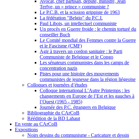
Avocat, chef partisan, député, ministre, Jean
Terfve, un « prince » communiste ?
Le P.C.B. et la scission grippiste de 1963
La fédération "Belgio" du P.C.I.
Paul Libois, un intellectuel communiste
Un procès en Guerre froide : le chemin torturé du
conseiller Buch
Le Comité mondial des Femmes contre la Guerre
et le Fascisme (CMF)
Agir à travers un cordon sanitaire : le Parti
Communiste de Belgique et le Congo
Les sénateurs communistes dans les camps de
concentration nazis
Pistes pour une histoire des mouvements
communistes de jeunesse dans la région liégeoise
Colloques et journées d’études
Colloque international L’Autre Printemps : les
changements en Europe de l’Est et les gauches à
l’Ouest (1965 - 1985)
Journée des P.C. étrangers en Belgique
Bibliographie du CArCoB
Réédition de la BD Lahaut
En vente au CArCoB
Expositions
Noirs dessins du communisme - Caricature et dessin