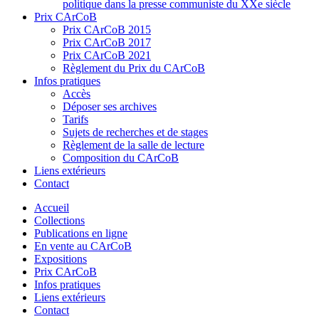
politique dans la presse communiste du XXe siècle
Prix CArCoB
Prix CArCoB 2015
Prix CArCoB 2017
Prix CArCoB 2021
Règlement du Prix du CArCoB
Infos pratiques
Accès
Déposer ses archives
Tarifs
Sujets de recherches et de stages
Règlement de la salle de lecture
Composition du CArCoB
Liens extérieurs
Contact
Accueil
Collections
Publications en ligne
En vente au CArCoB
Expositions
Prix CArCoB
Infos pratiques
Liens extérieurs
Contact