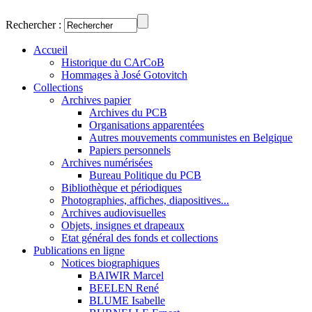
Rechercher :
Accueil
Historique du CArCoB
Hommages à José Gotovitch
Collections
Archives papier
Archives du PCB
Organisations apparentées
Autres mouvements communistes en Belgique
Papiers personnels
Archives numérisées
Bureau Politique du PCB
Bibliothèque et périodiques
Photographies, affiches, diapositives...
Archives audiovisuelles
Objets, insignes et drapeaux
Etat général des fonds et collections
Publications en ligne
Notices biographiques
BAIWIR Marcel
BEELEN René
BLUME Isabelle