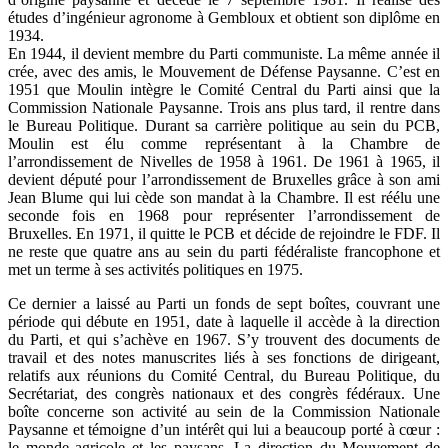
études d’ingénieur agronome à Gembloux et obtient son diplôme en
1934.
En 1944, il devient membre du Parti communiste. La même année il
crée, avec des amis, le Mouvement de Défense Paysanne. C’est en
1951 que Moulin intègre le Comité Central du Parti ainsi que la
Commission Nationale Paysanne. Trois ans plus tard, il rentre dans
le Bureau Politique. Durant sa carrière politique au sein du PCB,
Moulin est élu comme représentant à la Chambre de
l’arrondissement de Nivelles de 1958 à 1961. De 1961 à 1965, il
devient député pour l’arrondissement de Bruxelles grâce à son ami
Jean Blume qui lui cède son mandat à la Chambre. Il est réélu une
seconde fois en 1968 pour représenter l’arrondissement de
Bruxelles. En 1971, il quitte le PCB et décide de rejoindre le FDF. Il
ne reste que quatre ans au sein du parti fédéraliste francophone et
met un terme à ses activités politiques en 1975.
Ce dernier a laissé au Parti un fonds de sept boîtes, couvrant une
période qui débute en 1951, date à laquelle il accède à la direction
du Parti, et qui s’achève en 1967. S’y trouvent des documents de
travail et des notes manuscrites liés à ses fonctions de dirigeant,
relatifs aux réunions du Comité Central, du Bureau Politique, du
Secrétariat, des congrès nationaux et des congrès fédéraux. Une
boîte concerne son activité au sein de la Commission Nationale
Paysanne et témoigne d’un intérêt qui lui a beaucoup porté à cœur :
le monde agricole et les paysans. La direction du Mouvement de