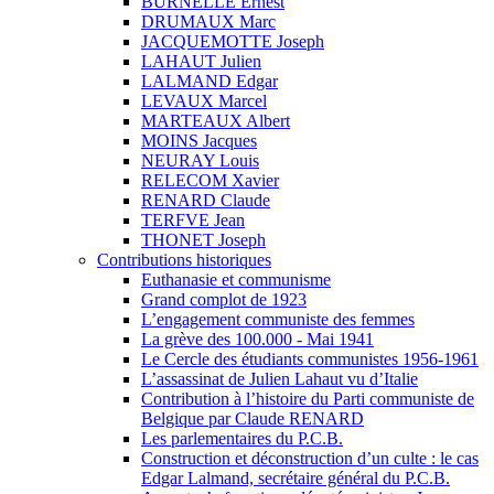
BURNELLE Ernest
DRUMAUX Marc
JACQUEMOTTE Joseph
LAHAUT Julien
LALMAND Edgar
LEVAUX Marcel
MARTEAUX Albert
MOINS Jacques
NEURAY Louis
RELECOM Xavier
RENARD Claude
TERFVE Jean
THONET Joseph
Contributions historiques
Euthanasie et communisme
Grand complot de 1923
L’engagement communiste des femmes
La grève des 100.000 - Mai 1941
Le Cercle des étudiants communistes 1956-1961
L’assassinat de Julien Lahaut vu d’Italie
Contribution à l’histoire du Parti communiste de
Belgique par Claude RENARD
Les parlementaires du P.C.B.
Construction et déconstruction d’un culte : le cas
Edgar Lalmand, secrétaire général du P.C.B.