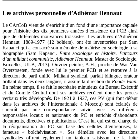
Les archives personnelles d’Adhémar Hennaut
Le CArCoB vient de s’enrichir d’un fond d’une importance capitale
pour l’histoire des dix premières années d’existence du PCB ainsi
que de différentes mouvances trotskistes. Les archives d’Adhémar
Hennaut, 1889-1977 (12 boîtiers), ont été inventoriées par Sam
Kapanci qui a consacré son mémoire de maîtrise en sociologie à sa
biographie (Sam Kapanci,
Entre sociologie et histoire. Parcours
d’un militant communiste, Adhémar Hennaut
, Master de Sociologie.
Bruxelles, ULB, 2013). Ouvrier peintre, A.H., proche de War Van
Overstraeten, fonde avec lui le premier PCB et se retrouve à la
direction du parti unifié. Militant syndical, parfait bilingue, orateur
brillant dans les deux langues, il assure la direction du
Roode Vaan
.
En même temps, il se fait le secrétaire minutieux du Bureau Exécutif
et du Comité Central dont ses archives recèlent donc les procès
verbaux très développés. De 1921 à 1927, ces PV (qui font défaut
dans les archives de l’Internationale à Moscou) sont éclairés de
surcroît par une correspondance suivie avec les différents
responsables locaux et nationaux du PC et enrichis d’abondants
documents, directives et publications. C’est lui qui est en charge de
la réorganisation du PC sur base des cellules d’entreprises, la
fameuse « bolchévisation ». Ses démêlés avec les directions
syndicales offrent également un tableau saisissant de la lutte