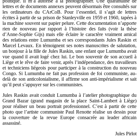
politique. Il m’a autorisé à la photographier. Une quarantaine de
lettres et de documents annexes peuvent désormais être consultés sur
les ordinateurs du CArCoB. Pour l’essentiel, il s’agit de lettres
écrites à partir de sa prison de Stanleyville en 1959 et 1960, tapées à
la machine souvent sur papier pelure. Cette documentation n’apporte
rien de nouveau par rapport à l’histoire des faits (voir la thèse
d’Anne-Sophie Gijs) mais elle éclaire le caractère vraiment amical
des relations entre Lumumba et ses correspondants Jules Raskin et
Marcel Levaux. En témoignent ses notes manuscrites de salutation,
un bonjour à la fille de Jules Raskin, une enfant que Lumumba avait
vue quand il avait logé chez lui. Le bon souvenir de son accueil à
Liège et le rêve de faire venir, après l’indépendance, des travailleurs
et techniciens liégeois pour participer à la construction du nouveau
Congo. Si Lumumba ne fait pas profession de foi communiste, au-
delà de son anticolonialisme, il affirme son anti-impérialisme et sait
qu’il peut s’appuyer sur les communistes.
Jules Raskin avait conduit Lumumba à l’atelier photographique du
Grand Bazar (grand magasin de la place Saint-Lambert à Liège)
pour réaliser un beau portrait professionnel. C’est à partir de cette
photo que l’artiste communiste Paul Renotte réalise un dessin pour
la couverture de la revue Europe consacrée au leader africain
assassiné.
Jules Pirlot