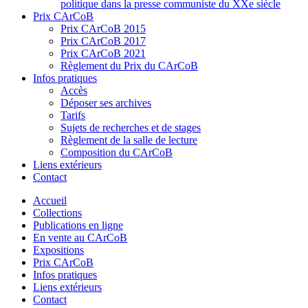
politique dans la presse communiste du XXe siècle
Prix CArCoB
Prix CArCoB 2015
Prix CArCoB 2017
Prix CArCoB 2021
Règlement du Prix du CArCoB
Infos pratiques
Accès
Déposer ses archives
Tarifs
Sujets de recherches et de stages
Règlement de la salle de lecture
Composition du CArCoB
Liens extérieurs
Contact
Accueil
Collections
Publications en ligne
En vente au CArCoB
Expositions
Prix CArCoB
Infos pratiques
Liens extérieurs
Contact