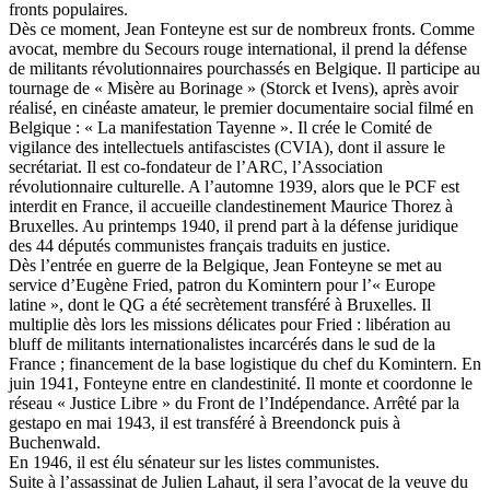
fronts populaires.
Dès ce moment, Jean Fonteyne est sur de nombreux fronts. Comme
avocat, membre du Secours rouge international, il prend la défense
de militants révolutionnaires pourchassés en Belgique. Il participe au
tournage de « Misère au Borinage » (Storck et Ivens), après avoir
réalisé, en cinéaste amateur, le premier documentaire social filmé en
Belgique : « La manifestation Tayenne ». Il crée le Comité de
vigilance des intellectuels antifascistes (CVIA), dont il assure le
secrétariat. Il est co-fondateur de l’ARC, l’Association
révolutionnaire culturelle. A l’automne 1939, alors que le PCF est
interdit en France, il accueille clandestinement Maurice Thorez à
Bruxelles. Au printemps 1940, il prend part à la défense juridique
des 44 députés communistes français traduits en justice.
Dès l’entrée en guerre de la Belgique, Jean Fonteyne se met au
service d’Eugène Fried, patron du Komintern pour l’« Europe
latine », dont le QG a été secrètement transféré à Bruxelles. Il
multiplie dès lors les missions délicates pour Fried : libération au
bluff de militants internationalistes incarcérés dans le sud de la
France ; financement de la base logistique du chef du Komintern. En
juin 1941, Fonteyne entre en clandestinité. Il monte et coordonne le
réseau « Justice Libre » du Front de l’Indépendance. Arrêté par la
gestapo en mai 1943, il est transféré à Breendonck puis à
Buchenwald.
En 1946, il est élu sénateur sur les listes communistes.
Suite à l’assassinat de Julien Lahaut, il sera l’avocat de la veuve du