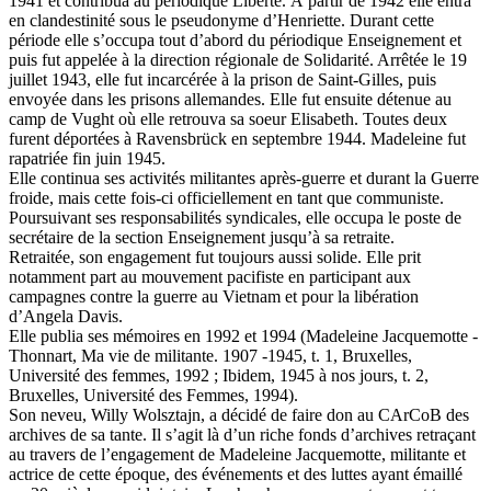
1941 et contribua au périodique Liberté. À partir de 1942 elle entra
en clandestinité sous le pseudonyme d’Henriette. Durant cette
période elle s’occupa tout d’abord du périodique Enseignement et
puis fut appelée à la direction régionale de Solidarité. Arrêtée le 19
juillet 1943, elle fut incarcérée à la prison de Saint-Gilles, puis
envoyée dans les prisons allemandes. Elle fut ensuite détenue au
camp de Vught où elle retrouva sa soeur Elisabeth. Toutes deux
furent déportées à Ravensbrück en septembre 1944. Madeleine fut
rapatriée fin juin 1945.
Elle continua ses activités militantes après-guerre et durant la Guerre
froide, mais cette fois-ci officiellement en tant que communiste.
Poursuivant ses responsabilités syndicales, elle occupa le poste de
secrétaire de la section Enseignement jusqu’à sa retraite.
Retraitée, son engagement fut toujours aussi solide. Elle prit
notamment part au mouvement pacifiste en participant aux
campagnes contre la guerre au Vietnam et pour la libération
d’Angela Davis.
Elle publia ses mémoires en 1992 et 1994 (Madeleine Jacquemotte -
Thonnart, Ma vie de militante. 1907 -1945, t. 1, Bruxelles,
Université des femmes, 1992 ; Ibidem, 1945 à nos jours, t. 2,
Bruxelles, Université des Femmes, 1994).
Son neveu, Willy Wolsztajn, a décidé de faire don au CArCoB des
archives de sa tante. Il s’agit là d’un riche fonds d’archives retraçant
au travers de l’engagement de Madeleine Jacquemotte, militante et
actrice de cette époque, des événements et des luttes ayant émaillé