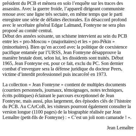
président du PCB et mènera en solo l’enquête sur les traces des
assassins. Avec la guerre froide, l’appareil dirigeant communiste
renoue avec une ligne très sectaire, en même temps que le parti
enregistre une série de défaites électorales. En désaccord profond
avec le secrétaire général Edgar Lalmand, Fonteyne ne sera plus
proposé au comité central.
Début des années soixante, un schisme intervient au sein du PCB
entre les « pro-Moscou » (majoritaires) et les « pro-Pékin »
(minoritaires). Bien qu’en accord avec la politique de coexistence
pacifique entamée par l’URSS, Jean Fonteyne désapprouve la
manière brutale dont, selon lui, les dissidents sont traités. Début
1965, Jean Fonteyne est, pour ce fait, exclu du PC. Son dernier
combat d’envergure sera la défense juridique du docteur Peers,
victime d’interdit professionnel puis incarcéré en 1973.
La collection « Jean Fonteyne » contient de multiples documents
(courriers personnels, journaux, témoignages, notes techniques,
écrits politiques) éclairant le parcours exceptionnel de Jean
Fonteyne, mais aussi, plus largement, des épisodes clés de l’histoire
du PCB. Au CArCoB, les visiteurs pourront également consulter la
version longue (1100 pages) de la biographie réalisée par Jean
Lemaître (petit-fils de Fonteyne) : « C’est un joli nom camarade ! ».
Jean Lemaître