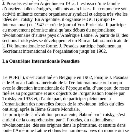
J. Posadas est né en Argentine en 1912. Il est issu d’une famille
d’ouvriers italiens émigrés, militants anarchistes. Il a commencé son
activité militante comme organisateur syndical et adopta très vite les
idées de Trotsky. En Argentine, il organise le GCI (Grupo IV
Internacional) en 1947 et crée le journal Voz Proletaria. Il participe
au mouvement péroniste ainsi qu’aux débuts du nationalisme
révolutionnaire d’autres pays d’Amérique Latine. À partir de là, des
sections trotskystes se développent et un Bureau latino-américain de
la IVe Internationale se forme. J. Posadas participe également au
Secrétariat international de l’organisation jusqu’en 1962.
La Quatrième Internationale Posadiste
Le POR(T), s’est constitué en Belgique en 1962, lorsque J. Posadas
et le Bureau Latino-américain de la IVe Internationale ont rompu
avec la direction internationale de l’époque afin, d’une part, de rester
fidèles au programme et aux objectifs de l’organisation fondée par
Trotsky en 1938 et, d’autre part, de participer pleinement à
l’organisation des nouvelles forces de la révolution, telles qu’elles
ont surgi après la IIème Guerre Mondiale.
Le principe de la révolution permanente, élaboré par Trotsky, s’est
enrichi de la compréhension par J. Posadas, du nationalisme
révolutionnaire, dès ses origines dans le péronisme, et ensuite dans
toute l’Amérique Latine et dans les nombreux pays du monde qui se