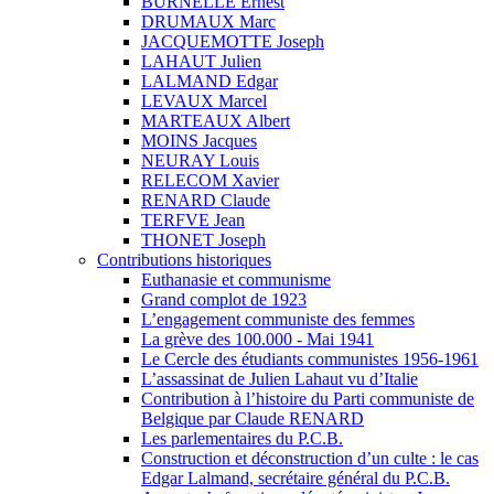
BURNELLE Ernest
DRUMAUX Marc
JACQUEMOTTE Joseph
LAHAUT Julien
LALMAND Edgar
LEVAUX Marcel
MARTEAUX Albert
MOINS Jacques
NEURAY Louis
RELECOM Xavier
RENARD Claude
TERFVE Jean
THONET Joseph
Contributions historiques
Euthanasie et communisme
Grand complot de 1923
L’engagement communiste des femmes
La grève des 100.000 - Mai 1941
Le Cercle des étudiants communistes 1956-1961
L’assassinat de Julien Lahaut vu d’Italie
Contribution à l’histoire du Parti communiste de
Belgique par Claude RENARD
Les parlementaires du P.C.B.
Construction et déconstruction d’un culte : le cas
Edgar Lalmand, secrétaire général du P.C.B.