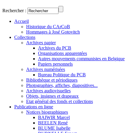
Rechercher :
Accueil
Historique du CArCoB
Hommages à José Gotovitch
Collections
Archives papier
Archives du PCB
Organisations apparentées
Autres mouvements communistes en Belgique
Papiers personnels
Archives numérisées
Bureau Politique du PCB
Bibliothèque et périodiques
Photographies, affiches, diapositives...
Archives audiovisuelles
Objets, insignes et drapeaux
Etat général des fonds et collections
Publications en ligne
Notices biographiques
BAIWIR Marcel
BEELEN René
BLUME Isabelle