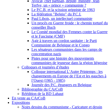
Avocat, chef partisan, député, ministre, Jean
Terfve, un « prince » communiste ?
Le P.C.B. et la scission grippiste de 1963
La fédération "Belgio" du P.C.I.
Paul Libois, un intellectuel communiste
Un procès en Guerre froide : le chemin torturé du
conseiller Buch
Le Comité mondial des Femmes contre la Guerre
et le Fascisme (CMF)
Agir à travers un cordon sanitaire : le Parti
Communiste de Belgique et le Congo
Les sénateurs communistes dans les camps de
concentration nazis
Pistes pour une histoire des mouvements
communistes de jeunesse dans la région liégeoise
Colloques et journées d’études
Colloque international L’Autre Printemps : les
changements en Europe de l’Est et les gauches à
l’Ouest (1965 - 1985)
Journée des P.C. étrangers en Belgique
Bibliographie du CArCoB
Réédition de la BD Lahaut
En vente au CArCoB
Expositions
Noirs dessins du communisme - Caricature et dessin