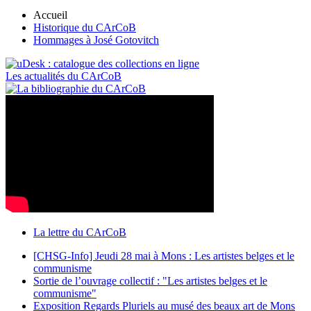
Accueil
Historique du CArCoB
Hommages à José Gotovitch
Les actualités du CArCoB
La lettre du CArCoB
[CHSG-Info] Jeudi 28 mai à Mons : Les artistes belges et le
communisme
Sortie de l’ouvrage collectif : "Les artistes belges et le
communisme"
Exposition Regards Pluriels au musé des beaux art de Mons