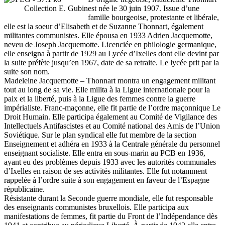
Collection E. Gubin
est née le 30 juin 1907. Issue d’une
famille bourgeoise, protestante et libérale,
elle est la soeur d’Elisabeth et de Suzanne Thonnart, également
militantes communistes. Elle épousa en 1933 Adrien Jacquemotte,
neveu de Joseph Jacquemotte. Licenciée en philologie germanique,
elle enseigna à partir de 1929 au Lycée d’Ixelles dont elle devint par
la suite préfète jusqu’en 1967, date de sa retraite. Le lycée prit par la
suite son nom.
Madeleine Jacquemotte – Thonnart montra un engagement militant
tout au long de sa vie. Elle milita à la Ligue internationale pour la
paix et la liberté, puis à la Ligue des femmes contre la guerre
impérialiste. Franc-maçonne, elle fit partie de l’ordre maçonnique Le
Droit Humain. Elle participa également au Comité de Vigilance des
Intellectuels Antifascistes et au Comité national des Amis de l’Union
Soviétique. Sur le plan syndical elle fut membre de la section
Enseignement et adhéra en 1933 à la Centrale générale du personnel
enseignant socialiste. Elle entra en sous-marin au PCB en 1936,
ayant eu des problèmes depuis 1933 avec les autorités communales
d’Ixelles en raison de ses activités militantes. Elle fut notamment
rappelée à l’ordre suite à son engagement en faveur de l’Espagne
républicaine.
Résistante durant la Seconde guerre mondiale, elle fut responsable
des enseignants communistes bruxellois. Elle participa aux
manifestations de femmes, fit partie du Front de l’Indépendance dès