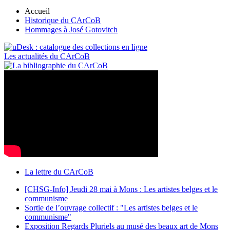
Accueil
Historique du CArCoB
Hommages à José Gotovitch
Les actualités du CArCoB
La lettre du CArCoB
[CHSG-Info] Jeudi 28 mai à Mons : Les artistes belges et le
communisme
Sortie de l’ouvrage collectif : "Les artistes belges et le
communisme"
Exposition Regards Pluriels au musé des beaux art de Mons