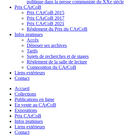
politique dans la presse communiste du XXe siècle
Prix CArCoB
Prix CArCoB 2015
Prix CArCoB 2017
Prix CArCoB 2021
Règlement du Prix du CArCoB
Infos pratiques
Accès
Déposer ses archives
Tarifs
Sujets de recherches et de stages
Règlement de la salle de lecture
Composition du CArCoB
Liens extérieurs
Contact
Accueil
Collections
Publications en ligne
En vente au CArCoB
Expositions
Prix CArCoB
Infos pratiques
Liens extérieurs
Contact