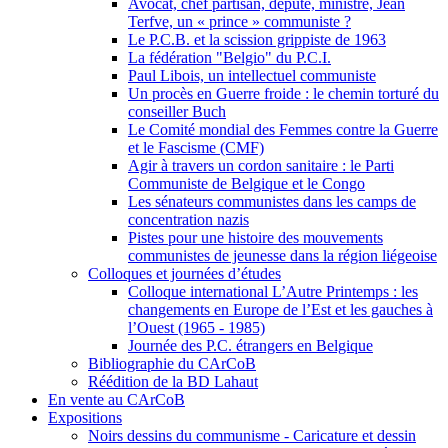
Avocat, chef partisan, député, ministre, Jean
Terfve, un « prince » communiste ?
Le P.C.B. et la scission grippiste de 1963
La fédération "Belgio" du P.C.I.
Paul Libois, un intellectuel communiste
Un procès en Guerre froide : le chemin torturé du
conseiller Buch
Le Comité mondial des Femmes contre la Guerre
et le Fascisme (CMF)
Agir à travers un cordon sanitaire : le Parti
Communiste de Belgique et le Congo
Les sénateurs communistes dans les camps de
concentration nazis
Pistes pour une histoire des mouvements
communistes de jeunesse dans la région liégeoise
Colloques et journées d’études
Colloque international L’Autre Printemps : les
changements en Europe de l’Est et les gauches à
l’Ouest (1965 - 1985)
Journée des P.C. étrangers en Belgique
Bibliographie du CArCoB
Réédition de la BD Lahaut
En vente au CArCoB
Expositions
Noirs dessins du communisme - Caricature et dessin