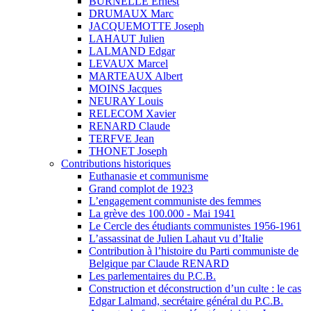
BURNELLE Ernest
DRUMAUX Marc
JACQUEMOTTE Joseph
LAHAUT Julien
LALMAND Edgar
LEVAUX Marcel
MARTEAUX Albert
MOINS Jacques
NEURAY Louis
RELECOM Xavier
RENARD Claude
TERFVE Jean
THONET Joseph
Contributions historiques
Euthanasie et communisme
Grand complot de 1923
L’engagement communiste des femmes
La grève des 100.000 - Mai 1941
Le Cercle des étudiants communistes 1956-1961
L’assassinat de Julien Lahaut vu d’Italie
Contribution à l’histoire du Parti communiste de
Belgique par Claude RENARD
Les parlementaires du P.C.B.
Construction et déconstruction d’un culte : le cas
Edgar Lalmand, secrétaire général du P.C.B.