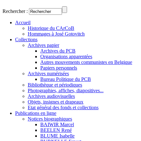
Rechercher :
Accueil
Historique du CArCoB
Hommages à José Gotovitch
Collections
Archives papier
Archives du PCB
Organisations apparentées
Autres mouvements communistes en Belgique
Papiers personnels
Archives numérisées
Bureau Politique du PCB
Bibliothèque et périodiques
Photographies, affiches, diapositives...
Archives audiovisuelles
Objets, insignes et drapeaux
Etat général des fonds et collections
Publications en ligne
Notices biographiques
BAIWIR Marcel
BEELEN René
BLUME Isabelle