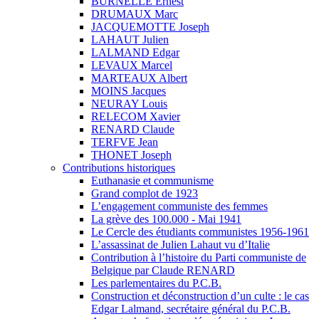
BURNELLE Ernest
DRUMAUX Marc
JACQUEMOTTE Joseph
LAHAUT Julien
LALMAND Edgar
LEVAUX Marcel
MARTEAUX Albert
MOINS Jacques
NEURAY Louis
RELECOM Xavier
RENARD Claude
TERFVE Jean
THONET Joseph
Contributions historiques
Euthanasie et communisme
Grand complot de 1923
L’engagement communiste des femmes
La grève des 100.000 - Mai 1941
Le Cercle des étudiants communistes 1956-1961
L’assassinat de Julien Lahaut vu d’Italie
Contribution à l’histoire du Parti communiste de
Belgique par Claude RENARD
Les parlementaires du P.C.B.
Construction et déconstruction d’un culte : le cas
Edgar Lalmand, secrétaire général du P.C.B.