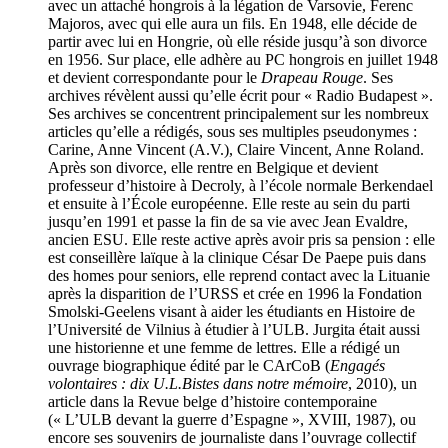
avec un attaché hongrois à la légation de Varsovie, Ferenc
Majoros, avec qui elle aura un fils. En 1948, elle décide de
partir avec lui en Hongrie, où elle réside jusqu’à son divorce
en 1956. Sur place, elle adhère au PC hongrois en juillet 1948
et devient correspondante pour le
Drapeau Rouge
. Ses
archives révèlent aussi qu’elle écrit pour « Radio Budapest ».
Ses archives se concentrent principalement sur les nombreux
articles qu’elle a rédigés, sous ses multiples pseudonymes :
Carine, Anne Vincent (A.V.), Claire Vincent, Anne Roland.
Après son divorce, elle rentre en Belgique et devient
professeur d’histoire à Decroly, à l’école normale Berkendael
et ensuite à l’École européenne. Elle reste au sein du parti
jusqu’en 1991 et passe la fin de sa vie avec Jean Evaldre,
ancien ESU. Elle reste active après avoir pris sa pension : elle
est conseillère laïque à la clinique César De Paepe puis dans
des homes pour seniors, elle reprend contact avec la Lituanie
après la disparition de l’URSS et crée en 1996 la Fondation
Smolski-Geelens visant à aider les étudiants en Histoire de
l’Université de Vilnius à étudier à l’ULB. Jurgita était aussi
une historienne et une femme de lettres. Elle a rédigé un
ouvrage biographique édité par le CArCoB (
Engagés
volontaires : dix U.L.Bistes dans notre mémoire
, 2010), un
article dans la Revue belge d’histoire contemporaine
(« L’ULB devant la guerre d’Espagne », XVIII, 1987), ou
encore ses souvenirs de journaliste dans l’ouvrage collectif