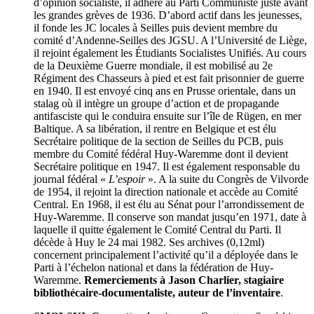
d’opinion socialiste, il adhère au Parti Communiste juste avant
les grandes grèves de 1936. D’abord actif dans les jeunesses,
il fonde les JC locales à Seilles puis devient membre du
comité d’Andenne-Seilles des JGSU. A l’Université de Liège,
il rejoint également les Étudiants Socialistes Unifiés. Au cours
de la Deuxième Guerre mondiale, il est mobilisé au 2e
Régiment des Chasseurs à pied et est fait prisonnier de guerre
en 1940. Il est envoyé cinq ans en Prusse orientale, dans un
stalag où il intègre un groupe d’action et de propagande
antifasciste qui le conduira ensuite sur l’île de Rügen, en mer
Baltique. A sa libération, il rentre en Belgique et est élu
Secrétaire politique de la section de Seilles du PCB, puis
membre du Comité fédéral Huy-Waremme dont il devient
Secrétaire politique en 1947. Il est également responsable du
journal fédéral «
L’espoir
». A la suite du Congrès de Vilvorde
de 1954, il rejoint la direction nationale et accède au Comité
Central. En 1968, il est élu au Sénat pour l’arrondissement de
Huy-Waremme. Il conserve son mandat jusqu’en 1971, date à
laquelle il quitte également le Comité Central du Parti. Il
décède à Huy le 24 mai 1982. Ses archives (0,12ml)
concernent principalement l’activité qu’il a déployée dans le
Parti à l’échelon national et dans la fédération de Huy-
Waremme.
Remerciements à Jason Charlier, stagiaire
bibliothécaire-documentaliste, auteur de l’inventaire
.