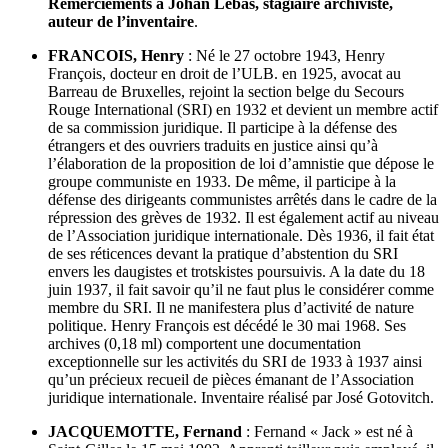
Remerciements à Johan Lebas, stagiaire archiviste,
auteur de l’inventaire
.
FRANCOIS, Henry
: Né le 27 octobre 1943, Henry
François, docteur en droit de l’ULB. en 1925, avocat au
Barreau de Bruxelles, rejoint la section belge du Secours
Rouge International (SRI) en 1932 et devient un membre actif
de sa commission juridique. Il participe à la défense des
étrangers et des ouvriers traduits en justice ainsi qu’à
l’élaboration de la proposition de loi d’amnistie que dépose le
groupe communiste en 1933. De même, il participe à la
défense des dirigeants communistes arrêtés dans le cadre de la
répression des grèves de 1932. Il est également actif au niveau
de l’Association juridique internationale. Dès 1936, il fait état
de ses réticences devant la pratique d’abstention du SRI
envers les daugistes et trotskistes poursuivis. A la date du 18
juin 1937, il fait savoir qu’il ne faut plus le considérer comme
membre du SRI. Il ne manifestera plus d’activité de nature
politique. Henry François est décédé le 30 mai 1968. Ses
archives (0,18 ml) comportent une documentation
exceptionnelle sur les activités du SRI de 1933 à 1937 ainsi
qu’un précieux recueil de pièces émanant de l’Association
juridique internationale. Inventaire réalisé par José Gotovitch.
JACQUEMOTTE, Fernand
: Fernand « Jack » est né à