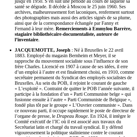
jusqu’en 1950. S’en suit une période au cours de laquelle sa
santé se dégrade. Il décède à Moscou le 25 juin 1960. Ses
archives, malheureusement fort laconiques, renferment surtout
des photographies mais aussi des articles signés de sa plume,
ainsi que de la correspondance échangée par Fanny et
Fernand à leur mère.
Remerciements à Emmylou Barrère,
stagiaire bibliothécaire-documentaliste, auteure de
l’inventaire
.
JACQUEMOTTE, Joseph
: Né à Bruxelles le 22 avril
1883. Employé du magasin Bernheim et Meyer, il se
rapproche du mouvement socialiste sous l’influence de son
frère Charles. Licencié en 1907 à cause de ses idées, il erre
d’un emploi à l’autre et est finalement choisi, en 1910, comme
secrétaire permanent du Syndicat des employés socialistes de
Bruxelles. Au sein du POB, il rejoint le courant de gauche
« L’exploité ». Contraint de quitter le POB l’année suivante, il
participe à la fondation d’un « Parti Communiste belge » qui
fusionne ensuite à l’autre « Parti Communiste de Belgique »,
fondé plus tôt par le groupe « L’Ouvrier communiste ». Dans
ce nouveau parti, il occupe rapidement le poste de directeur de
l’organe de presse, le
Drapeau Rouge
. En 1924, il intègre le
Comité exécutif de l’IC où il est associé aux travaux du
Secrétariat latin et chargé du travail syndical. Il y défend
vigoureusement la politique stalinienne contre le courant