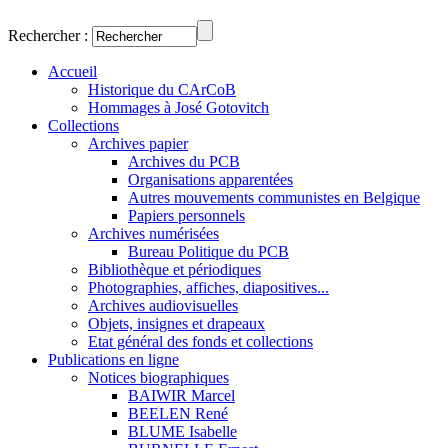
Rechercher :
Accueil
Historique du CArCoB
Hommages à José Gotovitch
Collections
Archives papier
Archives du PCB
Organisations apparentées
Autres mouvements communistes en Belgique
Papiers personnels
Archives numérisées
Bureau Politique du PCB
Bibliothèque et périodiques
Photographies, affiches, diapositives...
Archives audiovisuelles
Objets, insignes et drapeaux
Etat général des fonds et collections
Publications en ligne
Notices biographiques
BAIWIR Marcel
BEELEN René
BLUME Isabelle