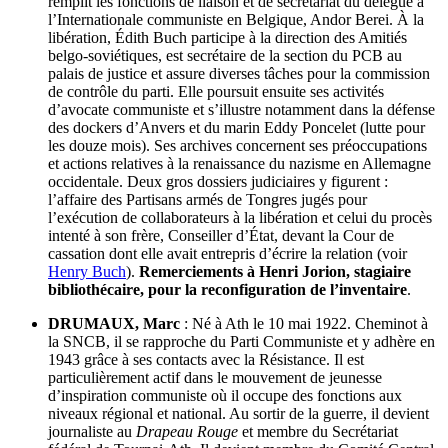
remplit les fonctions de liaison et de secrétariat du délégué à
l’Internationale communiste en Belgique, Andor Berei. À la
libération, Édith Buch participe à la direction des Amitiés
belgo-soviétiques, est secrétaire de la section du PCB au
palais de justice et assure diverses tâches pour la commission
de contrôle du parti. Elle poursuit ensuite ses activités
d’avocate communiste et s’illustre notamment dans la défense
des dockers d’Anvers et du marin Eddy Poncelet (lutte pour
les douze mois). Ses archives concernent ses préoccupations
et actions relatives à la renaissance du nazisme en Allemagne
occidentale. Deux gros dossiers judiciaires y figurent :
l’affaire des Partisans armés de Tongres jugés pour
l’exécution de collaborateurs à la libération et celui du procès
intenté à son frère, Conseiller d’État, devant la Cour de
cassation dont elle avait entrepris d’écrire la relation (voir
Henry Buch
).
Remerciements à Henri Jorion, stagiaire
bibliothécaire, pour la reconfiguration de l’inventaire
.
DRUMAUX, Marc
: Né à Ath le 10 mai 1922. Cheminot à
la SNCB, il se rapproche du Parti Communiste et y adhère en
1943 grâce à ses contacts avec la Résistance. Il est
particulièrement actif dans le mouvement de jeunesse
d’inspiration communiste où il occupe des fonctions aux
niveaux régional et national. Au sortir de la guerre, il devient
journaliste au
Drapeau Rouge
et membre du Secrétariat