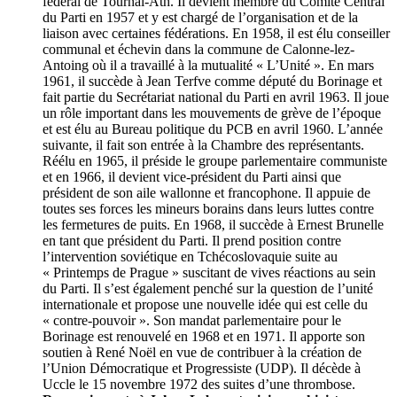
fédéral de Tournai-Ath. Il devient membre du Comité Central
du Parti en 1957 et y est chargé de l’organisation et de la
liaison avec certaines fédérations. En 1958, il est élu conseiller
communal et échevin dans la commune de Calonne-lez-
Antoing où il a travaillé à la mutualité « L’Unité ». En mars
1961, il succède à Jean Terfve comme député du Borinage et
fait partie du Secrétariat national du Parti en avril 1963. Il joue
un rôle important dans les mouvements de grève de l’époque
et est élu au Bureau politique du PCB en avril 1960. L’année
suivante, il fait son entrée à la Chambre des représentants.
Réélu en 1965, il préside le groupe parlementaire communiste
et en 1966, il devient vice-président du Parti ainsi que
président de son aile wallonne et francophone. Il appuie de
toutes ses forces les mineurs borains dans leurs luttes contre
les fermetures de puits. En 1968, il succède à Ernest Brunelle
en tant que président du Parti. Il prend position contre
l’intervention soviétique en Tchécoslovaquie suite au
« Printemps de Prague » suscitant de vives réactions au sein
du Parti. Il s’est également penché sur la question de l’unité
internationale et propose une nouvelle idée qui est celle du
« contre-pouvoir ». Son mandat parlementaire pour le
Borinage est renouvelé en 1968 et en 1971. Il apporte son
soutien à René Noël en vue de contribuer à la création de
l’Union Démocratique et Progressiste (UDP). Il décède à
Uccle le 15 novembre 1972 des suites d’une thrombose.