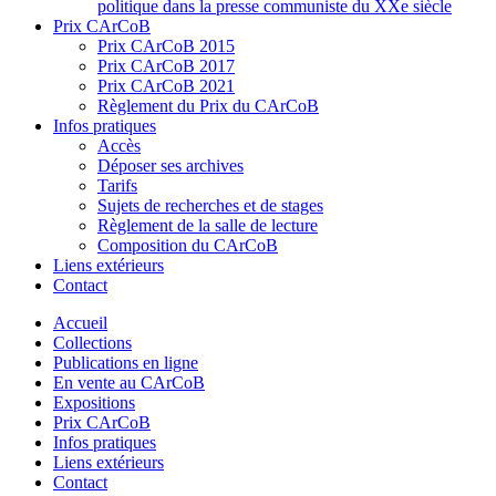
politique dans la presse communiste du XXe siècle
Prix CArCoB
Prix CArCoB 2015
Prix CArCoB 2017
Prix CArCoB 2021
Règlement du Prix du CArCoB
Infos pratiques
Accès
Déposer ses archives
Tarifs
Sujets de recherches et de stages
Règlement de la salle de lecture
Composition du CArCoB
Liens extérieurs
Contact
Accueil
Collections
Publications en ligne
En vente au CArCoB
Expositions
Prix CArCoB
Infos pratiques
Liens extérieurs
Contact