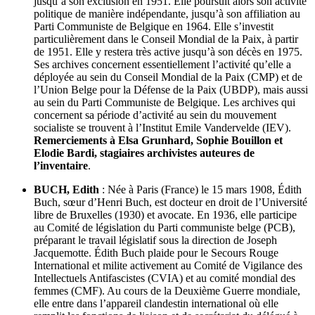
jusqu’à son exclusion en 1951. Elle poursuit alors son activité
politique de manière indépendante, jusqu’à son affiliation au
Parti Communiste de Belgique en 1964. Elle s’investit
particulièrement dans le Conseil Mondial de la Paix, à partir
de 1951. Elle y restera très active jusqu’à son décès en 1975.
Ses archives concernent essentiellement l’activité qu’elle a
déployée au sein du Conseil Mondial de la Paix (CMP) et de
l’Union Belge pour la Défense de la Paix (UBDP), mais aussi
au sein du Parti Communiste de Belgique. Les archives qui
concernent sa période d’activité au sein du mouvement
socialiste se trouvent à l’Institut Emile Vandervelde (IEV).
Remerciements à Elsa Grunhard, Sophie Bouillon et
Elodie Bardi, stagiaires archivistes auteures de
l’inventaire
.
BUCH, Edith
: Née à Paris (France) le 15 mars 1908, Édith
Buch, sœur d’Henri Buch, est docteur en droit de l’Université
libre de Bruxelles (1930) et avocate. En 1936, elle participe
au Comité de législation du Parti communiste belge (PCB),
préparant le travail législatif sous la direction de Joseph
Jacquemotte. Édith Buch plaide pour le Secours Rouge
International et milite activement au Comité de Vigilance des
Intellectuels Antifascistes (CVIA) et au comité mondial des
femmes (CMF). Au cours de la Deuxième Guerre mondiale,
elle entre dans l’appareil clandestin international où elle