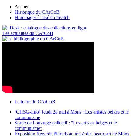
Accueil
Historique du CArCoB
Hommages à José Gotovitch
Les actualités du CArCoB
La lettre du CArCoB
[CHSG-Info] Jeudi 28 mai à Mons : Les artistes belges et le
communisme
Sortie de l’ouvrage collectif : "Les artistes belges et le
communisme"
Exposition Regards Pluriels au musé des beaux art de Mons