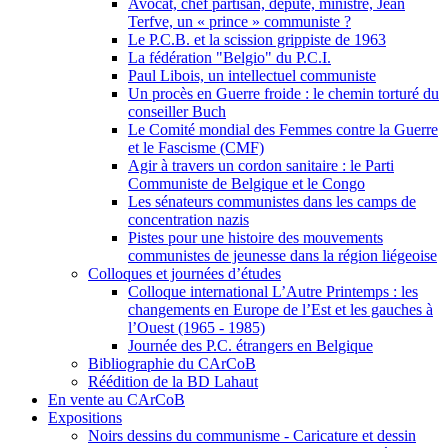
Avocat, chef partisan, député, ministre, Jean
Terfve, un « prince » communiste ?
Le P.C.B. et la scission grippiste de 1963
La fédération "Belgio" du P.C.I.
Paul Libois, un intellectuel communiste
Un procès en Guerre froide : le chemin torturé du
conseiller Buch
Le Comité mondial des Femmes contre la Guerre
et le Fascisme (CMF)
Agir à travers un cordon sanitaire : le Parti
Communiste de Belgique et le Congo
Les sénateurs communistes dans les camps de
concentration nazis
Pistes pour une histoire des mouvements
communistes de jeunesse dans la région liégeoise
Colloques et journées d’études
Colloque international L’Autre Printemps : les
changements en Europe de l’Est et les gauches à
l’Ouest (1965 - 1985)
Journée des P.C. étrangers en Belgique
Bibliographie du CArCoB
Réédition de la BD Lahaut
En vente au CArCoB
Expositions
Noirs dessins du communisme - Caricature et dessin