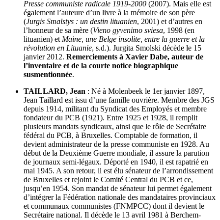
Presse communiste radicale 1919-2000
(2007). Mais elle est
également l’auteure d’un livre à la mémoire de son père
(
Jurgis Smalstys : un destin lituanien
, 2001) et d’autres en
l’honneur de sa mère (
Vieno gyvenimo sviesa
, 1998 (en
lituanien) et
Maine, une Belge insolite, entre la guerre et la
révolution en Lituanie
, s.d.). Jurgita Smolski décède le 15
janvier 2012.
Remerciements à Xavier Dabe, auteur de
l’inventaire et de la courte notice biographique
susmentionnée
.
TAILLARD, Jean
: Né à Molenbeek le 1er janvier 1897,
Jean Taillard est issu d’une famille ouvrière. Membre des JGS
depuis 1914, militant du Syndicat des Employés et membre
fondateur du PCB (1921). Entre 1925 et 1928, il remplit
plusieurs mandats syndicaux, ainsi que le rôle de Secrétaire
fédéral du PCB, à Bruxelles. Comptable de formation, il
devient administrateur de la presse communiste en 1928. Au
début de la Deuxième Guerre mondiale, il assure la parution
de journaux semi-légaux. Déporté en 1940, il est rapatrié en
mai 1945. A son retour, il est élu sénateur de l’arrondissement
de Bruxelles et rejoint le Comité Central du PCB et ce,
jusqu’en 1954. Son mandat de sénateur lui permet également
d’intégrer la Fédération nationale des mandataires provinciaux
et communaux communistes (FNMPCC) dont il devient le
Secrétaire national. Il décède le 13 avril 1981 à Berchem-