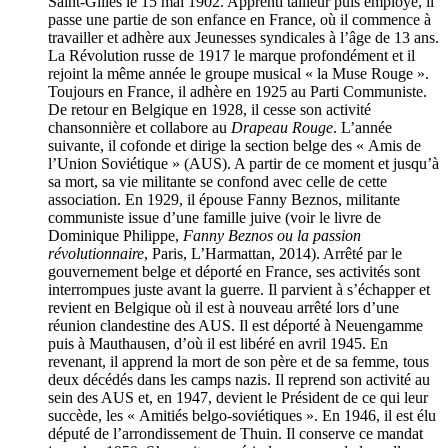
Saint-Gilles le 15 mai 1902. Apprenti tailleur puis employé, il
passe une partie de son enfance en France, où il commence à
travailler et adhère aux Jeunesses syndicales à l’âge de 13 ans.
La Révolution russe de 1917 le marque profondément et il
rejoint la même année le groupe musical « la Muse Rouge ».
Toujours en France, il adhère en 1925 au Parti Communiste.
De retour en Belgique en 1928, il cesse son activité
chansonnière et collabore au
Drapeau Rouge
. L’année
suivante, il cofonde et dirige la section belge des « Amis de
l’Union Soviétique » (AUS). A partir de ce moment et jusqu’à
sa mort, sa vie militante se confond avec celle de cette
association. En 1929, il épouse Fanny Beznos, militante
communiste issue d’une famille juive (voir le livre de
Dominique Philippe,
Fanny Beznos ou la passion
révolutionnaire
, Paris, L’Harmattan, 2014). Arrêté par le
gouvernement belge et déporté en France, ses activités sont
interrompues juste avant la guerre. Il parvient à s’échapper et
revient en Belgique où il est à nouveau arrêté lors d’une
réunion clandestine des AUS. Il est déporté à Neuengamme
puis à Mauthausen, d’où il est libéré en avril 1945. En
revenant, il apprend la mort de son père et de sa femme, tous
deux décédés dans les camps nazis. Il reprend son activité au
sein des AUS et, en 1947, devient le Président de ce qui leur
succède, les « Amitiés belgo-soviétiques ». En 1946, il est élu
député de l’arrondissement de Thuin. Il conserve ce mandat