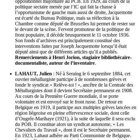
oppositionnel majoritaire au PCB. En 1929, au cours de la
politique sectaire menée par l’IC qui fait la chasse à
l’opportunisme de gauche mais aussi de droite, Jacquemotte
est écarté du Bureau Politique, mais sa réélection à la
Chambre comme député de Bruxelles lui permet de rester sur
le devant de la scène. Fervent promoteur de la politique de
front populaire, il décède brusquement le 11 octobre 1936.
Son fonds d’archives est principalement constitué des
interventions faites par Joseph Jacquemotte lorsqu’il était
député ainsi que de différents articles qu’il a publiés.
Remerciements à Henri Jorion, stagiaire bibliothécaire-
documentaliste, auteur de l’inventaire
.
LAHAUT, Julien
: Né à Seraing le 6 septembre 1884, cet
ouvrier métallurgiste participe à de nombreuses grèves et
fonde le syndicat « Relève-toi ! », ancêtre de la Centrale des
Métallurgistes dont il devient Secrétaire permanent en 1908.
Au cours de la Première Guerre mondiale, il se porte
volontaire et est envoyé sur le front russe. De retour en
Belgique en 1919, il participe aux multiples grèves lancées en
région liégeoise en pleine effervescence sociale, dont celle
d’Ougrée-Marihaye (1921), à la suite de laquelle il sera exclu
du POB. Il constitue alors un syndicat autonome, « Les
Chevaliers du Travail », dont il est le Secrétaire permanent.
En 1923, Lahaut adhère au Parti Communiste de Belgique.