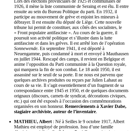
Lors des élections provinciales de 1925 et communales de
1926, il mène la liste communiste de Seraing et est élu. Il entre
ensuite au sein du Bureau Politique du parti. En 1932, il
participe au mouvement de grève et enjoint les mineurs à
débrayer. Il est ensuite élu député de Liège. Cette nouvelle
tribune lui permit de constituer, aux côtés des socialistes, le
« Front populaire antifasciste ». Au cours de la guerre, il
poursuit son activité politique et s’illustre dans la lutte
antifasciste et dans les grèves. Il est arrêté lors de l’opération
Sonnewende
. En septembre 1941, il est déporté à
Neuengamme, puis condamné à mort et envoyé à Mauthausen
en juillet 1944. Rescapé des camps, il revient en Belgique et
anime l’opposition du Parti communiste à la Question royale,
qui marquera la fin de son combat. Le 18 août 1950, il est
assassiné sur le seuil de sa porte. Il ne nous est parvenu que
quelques archives produites ou reçues par Julien Lahaut au
cours de sa vie. Il s’agit essentiellement d’un fragment de sa
correspondance entre 1945 et 1950, et de quelques documents
orignaux (discours, carnets de syndicat, décorations civiques,
etc.) qui ont été exposés à l’occasion des commémorations
organisées en son honneur.
Remerciements à Xavier Dabe,
stagiaire archiviste, auteur de l’inventaire
.
MATHIEU, Albert
: Né à Seilles le 9 octobre 1917, Albert
Mathieu est employé de profession. Issu d’une famille