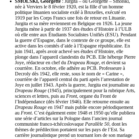
SMOLSKI, Georgette
: Jurgita – ou Georgette – Smolski,
née à Verviers le 8 février 1920, est la fille d’un homme
politique lituanien socialiste exilé à Bruxelles, exécuté en
1919 par les Corps Francs une fois de retour en Lituanie.
Jurgita et sa mère reviennent en Belgique en 1926. La jeune
Jurgita mène à partir de 1937 des études d’Histoire à l’ULB
où elle entre aux Étudiants Socialistes Unifiés (ESU). Pendant
la guerre d’Espagne, dans le contexte de ce groupe, elle est
active dans les comités d’aide à l’Espagne républicaine. En
juin 1941, après avoir achevé ses études d’Histoire, elle
plonge dans l’appareil clandestin du PCB. Elle héberge Pierre
Joye, rédacteur en chef du
Drapeau Rouge
, et devient sa
courrière. En octobre, elle adhère au PCB. Professeure à
Decroly dès 1942, elle reste, sous le nom de « Carine »,
courrière de l’appareil central du parti après l’arrestation de
Joye en juillet 1943. Après la guerre, Jurgita est journaliste au
Drapeau Rouge
(1945), principalement pour la rubrique Arts,
sciences et lettres, puis au
Front
, organe du Front de
l’Indépendance (dès février 1946). Elle retourne ensuite au
Drapeau Rouge
en 1947 mais publie encore périodiquement
au
Front
. C’est également entre 1948 et 1950 qu’elle publiera
une série d’articles sur la Pologne dans l’ancien journal
communiste franco-tchécoslovaque
Parallèle 50
, dont les
thèmes de prédilection portaient sur les pays de l’Est. Sa
carrière journalistique prend un tournant lors de son mariage