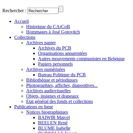
Rechercher :
Accueil
Historique du CArCoB
Hommages à José Gotovitch
Collections
Archives papier
Archives du PCB
Organisations apparentées
Autres mouvements communistes en Belgique
Papiers personnels
Archives numérisées
Bureau Politique du PCB
Bibliothèque et périodiques
Photographies, affiches, diapositives...
Archives audiovisuelles
Objets, insignes et drapeaux
Etat général des fonds et collections
Publications en ligne
Notices biographiques
BAIWIR Marcel
BEELEN René
BLUME Isabelle