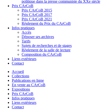
politique dans la presse communiste du XXe siècle
Prix CArCoB
Prix CArCoB 2015
Prix CArCoB 2017
Prix CArCoB 2021
Règlement du Prix du CArCoB
Infos pratiques
Accès
Déposer ses archives
Tarifs
Sujets de recherches et de stages
Règlement de la salle de lecture
Composition du CArCoB
Liens extérieurs
Contact
Accueil
Collections
Publications en ligne
En vente au CArCoB
Expositions
Prix CArCoB
Infos pratiques
Liens extérieurs
Contact