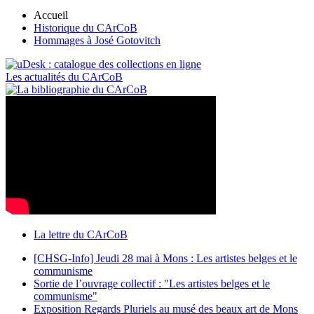
Accueil
Historique du CArCoB
Hommages à José Gotovitch
Les actualités du CArCoB
La lettre du CArCoB
[CHSG-Info] Jeudi 28 mai à Mons : Les artistes belges et le
communisme
Sortie de l’ouvrage collectif : "Les artistes belges et le
communisme"
Exposition Regards Pluriels au musé des beaux art de Mons