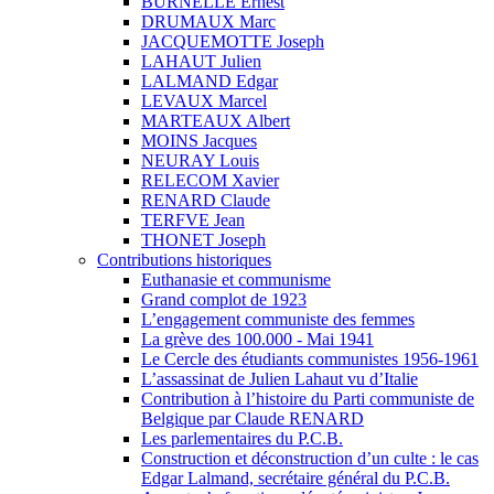
BURNELLE Ernest
DRUMAUX Marc
JACQUEMOTTE Joseph
LAHAUT Julien
LALMAND Edgar
LEVAUX Marcel
MARTEAUX Albert
MOINS Jacques
NEURAY Louis
RELECOM Xavier
RENARD Claude
TERFVE Jean
THONET Joseph
Contributions historiques
Euthanasie et communisme
Grand complot de 1923
L’engagement communiste des femmes
La grève des 100.000 - Mai 1941
Le Cercle des étudiants communistes 1956-1961
L’assassinat de Julien Lahaut vu d’Italie
Contribution à l’histoire du Parti communiste de
Belgique par Claude RENARD
Les parlementaires du P.C.B.
Construction et déconstruction d’un culte : le cas
Edgar Lalmand, secrétaire général du P.C.B.