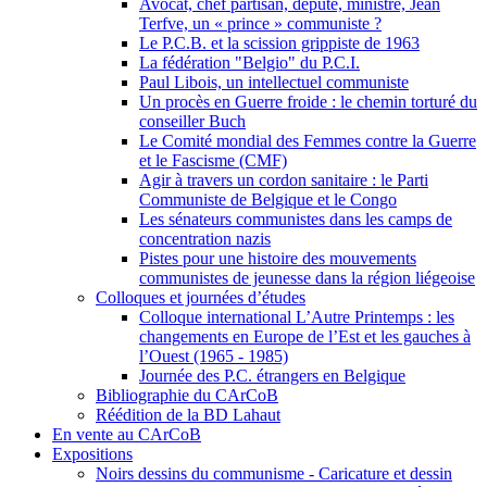
Avocat, chef partisan, député, ministre, Jean
Terfve, un « prince » communiste ?
Le P.C.B. et la scission grippiste de 1963
La fédération "Belgio" du P.C.I.
Paul Libois, un intellectuel communiste
Un procès en Guerre froide : le chemin torturé du
conseiller Buch
Le Comité mondial des Femmes contre la Guerre
et le Fascisme (CMF)
Agir à travers un cordon sanitaire : le Parti
Communiste de Belgique et le Congo
Les sénateurs communistes dans les camps de
concentration nazis
Pistes pour une histoire des mouvements
communistes de jeunesse dans la région liégeoise
Colloques et journées d’études
Colloque international L’Autre Printemps : les
changements en Europe de l’Est et les gauches à
l’Ouest (1965 - 1985)
Journée des P.C. étrangers en Belgique
Bibliographie du CArCoB
Réédition de la BD Lahaut
En vente au CArCoB
Expositions
Noirs dessins du communisme - Caricature et dessin