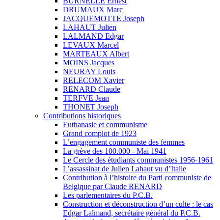
BURNELLE Ernest
DRUMAUX Marc
JACQUEMOTTE Joseph
LAHAUT Julien
LALMAND Edgar
LEVAUX Marcel
MARTEAUX Albert
MOINS Jacques
NEURAY Louis
RELECOM Xavier
RENARD Claude
TERFVE Jean
THONET Joseph
Contributions historiques
Euthanasie et communisme
Grand complot de 1923
L’engagement communiste des femmes
La grève des 100.000 - Mai 1941
Le Cercle des étudiants communistes 1956-1961
L’assassinat de Julien Lahaut vu d’Italie
Contribution à l’histoire du Parti communiste de
Belgique par Claude RENARD
Les parlementaires du P.C.B.
Construction et déconstruction d’un culte : le cas
Edgar Lalmand, secrétaire général du P.C.B.