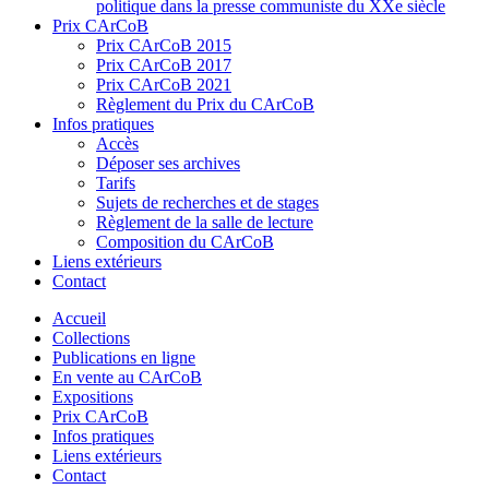
politique dans la presse communiste du XXe siècle
Prix CArCoB
Prix CArCoB 2015
Prix CArCoB 2017
Prix CArCoB 2021
Règlement du Prix du CArCoB
Infos pratiques
Accès
Déposer ses archives
Tarifs
Sujets de recherches et de stages
Règlement de la salle de lecture
Composition du CArCoB
Liens extérieurs
Contact
Accueil
Collections
Publications en ligne
En vente au CArCoB
Expositions
Prix CArCoB
Infos pratiques
Liens extérieurs
Contact