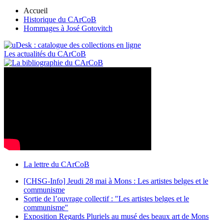
Accueil
Historique du CArCoB
Hommages à José Gotovitch
Les actualités du CArCoB
La lettre du CArCoB
[CHSG-Info] Jeudi 28 mai à Mons : Les artistes belges et le
communisme
Sortie de l’ouvrage collectif : "Les artistes belges et le
communisme"
Exposition Regards Pluriels au musé des beaux art de Mons