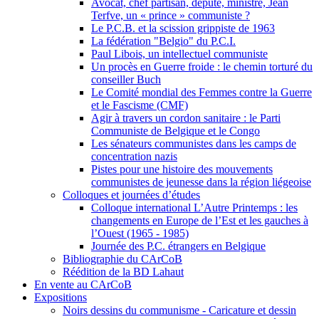
Avocat, chef partisan, député, ministre, Jean
Terfve, un « prince » communiste ?
Le P.C.B. et la scission grippiste de 1963
La fédération "Belgio" du P.C.I.
Paul Libois, un intellectuel communiste
Un procès en Guerre froide : le chemin torturé du
conseiller Buch
Le Comité mondial des Femmes contre la Guerre
et le Fascisme (CMF)
Agir à travers un cordon sanitaire : le Parti
Communiste de Belgique et le Congo
Les sénateurs communistes dans les camps de
concentration nazis
Pistes pour une histoire des mouvements
communistes de jeunesse dans la région liégeoise
Colloques et journées d’études
Colloque international L’Autre Printemps : les
changements en Europe de l’Est et les gauches à
l’Ouest (1965 - 1985)
Journée des P.C. étrangers en Belgique
Bibliographie du CArCoB
Réédition de la BD Lahaut
En vente au CArCoB
Expositions
Noirs dessins du communisme - Caricature et dessin