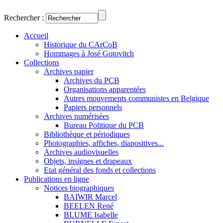
Rechercher :
Accueil
Historique du CArCoB
Hommages à José Gotovitch
Collections
Archives papier
Archives du PCB
Organisations apparentées
Autres mouvements communistes en Belgique
Papiers personnels
Archives numérisées
Bureau Politique du PCB
Bibliothèque et périodiques
Photographies, affiches, diapositives...
Archives audiovisuelles
Objets, insignes et drapeaux
Etat général des fonds et collections
Publications en ligne
Notices biographiques
BAIWIR Marcel
BEELEN René
BLUME Isabelle