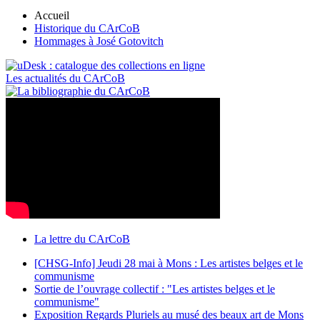
Accueil
Historique du CArCoB
Hommages à José Gotovitch
Les actualités du CArCoB
La lettre du CArCoB
[CHSG-Info] Jeudi 28 mai à Mons : Les artistes belges et le
communisme
Sortie de l’ouvrage collectif : "Les artistes belges et le
communisme"
Exposition Regards Pluriels au musé des beaux art de Mons