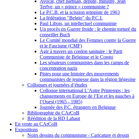
Avocat, chef partisan, député, ministre, Jean
Terfve, un « prince » communiste ?
Le P.C.B. et la scission grippiste de 1963
La fédération "Belgio" du P.C.I.
Paul Libois, un intellectuel communiste
Un procès en Guerre froide : le chemin torturé du
conseiller Buch
Le Comité mondial des Femmes contre la Guerre
et le Fascisme (CMF)
Agir à travers un cordon sanitaire : le Parti
Communiste de Belgique et le Congo
Les sénateurs communistes dans les camps de
concentration nazis
Pistes pour une histoire des mouvements
communistes de jeunesse dans la région liégeoise
Colloques et journées d’études
Colloque international L’Autre Printemps : les
changements en Europe de l’Est et les gauches à
l’Ouest (1965 - 1985)
Journée des P.C. étrangers en Belgique
Bibliographie du CArCoB
Réédition de la BD Lahaut
En vente au CArCoB
Expositions
Noirs dessins du communisme - Caricature et dessin