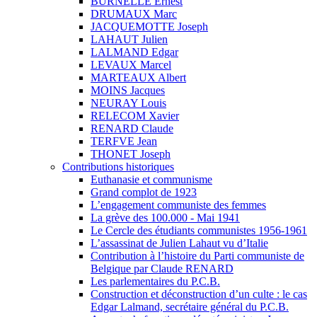
BURNELLE Ernest
DRUMAUX Marc
JACQUEMOTTE Joseph
LAHAUT Julien
LALMAND Edgar
LEVAUX Marcel
MARTEAUX Albert
MOINS Jacques
NEURAY Louis
RELECOM Xavier
RENARD Claude
TERFVE Jean
THONET Joseph
Contributions historiques
Euthanasie et communisme
Grand complot de 1923
L’engagement communiste des femmes
La grève des 100.000 - Mai 1941
Le Cercle des étudiants communistes 1956-1961
L’assassinat de Julien Lahaut vu d’Italie
Contribution à l’histoire du Parti communiste de
Belgique par Claude RENARD
Les parlementaires du P.C.B.
Construction et déconstruction d’un culte : le cas
Edgar Lalmand, secrétaire général du P.C.B.