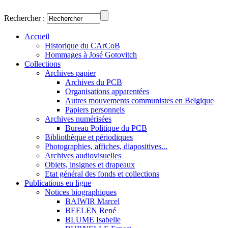
Rechercher :
Accueil
Historique du CArCoB
Hommages à José Gotovitch
Collections
Archives papier
Archives du PCB
Organisations apparentées
Autres mouvements communistes en Belgique
Papiers personnels
Archives numérisées
Bureau Politique du PCB
Bibliothèque et périodiques
Photographies, affiches, diapositives...
Archives audiovisuelles
Objets, insignes et drapeaux
Etat général des fonds et collections
Publications en ligne
Notices biographiques
BAIWIR Marcel
BEELEN René
BLUME Isabelle