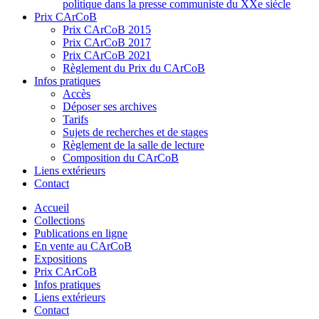
politique dans la presse communiste du XXe siècle
Prix CArCoB
Prix CArCoB 2015
Prix CArCoB 2017
Prix CArCoB 2021
Règlement du Prix du CArCoB
Infos pratiques
Accès
Déposer ses archives
Tarifs
Sujets de recherches et de stages
Règlement de la salle de lecture
Composition du CArCoB
Liens extérieurs
Contact
Accueil
Collections
Publications en ligne
En vente au CArCoB
Expositions
Prix CArCoB
Infos pratiques
Liens extérieurs
Contact