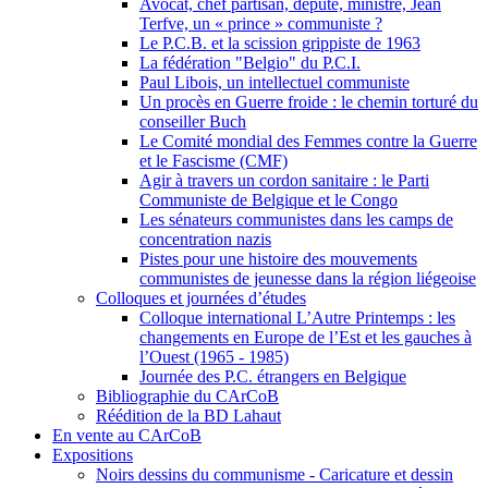
Avocat, chef partisan, député, ministre, Jean
Terfve, un « prince » communiste ?
Le P.C.B. et la scission grippiste de 1963
La fédération "Belgio" du P.C.I.
Paul Libois, un intellectuel communiste
Un procès en Guerre froide : le chemin torturé du
conseiller Buch
Le Comité mondial des Femmes contre la Guerre
et le Fascisme (CMF)
Agir à travers un cordon sanitaire : le Parti
Communiste de Belgique et le Congo
Les sénateurs communistes dans les camps de
concentration nazis
Pistes pour une histoire des mouvements
communistes de jeunesse dans la région liégeoise
Colloques et journées d’études
Colloque international L’Autre Printemps : les
changements en Europe de l’Est et les gauches à
l’Ouest (1965 - 1985)
Journée des P.C. étrangers en Belgique
Bibliographie du CArCoB
Réédition de la BD Lahaut
En vente au CArCoB
Expositions
Noirs dessins du communisme - Caricature et dessin