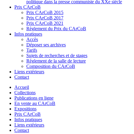
politique dans la presse communiste du XXe siècle
Prix CArCoB
Prix CArCoB 2015
Prix CArCoB 2017
Prix CArCoB 2021
Règlement du Prix du CArCoB
Infos pratiques
Accès
Déposer ses archives
Tarifs
Sujets de recherches et de stages
Règlement de la salle de lecture
Composition du CArCoB
Liens extérieurs
Contact
Accueil
Collections
Publications en ligne
En vente au CArCoB
Expositions
Prix CArCoB
Infos pratiques
Liens extérieurs
Contact