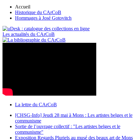
Accueil
Historique du CArCoB
Hommages à José Gotovitch
Les actualités du CArCoB
La lettre du CArCoB
[CHSG-Info] Jeudi 28 mai à Mons : Les artistes belges et le
communisme
Sortie de l’ouvrage collectif : "Les artistes belges et le
communisme"
Exposition Regards Pluriels au musé des beaux art de Mons