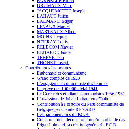
BURNELLE Ernest
DRUMAUX Marc
JACQUEMOTTE Joseph
LAHAUT Julien
LALMAND Edgar
LEVAUX Marcel
MARTEAUX Albert
MOINS Jacques
NEURAY Louis
RELECOM Xavier
RENARD Claude
TERFVE Jean
THONET Joseph
Contributions historiques
Euthanasie et communisme
Grand complot de 1923
L’engagement communiste des femmes
La grève des 100.000 - Mai 1941
Le Cercle des étudiants communistes 1956-1961
L’assassinat de Julien Lahaut vu d’Italie
Contribution à l’histoire du Parti communiste de
Belgique par Claude RENARD
Les parlementaires du P.C.B.
Construction et déconstruction d’un culte : le cas
Edgar Lalmand, secrétaire général du P.C.B.