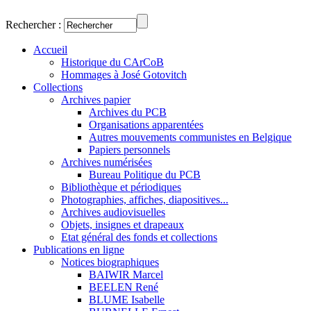
Rechercher :
Accueil
Historique du CArCoB
Hommages à José Gotovitch
Collections
Archives papier
Archives du PCB
Organisations apparentées
Autres mouvements communistes en Belgique
Papiers personnels
Archives numérisées
Bureau Politique du PCB
Bibliothèque et périodiques
Photographies, affiches, diapositives...
Archives audiovisuelles
Objets, insignes et drapeaux
Etat général des fonds et collections
Publications en ligne
Notices biographiques
BAIWIR Marcel
BEELEN René
BLUME Isabelle