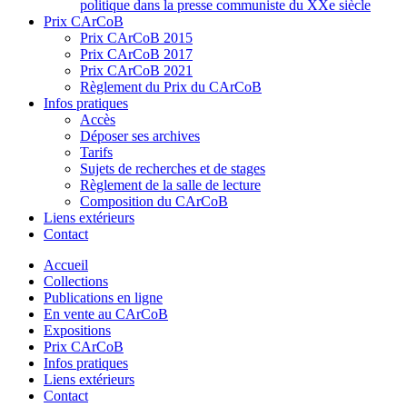
politique dans la presse communiste du XXe siècle
Prix CArCoB
Prix CArCoB 2015
Prix CArCoB 2017
Prix CArCoB 2021
Règlement du Prix du CArCoB
Infos pratiques
Accès
Déposer ses archives
Tarifs
Sujets de recherches et de stages
Règlement de la salle de lecture
Composition du CArCoB
Liens extérieurs
Contact
Accueil
Collections
Publications en ligne
En vente au CArCoB
Expositions
Prix CArCoB
Infos pratiques
Liens extérieurs
Contact