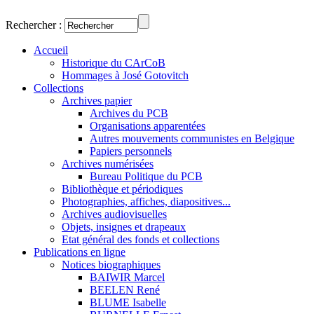
Rechercher :
Accueil
Historique du CArCoB
Hommages à José Gotovitch
Collections
Archives papier
Archives du PCB
Organisations apparentées
Autres mouvements communistes en Belgique
Papiers personnels
Archives numérisées
Bureau Politique du PCB
Bibliothèque et périodiques
Photographies, affiches, diapositives...
Archives audiovisuelles
Objets, insignes et drapeaux
Etat général des fonds et collections
Publications en ligne
Notices biographiques
BAIWIR Marcel
BEELEN René
BLUME Isabelle