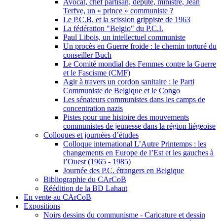
Avocat, chef partisan, député, ministre, Jean
Terfve, un « prince » communiste ?
Le P.C.B. et la scission grippiste de 1963
La fédération "Belgio" du P.C.I.
Paul Libois, un intellectuel communiste
Un procès en Guerre froide : le chemin torturé du
conseiller Buch
Le Comité mondial des Femmes contre la Guerre
et le Fascisme (CMF)
Agir à travers un cordon sanitaire : le Parti
Communiste de Belgique et le Congo
Les sénateurs communistes dans les camps de
concentration nazis
Pistes pour une histoire des mouvements
communistes de jeunesse dans la région liégeoise
Colloques et journées d’études
Colloque international L’Autre Printemps : les
changements en Europe de l’Est et les gauches à
l’Ouest (1965 - 1985)
Journée des P.C. étrangers en Belgique
Bibliographie du CArCoB
Réédition de la BD Lahaut
En vente au CArCoB
Expositions
Noirs dessins du communisme - Caricature et dessin