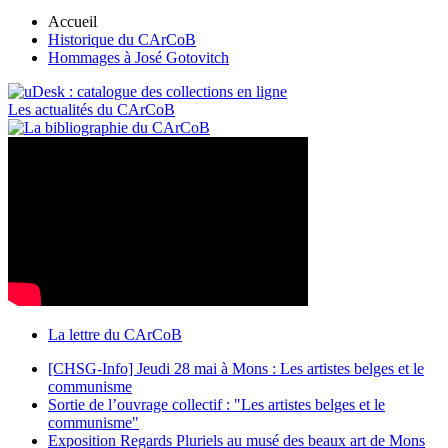
Accueil
Historique du CArCoB
Hommages à José Gotovitch
Les actualités du CArCoB
La lettre du CArCoB
[CHSG-Info] Jeudi 28 mai à Mons : Les artistes belges et le
communisme
Sortie de l’ouvrage collectif : "Les artistes belges et le
communisme"
Exposition Regards Pluriels au musé des beaux art de Mons