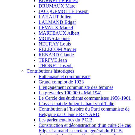
BURNELLE Ernest
DRUMAUX Marc
JACQUEMOTTE Joseph
LAHAUT Julien
LALMAND Edgar
LEVAUX Marcel
MARTEAUX Albert
MOINS Jacques
NEURAY Louis
RELECOM Xavier
RENARD Claude
TERFVE Jean
THONET Joseph
Contributions historiques
Euthanasie et communisme
Grand complot de 1923
L’engagement communiste des femmes
La grève des 100.000 - Mai 1941
Le Cercle des étudiants communistes 1956-1961
L’assassinat de Julien Lahaut vu d’Italie
Contribution à l’histoire du Parti communiste de
Belgique par Claude RENARD
Les parlementaires du P.C.B.
Construction et déconstruction d’un culte : le cas
Edgar Lalmand, secrétaire général du P.C.B.