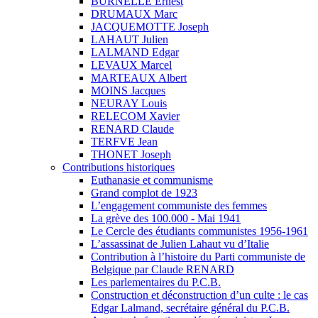
BURNELLE Ernest
DRUMAUX Marc
JACQUEMOTTE Joseph
LAHAUT Julien
LALMAND Edgar
LEVAUX Marcel
MARTEAUX Albert
MOINS Jacques
NEURAY Louis
RELECOM Xavier
RENARD Claude
TERFVE Jean
THONET Joseph
Contributions historiques
Euthanasie et communisme
Grand complot de 1923
L’engagement communiste des femmes
La grève des 100.000 - Mai 1941
Le Cercle des étudiants communistes 1956-1961
L’assassinat de Julien Lahaut vu d’Italie
Contribution à l’histoire du Parti communiste de
Belgique par Claude RENARD
Les parlementaires du P.C.B.
Construction et déconstruction d’un culte : le cas
Edgar Lalmand, secrétaire général du P.C.B.