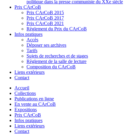
politique dans la presse communiste du XXe siècle
Prix CArCoB
Prix CArCoB 2015
Prix CArCoB 2017
Prix CArCoB 2021
Règlement du Prix du CArCoB
Infos pratiques
Accès
Déposer ses archives
Tarifs
Sujets de recherches et de stages
Règlement de la salle de lecture
Composition du CArCoB
Liens extérieurs
Contact
Accueil
Collections
Publications en ligne
En vente au CArCoB
Expositions
Prix CArCoB
Infos pratiques
Liens extérieurs
Contact