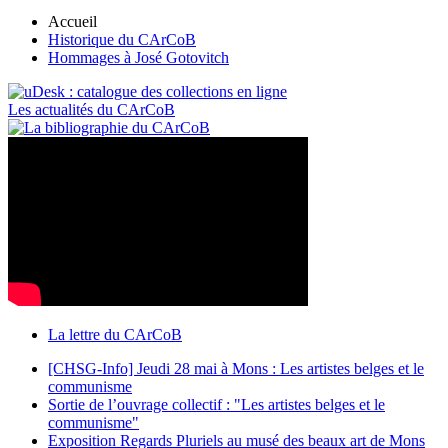
Accueil
Historique du CArCoB
Hommages à José Gotovitch
Les actualités du CArCoB
La lettre du CArCoB
[CHSG-Info] Jeudi 28 mai à Mons : Les artistes belges et le
communisme
Sortie de l’ouvrage collectif : "Les artistes belges et le
communisme"
Exposition Regards Pluriels au musé des beaux art de Mons