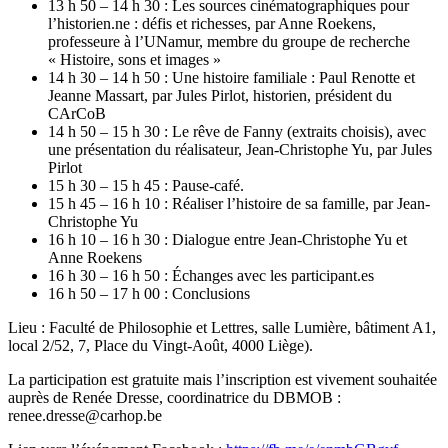
13 h 50 – 14 h 30 : Les sources cinématographiques pour
l’historien.ne : défis et richesses, par Anne Roekens,
professeure à l’UNamur, membre du groupe de recherche
« Histoire, sons et images »
14 h 30 – 14 h 50 : Une histoire familiale : Paul Renotte et
Jeanne Massart, par Jules Pirlot, historien, président du
CArCoB
14 h 50 – 15 h 30 : Le rêve de Fanny (extraits choisis), avec
une présentation du réalisateur, Jean-Christophe Yu, par Jules
Pirlot
15 h 30 – 15 h 45 : Pause-café.
15 h 45 – 16 h 10 : Réaliser l’histoire de sa famille, par Jean-
Christophe Yu
16 h 10 – 16 h 30 : Dialogue entre Jean-Christophe Yu et
Anne Roekens
16 h 30 – 16 h 50 : Échanges avec les participant.es
16 h 50 – 17 h 00 : Conclusions
Lieu : Faculté de Philosophie et Lettres, salle Lumière, bâtiment A1,
local 2/52, 7, Place du Vingt-Août, 4000 Liège).
La participation est gratuite mais l’inscription est vivement souhaitée
auprès de Renée Dresse, coordinatrice du DBMOB :
renee.dresse@carhop.be