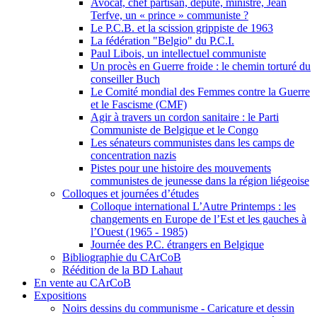
Avocat, chef partisan, député, ministre, Jean
Terfve, un « prince » communiste ?
Le P.C.B. et la scission grippiste de 1963
La fédération "Belgio" du P.C.I.
Paul Libois, un intellectuel communiste
Un procès en Guerre froide : le chemin torturé du
conseiller Buch
Le Comité mondial des Femmes contre la Guerre
et le Fascisme (CMF)
Agir à travers un cordon sanitaire : le Parti
Communiste de Belgique et le Congo
Les sénateurs communistes dans les camps de
concentration nazis
Pistes pour une histoire des mouvements
communistes de jeunesse dans la région liégeoise
Colloques et journées d’études
Colloque international L’Autre Printemps : les
changements en Europe de l’Est et les gauches à
l’Ouest (1965 - 1985)
Journée des P.C. étrangers en Belgique
Bibliographie du CArCoB
Réédition de la BD Lahaut
En vente au CArCoB
Expositions
Noirs dessins du communisme - Caricature et dessin