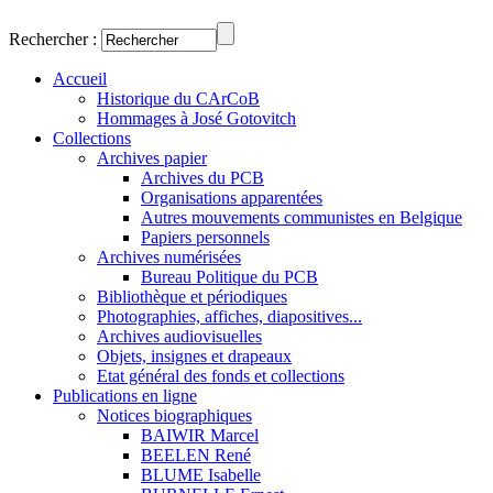
Rechercher :
Accueil
Historique du CArCoB
Hommages à José Gotovitch
Collections
Archives papier
Archives du PCB
Organisations apparentées
Autres mouvements communistes en Belgique
Papiers personnels
Archives numérisées
Bureau Politique du PCB
Bibliothèque et périodiques
Photographies, affiches, diapositives...
Archives audiovisuelles
Objets, insignes et drapeaux
Etat général des fonds et collections
Publications en ligne
Notices biographiques
BAIWIR Marcel
BEELEN René
BLUME Isabelle