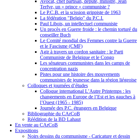
Avocat, chef partisan, député, ministre, Jean
Terfve, un « prince » communiste ?
Le P.C.B. et la scission grippiste de 1963
La fédération "Belgio" du P.C.I.
Paul Libois, un intellectuel communiste
Un procès en Guerre froide : le chemin torturé du
conseiller Buch
Le Comité mondial des Femmes contre la Guerre
et le Fascisme (CMF)
Agir à travers un cordon sanitaire : le Parti
Communiste de Belgique et le Congo
Les sénateurs communistes dans les camps de
concentration nazis
Pistes pour une histoire des mouvements
communistes de jeunesse dans la région liégeoise
Colloques et journées d’études
Colloque international L’Autre Printemps : les
changements en Europe de l’Est et les gauches à
l’Ouest (1965 - 1985)
Journée des P.C. étrangers en Belgique
Bibliographie du CArCoB
Réédition de la BD Lahaut
En vente au CArCoB
Expositions
Noirs dessins du communisme - Caricature et dessin