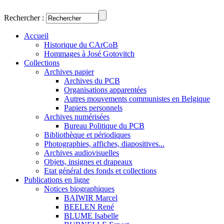
Rechercher :
Accueil
Historique du CArCoB
Hommages à José Gotovitch
Collections
Archives papier
Archives du PCB
Organisations apparentées
Autres mouvements communistes en Belgique
Papiers personnels
Archives numérisées
Bureau Politique du PCB
Bibliothèque et périodiques
Photographies, affiches, diapositives...
Archives audiovisuelles
Objets, insignes et drapeaux
Etat général des fonds et collections
Publications en ligne
Notices biographiques
BAIWIR Marcel
BEELEN René
BLUME Isabelle