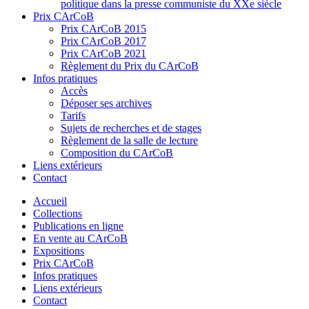
politique dans la presse communiste du XXe siècle
Prix CArCoB
Prix CArCoB 2015
Prix CArCoB 2017
Prix CArCoB 2021
Règlement du Prix du CArCoB
Infos pratiques
Accès
Déposer ses archives
Tarifs
Sujets de recherches et de stages
Règlement de la salle de lecture
Composition du CArCoB
Liens extérieurs
Contact
Accueil
Collections
Publications en ligne
En vente au CArCoB
Expositions
Prix CArCoB
Infos pratiques
Liens extérieurs
Contact