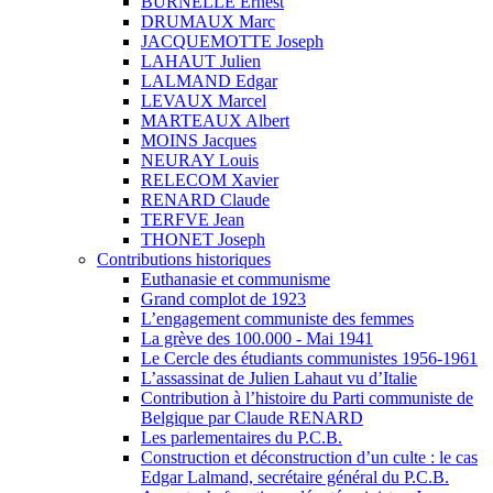
BURNELLE Ernest
DRUMAUX Marc
JACQUEMOTTE Joseph
LAHAUT Julien
LALMAND Edgar
LEVAUX Marcel
MARTEAUX Albert
MOINS Jacques
NEURAY Louis
RELECOM Xavier
RENARD Claude
TERFVE Jean
THONET Joseph
Contributions historiques
Euthanasie et communisme
Grand complot de 1923
L’engagement communiste des femmes
La grève des 100.000 - Mai 1941
Le Cercle des étudiants communistes 1956-1961
L’assassinat de Julien Lahaut vu d’Italie
Contribution à l’histoire du Parti communiste de
Belgique par Claude RENARD
Les parlementaires du P.C.B.
Construction et déconstruction d’un culte : le cas
Edgar Lalmand, secrétaire général du P.C.B.