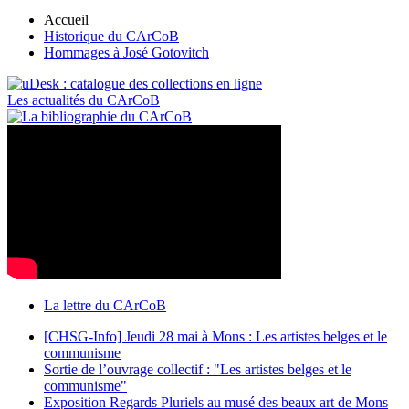
Accueil
Historique du CArCoB
Hommages à José Gotovitch
Les actualités du CArCoB
La lettre du CArCoB
[CHSG-Info] Jeudi 28 mai à Mons : Les artistes belges et le
communisme
Sortie de l’ouvrage collectif : "Les artistes belges et le
communisme"
Exposition Regards Pluriels au musé des beaux art de Mons