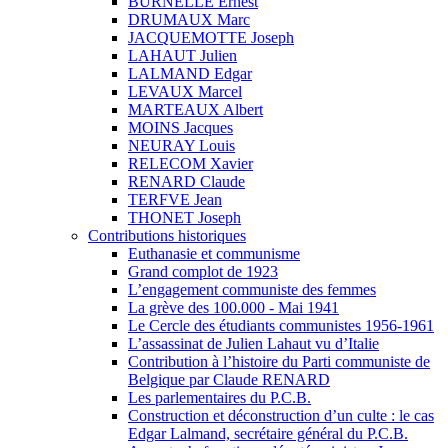
BURNELLE Ernest
DRUMAUX Marc
JACQUEMOTTE Joseph
LAHAUT Julien
LALMAND Edgar
LEVAUX Marcel
MARTEAUX Albert
MOINS Jacques
NEURAY Louis
RELECOM Xavier
RENARD Claude
TERFVE Jean
THONET Joseph
Contributions historiques
Euthanasie et communisme
Grand complot de 1923
L’engagement communiste des femmes
La grève des 100.000 - Mai 1941
Le Cercle des étudiants communistes 1956-1961
L’assassinat de Julien Lahaut vu d’Italie
Contribution à l’histoire du Parti communiste de
Belgique par Claude RENARD
Les parlementaires du P.C.B.
Construction et déconstruction d’un culte : le cas
Edgar Lalmand, secrétaire général du P.C.B.