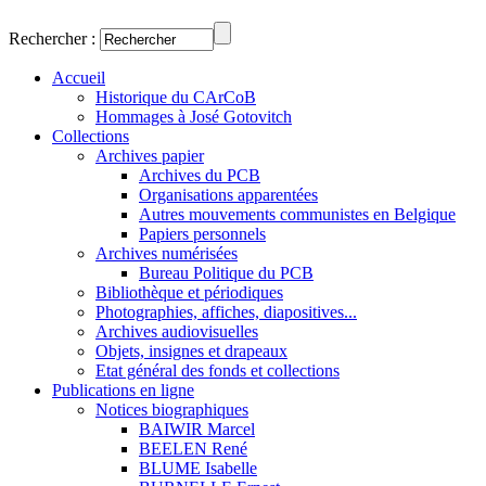
Rechercher :
Accueil
Historique du CArCoB
Hommages à José Gotovitch
Collections
Archives papier
Archives du PCB
Organisations apparentées
Autres mouvements communistes en Belgique
Papiers personnels
Archives numérisées
Bureau Politique du PCB
Bibliothèque et périodiques
Photographies, affiches, diapositives...
Archives audiovisuelles
Objets, insignes et drapeaux
Etat général des fonds et collections
Publications en ligne
Notices biographiques
BAIWIR Marcel
BEELEN René
BLUME Isabelle