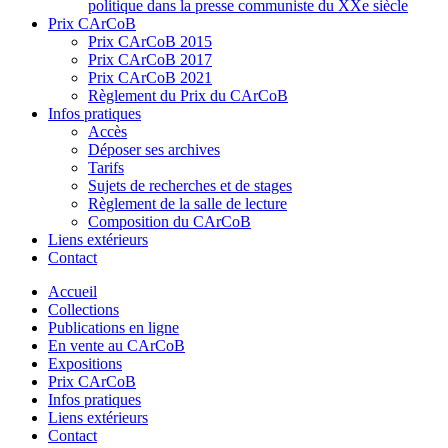
politique dans la presse communiste du XXe siècle
Prix CArCoB
Prix CArCoB 2015
Prix CArCoB 2017
Prix CArCoB 2021
Règlement du Prix du CArCoB
Infos pratiques
Accès
Déposer ses archives
Tarifs
Sujets de recherches et de stages
Règlement de la salle de lecture
Composition du CArCoB
Liens extérieurs
Contact
Accueil
Collections
Publications en ligne
En vente au CArCoB
Expositions
Prix CArCoB
Infos pratiques
Liens extérieurs
Contact