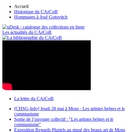
Accueil
Historique du CArCoB
Hommages à José Gotovitch
Les actualités du CArCoB
La lettre du CArCoB
[CHSG-Info] Jeudi 28 mai à Mons : Les artistes belges et le
communisme
Sortie de l’ouvrage collectif : "Les artistes belges et le
communisme"
Exposition Regards Pluriels au musé des beaux art de Mons