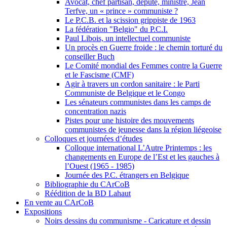
Avocat, chef partisan, député, ministre, Jean
Terfve, un « prince » communiste ?
Le P.C.B. et la scission grippiste de 1963
La fédération "Belgio" du P.C.I.
Paul Libois, un intellectuel communiste
Un procès en Guerre froide : le chemin torturé du
conseiller Buch
Le Comité mondial des Femmes contre la Guerre
et le Fascisme (CMF)
Agir à travers un cordon sanitaire : le Parti
Communiste de Belgique et le Congo
Les sénateurs communistes dans les camps de
concentration nazis
Pistes pour une histoire des mouvements
communistes de jeunesse dans la région liégeoise
Colloques et journées d’études
Colloque international L’Autre Printemps : les
changements en Europe de l’Est et les gauches à
l’Ouest (1965 - 1985)
Journée des P.C. étrangers en Belgique
Bibliographie du CArCoB
Réédition de la BD Lahaut
En vente au CArCoB
Expositions
Noirs dessins du communisme - Caricature et dessin