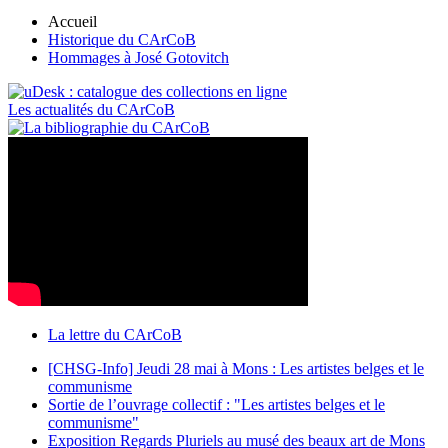
Accueil
Historique du CArCoB
Hommages à José Gotovitch
Les actualités du CArCoB
La lettre du CArCoB
[CHSG-Info] Jeudi 28 mai à Mons : Les artistes belges et le
communisme
Sortie de l’ouvrage collectif : "Les artistes belges et le
communisme"
Exposition Regards Pluriels au musé des beaux art de Mons