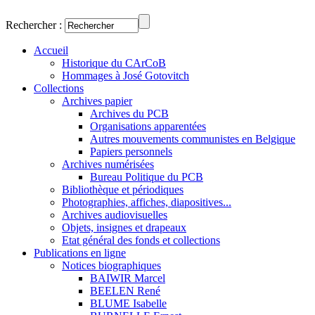
Rechercher :
Accueil
Historique du CArCoB
Hommages à José Gotovitch
Collections
Archives papier
Archives du PCB
Organisations apparentées
Autres mouvements communistes en Belgique
Papiers personnels
Archives numérisées
Bureau Politique du PCB
Bibliothèque et périodiques
Photographies, affiches, diapositives...
Archives audiovisuelles
Objets, insignes et drapeaux
Etat général des fonds et collections
Publications en ligne
Notices biographiques
BAIWIR Marcel
BEELEN René
BLUME Isabelle