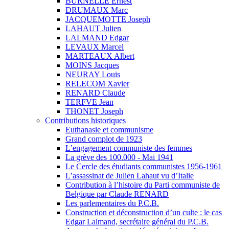
BURNELLE Ernest
DRUMAUX Marc
JACQUEMOTTE Joseph
LAHAUT Julien
LALMAND Edgar
LEVAUX Marcel
MARTEAUX Albert
MOINS Jacques
NEURAY Louis
RELECOM Xavier
RENARD Claude
TERFVE Jean
THONET Joseph
Contributions historiques
Euthanasie et communisme
Grand complot de 1923
L’engagement communiste des femmes
La grève des 100.000 - Mai 1941
Le Cercle des étudiants communistes 1956-1961
L’assassinat de Julien Lahaut vu d’Italie
Contribution à l’histoire du Parti communiste de
Belgique par Claude RENARD
Les parlementaires du P.C.B.
Construction et déconstruction d’un culte : le cas
Edgar Lalmand, secrétaire général du P.C.B.