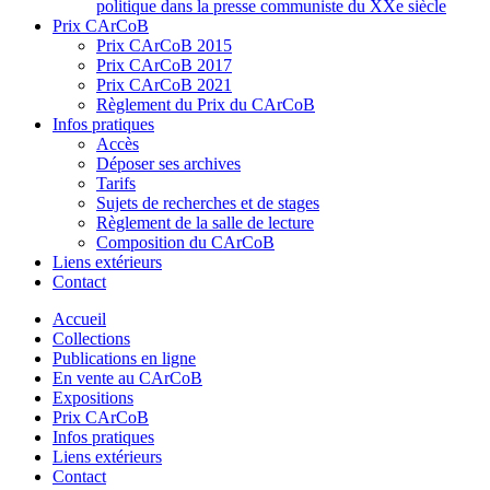
politique dans la presse communiste du XXe siècle
Prix CArCoB
Prix CArCoB 2015
Prix CArCoB 2017
Prix CArCoB 2021
Règlement du Prix du CArCoB
Infos pratiques
Accès
Déposer ses archives
Tarifs
Sujets de recherches et de stages
Règlement de la salle de lecture
Composition du CArCoB
Liens extérieurs
Contact
Accueil
Collections
Publications en ligne
En vente au CArCoB
Expositions
Prix CArCoB
Infos pratiques
Liens extérieurs
Contact