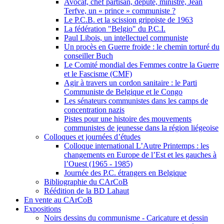
Avocat, chef partisan, député, ministre, Jean
Terfve, un « prince » communiste ?
Le P.C.B. et la scission grippiste de 1963
La fédération "Belgio" du P.C.I.
Paul Libois, un intellectuel communiste
Un procès en Guerre froide : le chemin torturé du
conseiller Buch
Le Comité mondial des Femmes contre la Guerre
et le Fascisme (CMF)
Agir à travers un cordon sanitaire : le Parti
Communiste de Belgique et le Congo
Les sénateurs communistes dans les camps de
concentration nazis
Pistes pour une histoire des mouvements
communistes de jeunesse dans la région liégeoise
Colloques et journées d’études
Colloque international L’Autre Printemps : les
changements en Europe de l’Est et les gauches à
l’Ouest (1965 - 1985)
Journée des P.C. étrangers en Belgique
Bibliographie du CArCoB
Réédition de la BD Lahaut
En vente au CArCoB
Expositions
Noirs dessins du communisme - Caricature et dessin