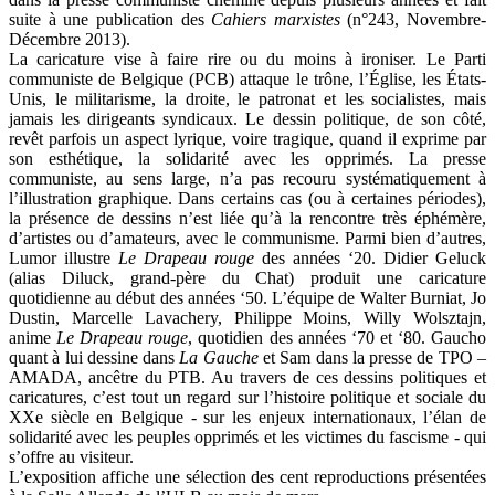
suite à une publication des
Cahiers marxistes
(n°243, Novembre-
Décembre 2013).
La caricature vise à faire rire ou du moins à ironiser. Le Parti
communiste de Belgique (PCB) attaque le trône, l’Église, les États-
Unis, le militarisme, la droite, le patronat et les socialistes, mais
jamais les dirigeants syndicaux. Le dessin politique, de son côté,
revêt parfois un aspect lyrique, voire tragique, quand il exprime par
son esthétique, la solidarité avec les opprimés. La presse
communiste, au sens large, n’a pas recouru systématiquement à
l’illustration graphique. Dans certains cas (ou à certaines périodes),
la présence de dessins n’est liée qu’à la rencontre très éphémère,
d’artistes ou d’amateurs, avec le communisme. Parmi bien d’autres,
Lumor illustre
Le Drapeau rouge
des années ‘20. Didier Geluck
(alias Diluck, grand-père du Chat) produit une caricature
quotidienne au début des années ‘50. L’équipe de Walter Burniat, Jo
Dustin, Marcelle Lavachery, Philippe Moins, Willy Wolsztajn,
anime
Le Drapeau rouge
, quotidien des années ‘70 et ‘80. Gaucho
quant à lui dessine dans
La Gauche
et Sam dans la presse de TPO –
AMADA, ancêtre du PTB. Au travers de ces dessins politiques et
caricatures, c’est tout un regard sur l’histoire politique et sociale du
XXe siècle en Belgique - sur les enjeux internationaux, l’élan de
solidarité avec les peuples opprimés et les victimes du fascisme - qui
s’offre au visiteur.
L’exposition affiche une sélection des cent reproductions présentées