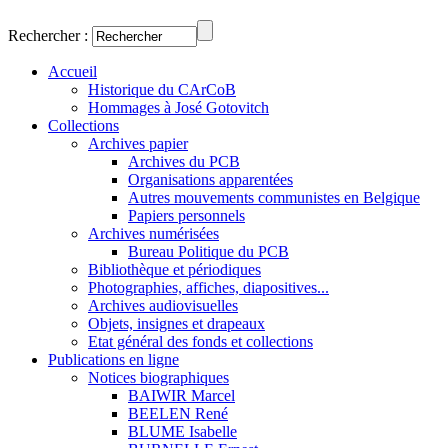
Rechercher :
Accueil
Historique du CArCoB
Hommages à José Gotovitch
Collections
Archives papier
Archives du PCB
Organisations apparentées
Autres mouvements communistes en Belgique
Papiers personnels
Archives numérisées
Bureau Politique du PCB
Bibliothèque et périodiques
Photographies, affiches, diapositives...
Archives audiovisuelles
Objets, insignes et drapeaux
Etat général des fonds et collections
Publications en ligne
Notices biographiques
BAIWIR Marcel
BEELEN René
BLUME Isabelle