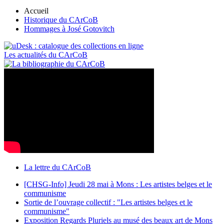
Accueil
Historique du CArCoB
Hommages à José Gotovitch
Les actualités du CArCoB
La lettre du CArCoB
[CHSG-Info] Jeudi 28 mai à Mons : Les artistes belges et le
communisme
Sortie de l’ouvrage collectif : "Les artistes belges et le
communisme"
Exposition Regards Pluriels au musé des beaux art de Mons