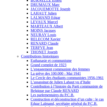
BURNELLE Ernest
DRUMAUX Marc
JACQUEMOTTE Joseph
LAHAUT Julien
LALMAND Edgar
LEVAUX Marcel
MARTEAUX Albert
MOINS Jacques
NEURAY Louis
RELECOM Xavier
RENARD Claude
TERFVE Jean
THONET Joseph
Contributions historiques
Euthanasie et communisme
Grand complot de 1923
L’engagement communiste des femmes
La grève des 100.000 - Mai 1941
Le Cercle des étudiants communistes 1956-1961
L’assassinat de Julien Lahaut vu d’Italie
Contribution à l’histoire du Parti communiste de
Belgique par Claude RENARD
Les parlementaires du P.C.B.
Construction et déconstruction d’un culte : le cas
Edgar Lalmand, secrétaire général du P.C.B.