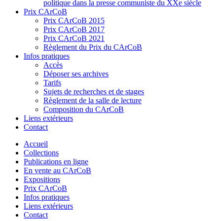
politique dans la presse communiste du XXe siècle
Prix CArCoB
Prix CArCoB 2015
Prix CArCoB 2017
Prix CArCoB 2021
Règlement du Prix du CArCoB
Infos pratiques
Accès
Déposer ses archives
Tarifs
Sujets de recherches et de stages
Règlement de la salle de lecture
Composition du CArCoB
Liens extérieurs
Contact
Accueil
Collections
Publications en ligne
En vente au CArCoB
Expositions
Prix CArCoB
Infos pratiques
Liens extérieurs
Contact