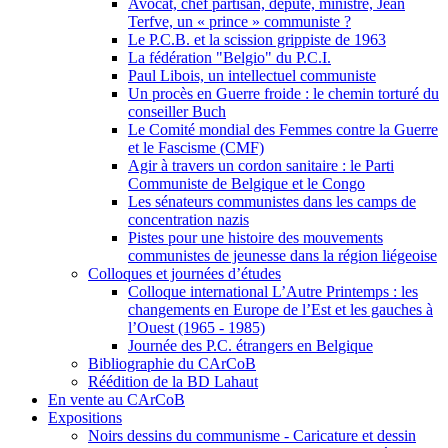
Avocat, chef partisan, député, ministre, Jean
Terfve, un « prince » communiste ?
Le P.C.B. et la scission grippiste de 1963
La fédération "Belgio" du P.C.I.
Paul Libois, un intellectuel communiste
Un procès en Guerre froide : le chemin torturé du
conseiller Buch
Le Comité mondial des Femmes contre la Guerre
et le Fascisme (CMF)
Agir à travers un cordon sanitaire : le Parti
Communiste de Belgique et le Congo
Les sénateurs communistes dans les camps de
concentration nazis
Pistes pour une histoire des mouvements
communistes de jeunesse dans la région liégeoise
Colloques et journées d’études
Colloque international L’Autre Printemps : les
changements en Europe de l’Est et les gauches à
l’Ouest (1965 - 1985)
Journée des P.C. étrangers en Belgique
Bibliographie du CArCoB
Réédition de la BD Lahaut
En vente au CArCoB
Expositions
Noirs dessins du communisme - Caricature et dessin