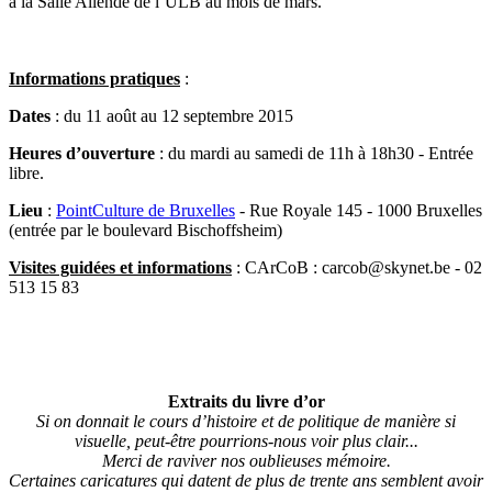
à la Salle Allende de l’ULB au mois de mars.
Informations pratiques
:
Dates
: du 11 août au 12 septembre 2015
Heures d’ouverture
: du mardi au samedi de 11h à 18h30 - Entrée
libre.
Lieu
:
PointCulture de Bruxelles
- Rue Royale 145 - 1000 Bruxelles
(entrée par le boulevard Bischoffsheim)
Visites guidées et informations
: CArCoB : carcob@skynet.be - 02
513 15 83
Extraits du livre d’or
Si on donnait le cours d’histoire et de politique de manière si
visuelle, peut-être pourrions-nous voir plus clair...
Merci de raviver nos oublieuses mémoire.
Certaines caricatures qui datent de plus de trente ans semblent avoir