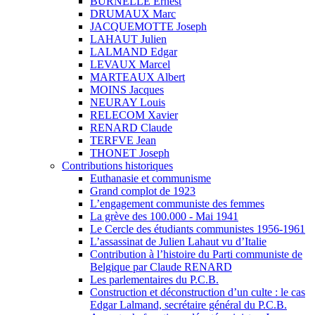
BURNELLE Ernest
DRUMAUX Marc
JACQUEMOTTE Joseph
LAHAUT Julien
LALMAND Edgar
LEVAUX Marcel
MARTEAUX Albert
MOINS Jacques
NEURAY Louis
RELECOM Xavier
RENARD Claude
TERFVE Jean
THONET Joseph
Contributions historiques
Euthanasie et communisme
Grand complot de 1923
L’engagement communiste des femmes
La grève des 100.000 - Mai 1941
Le Cercle des étudiants communistes 1956-1961
L’assassinat de Julien Lahaut vu d’Italie
Contribution à l’histoire du Parti communiste de
Belgique par Claude RENARD
Les parlementaires du P.C.B.
Construction et déconstruction d’un culte : le cas
Edgar Lalmand, secrétaire général du P.C.B.