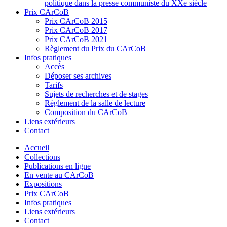
politique dans la presse communiste du XXe siècle
Prix CArCoB
Prix CArCoB 2015
Prix CArCoB 2017
Prix CArCoB 2021
Règlement du Prix du CArCoB
Infos pratiques
Accès
Déposer ses archives
Tarifs
Sujets de recherches et de stages
Règlement de la salle de lecture
Composition du CArCoB
Liens extérieurs
Contact
Accueil
Collections
Publications en ligne
En vente au CArCoB
Expositions
Prix CArCoB
Infos pratiques
Liens extérieurs
Contact