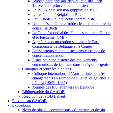
Avocat, chef partisan, député, ministre, Jean
Terfve, un « prince » communiste ?
Le P.C.B. et la scission grippiste de 1963
La fédération "Belgio" du P.C.I.
Paul Libois, un intellectuel communiste
Un procès en Guerre froide : le chemin torturé du
conseiller Buch
Le Comité mondial des Femmes contre la Guerre
et le Fascisme (CMF)
Agir à travers un cordon sanitaire : le Parti
Communiste de Belgique et le Congo
Les sénateurs communistes dans les camps de
concentration nazis
Pistes pour une histoire des mouvements
communistes de jeunesse dans la région liégeoise
Colloques et journées d’études
Colloque international L’Autre Printemps : les
changements en Europe de l’Est et les gauches à
l’Ouest (1965 - 1985)
Journée des P.C. étrangers en Belgique
Bibliographie du CArCoB
Réédition de la BD Lahaut
En vente au CArCoB
Expositions
Noirs dessins du communisme - Caricature et dessin