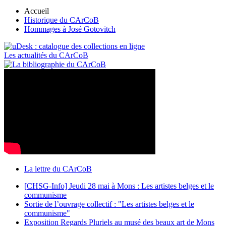
Accueil
Historique du CArCoB
Hommages à José Gotovitch
Les actualités du CArCoB
La lettre du CArCoB
[CHSG-Info] Jeudi 28 mai à Mons : Les artistes belges et le
communisme
Sortie de l’ouvrage collectif : "Les artistes belges et le
communisme"
Exposition Regards Pluriels au musé des beaux art de Mons