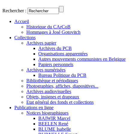
Rechercher :
Accueil
Historique du CArCoB
Hommages à José Gotovitch
Collections
Archives papier
Archives du PCB
Organisations apparentées
Autres mouvements communistes en Belgique
Papiers personnels
Archives numérisées
Bureau Politique du PCB
Bibliothèque et périodiques
Photographies, affiches, diapositives...
Archives audiovisuelles
Objets, insignes et drapeaux
Etat général des fonds et collections
Publications en ligne
Notices biographiques
BAIWIR Marcel
BEELEN René
BLUME Isabelle