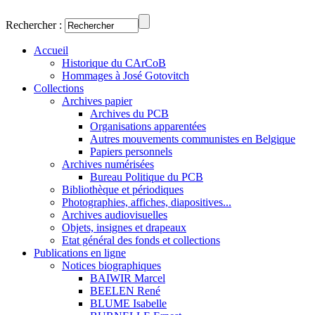
Rechercher :
Accueil
Historique du CArCoB
Hommages à José Gotovitch
Collections
Archives papier
Archives du PCB
Organisations apparentées
Autres mouvements communistes en Belgique
Papiers personnels
Archives numérisées
Bureau Politique du PCB
Bibliothèque et périodiques
Photographies, affiches, diapositives...
Archives audiovisuelles
Objets, insignes et drapeaux
Etat général des fonds et collections
Publications en ligne
Notices biographiques
BAIWIR Marcel
BEELEN René
BLUME Isabelle