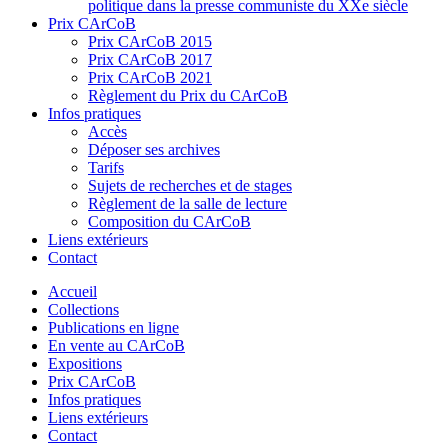
politique dans la presse communiste du XXe siècle
Prix CArCoB
Prix CArCoB 2015
Prix CArCoB 2017
Prix CArCoB 2021
Règlement du Prix du CArCoB
Infos pratiques
Accès
Déposer ses archives
Tarifs
Sujets de recherches et de stages
Règlement de la salle de lecture
Composition du CArCoB
Liens extérieurs
Contact
Accueil
Collections
Publications en ligne
En vente au CArCoB
Expositions
Prix CArCoB
Infos pratiques
Liens extérieurs
Contact