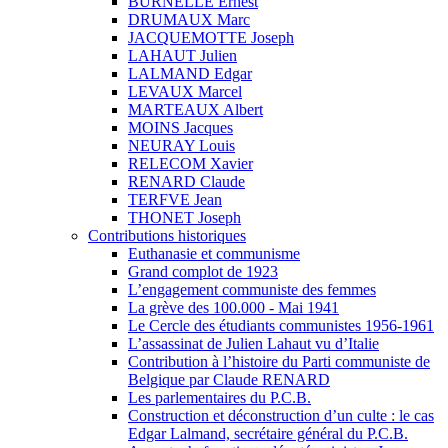
BURNELLE Ernest
DRUMAUX Marc
JACQUEMOTTE Joseph
LAHAUT Julien
LALMAND Edgar
LEVAUX Marcel
MARTEAUX Albert
MOINS Jacques
NEURAY Louis
RELECOM Xavier
RENARD Claude
TERFVE Jean
THONET Joseph
Contributions historiques
Euthanasie et communisme
Grand complot de 1923
L’engagement communiste des femmes
La grève des 100.000 - Mai 1941
Le Cercle des étudiants communistes 1956-1961
L’assassinat de Julien Lahaut vu d’Italie
Contribution à l’histoire du Parti communiste de
Belgique par Claude RENARD
Les parlementaires du P.C.B.
Construction et déconstruction d’un culte : le cas
Edgar Lalmand, secrétaire général du P.C.B.