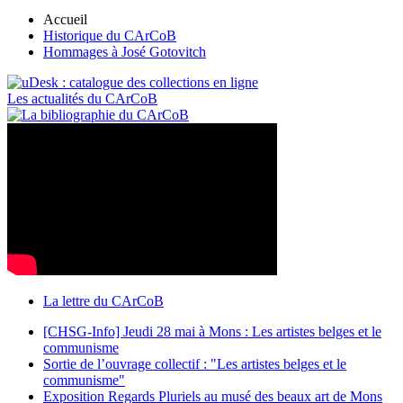
Accueil
Historique du CArCoB
Hommages à José Gotovitch
Les actualités du CArCoB
La lettre du CArCoB
[CHSG-Info] Jeudi 28 mai à Mons : Les artistes belges et le
communisme
Sortie de l’ouvrage collectif : "Les artistes belges et le
communisme"
Exposition Regards Pluriels au musé des beaux art de Mons