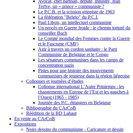
Avocat, chef partisan, député, ministre, Jean
Terfve, un « prince » communiste ?
Le P.C.B. et la scission grippiste de 1963
La fédération "Belgio" du P.C.I.
Paul Libois, un intellectuel communiste
Un procès en Guerre froide : le chemin torturé du
conseiller Buch
Le Comité mondial des Femmes contre la Guerre
et le Fascisme (CMF)
Agir à travers un cordon sanitaire : le Parti
Communiste de Belgique et le Congo
Les sénateurs communistes dans les camps de
concentration nazis
Pistes pour une histoire des mouvements
communistes de jeunesse dans la région liégeoise
Colloques et journées d’études
Colloque international L’Autre Printemps : les
changements en Europe de l’Est et les gauches à
l’Ouest (1965 - 1985)
Journée des P.C. étrangers en Belgique
Bibliographie du CArCoB
Réédition de la BD Lahaut
En vente au CArCoB
Expositions
Noirs dessins du communisme - Caricature et dessin