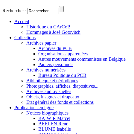
Rechercher :
Accueil
Historique du CArCoB
Hommages à José Gotovitch
Collections
Archives papier
Archives du PCB
Organisations apparentées
Autres mouvements communistes en Belgique
Papiers personnels
Archives numérisées
Bureau Politique du PCB
Bibliothèque et périodiques
Photographies, affiches, diapositives...
Archives audiovisuelles
Objets, insignes et drapeaux
Etat général des fonds et collections
Publications en ligne
Notices biographiques
BAIWIR Marcel
BEELEN René
BLUME Isabelle