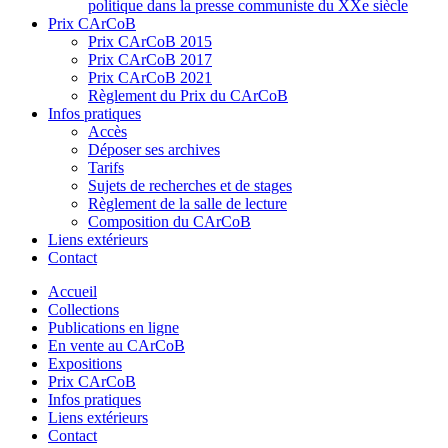
politique dans la presse communiste du XXe siècle
Prix CArCoB
Prix CArCoB 2015
Prix CArCoB 2017
Prix CArCoB 2021
Règlement du Prix du CArCoB
Infos pratiques
Accès
Déposer ses archives
Tarifs
Sujets de recherches et de stages
Règlement de la salle de lecture
Composition du CArCoB
Liens extérieurs
Contact
Accueil
Collections
Publications en ligne
En vente au CArCoB
Expositions
Prix CArCoB
Infos pratiques
Liens extérieurs
Contact