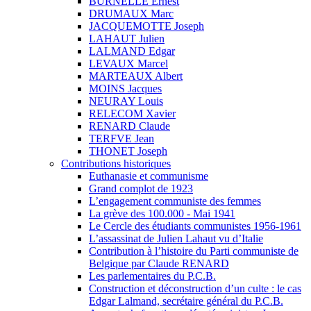
BURNELLE Ernest
DRUMAUX Marc
JACQUEMOTTE Joseph
LAHAUT Julien
LALMAND Edgar
LEVAUX Marcel
MARTEAUX Albert
MOINS Jacques
NEURAY Louis
RELECOM Xavier
RENARD Claude
TERFVE Jean
THONET Joseph
Contributions historiques
Euthanasie et communisme
Grand complot de 1923
L’engagement communiste des femmes
La grève des 100.000 - Mai 1941
Le Cercle des étudiants communistes 1956-1961
L’assassinat de Julien Lahaut vu d’Italie
Contribution à l’histoire du Parti communiste de
Belgique par Claude RENARD
Les parlementaires du P.C.B.
Construction et déconstruction d’un culte : le cas
Edgar Lalmand, secrétaire général du P.C.B.