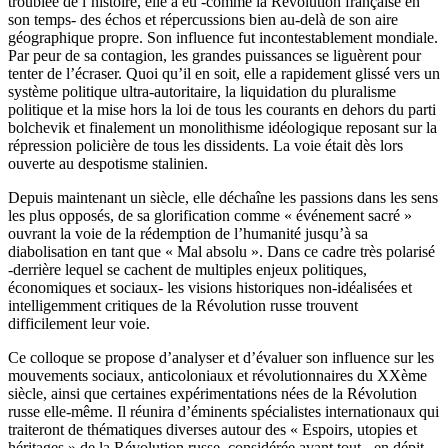
troublée de l’histoire, elle a eu -comme la Révolution française en
son temps- des échos et répercussions bien au-delà de son aire
géographique propre. Son influence fut incontestablement mondiale.
Par peur de sa contagion, les grandes puissances se liguèrent pour
tenter de l’écraser. Quoi qu’il en soit, elle a rapidement glissé vers un
système politique ultra-autoritaire, la liquidation du pluralisme
politique et la mise hors la loi de tous les courants en dehors du parti
bolchevik et finalement un monolithisme idéologique reposant sur la
répression policière de tous les dissidents. La voie était dès lors
ouverte au despotisme stalinien.
Depuis maintenant un siècle, elle déchaîne les passions dans les sens
les plus opposés, de sa glorification comme « événement sacré »
ouvrant la voie de la rédemption de l’humanité jusqu’à sa
diabolisation en tant que « Mal absolu ». Dans ce cadre très polarisé
-derrière lequel se cachent de multiples enjeux politiques,
économiques et sociaux- les visions historiques non-idéalisées et
intelligemment critiques de la Révolution russe trouvent
difficilement leur voie.
Ce colloque se propose d’analyser et d’évaluer son influence sur les
mouvements sociaux, anticoloniaux et révolutionnaires du XXème
siècle, ainsi que certaines expérimentations nées de la Révolution
russe elle-même. Il réunira d’éminents spécialistes internationaux qui
traiteront de thématiques diverses autour des « Espoirs, utopies et
héritages » de la Révolution russe, considérée avant tout - en dépit