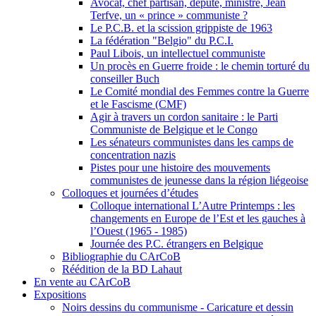
Avocat, chef partisan, député, ministre, Jean
Terfve, un « prince » communiste ?
Le P.C.B. et la scission grippiste de 1963
La fédération "Belgio" du P.C.I.
Paul Libois, un intellectuel communiste
Un procès en Guerre froide : le chemin torturé du
conseiller Buch
Le Comité mondial des Femmes contre la Guerre
et le Fascisme (CMF)
Agir à travers un cordon sanitaire : le Parti
Communiste de Belgique et le Congo
Les sénateurs communistes dans les camps de
concentration nazis
Pistes pour une histoire des mouvements
communistes de jeunesse dans la région liégeoise
Colloques et journées d’études
Colloque international L’Autre Printemps : les
changements en Europe de l’Est et les gauches à
l’Ouest (1965 - 1985)
Journée des P.C. étrangers en Belgique
Bibliographie du CArCoB
Réédition de la BD Lahaut
En vente au CArCoB
Expositions
Noirs dessins du communisme - Caricature et dessin