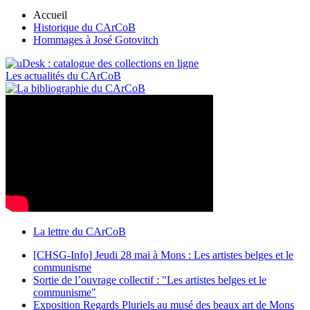
Accueil
Historique du CArCoB
Hommages à José Gotovitch
Les actualités du CArCoB
La lettre du CArCoB
[CHSG-Info] Jeudi 28 mai à Mons : Les artistes belges et le
communisme
Sortie de l’ouvrage collectif : "Les artistes belges et le
communisme"
Exposition Regards Pluriels au musé des beaux art de Mons