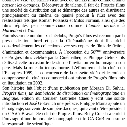
passent les cigognes
. Découvreur de talents, il fait de Progrès films
une société de distribution qui se démarque des autres en distribuant
principalement du cinéma de qualité produit à l’Est avec des
réalisateurs tels que Roman Polanski et Milos Forman, ainsi que des
films réputés peu commerciaux comme
L’année dernière à
Marienbad
et
Yol
.
Fournisseur de nombreux cinéclubs, Progrès films est reconnu par la
presse de tout bord et par la Cinémathèque dont il enrichit
considérablement les collections avec ses copies de films de fiction,
ème
d’animation et documentaires. À l’occasion du 50
anniversaire
de Progrès films célébré par la Cinémathèque, Philippe Geluck fils
réalise à cette occasion le dessin de l’invitation en hommage à son
père. Mais la roue du temps tourne. L’effondrement du cinéma à
l’Est après 1989, la concurrence de la cassette vidéo et le rouleau
compresseur du cinéma commercial ont raison de Progrès films mis
en liquidation en 2002.
Son histoire fait l’objet d’une publication par Morgan Di Salvia,
Progrès films, un demi-siècle de distribution cinématographique en
Belgique
, édition du Cerisier. Gabrielle Claes y écrit une solide
introduction et José Gotovitch une préface. Philippe Moins ajoute un
témoignage, souvenir de son père Jacques, qui avant d’être président
du CArCoB avait été celui de Progrès films. Betty Coletta a enrichi
l’ouvrage d’une importante iconographie et le CArCoB en assume
la responsabilité scientifique.