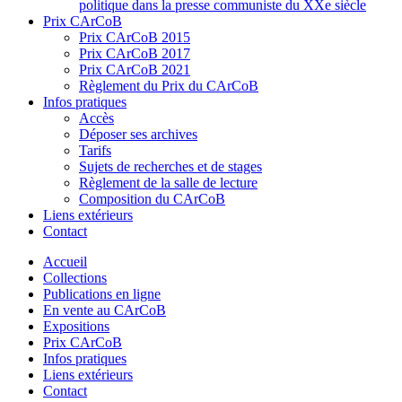
politique dans la presse communiste du XXe siècle
Prix CArCoB
Prix CArCoB 2015
Prix CArCoB 2017
Prix CArCoB 2021
Règlement du Prix du CArCoB
Infos pratiques
Accès
Déposer ses archives
Tarifs
Sujets de recherches et de stages
Règlement de la salle de lecture
Composition du CArCoB
Liens extérieurs
Contact
Accueil
Collections
Publications en ligne
En vente au CArCoB
Expositions
Prix CArCoB
Infos pratiques
Liens extérieurs
Contact