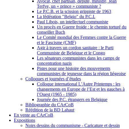
Avocat, chef partisan, député, ministre, Jean
Terfve, un « prince » communiste ?
Le P.C.B. et la scission grippiste de 1963
La fédération "Belgio" du P.C.I.
Paul Libois, un intellectuel communiste
Un procès en Guerre froide : le chemin torturé du
conseiller Buch
Le Comité mondial des Femmes contre la Guerre
et le Fascisme (CMF)
Agir à travers un cordon sanitaire : le Parti
Communiste de Belgique et le Congo
Les sénateurs communistes dans les camps de
concentration nazis
Pistes pour une histoire des mouvements
communistes de jeunesse dans la région liégeoise
Colloques et journées d’études
Colloque international L’Autre Printemps : les
changements en Europe de l’Est et les gauches à
l’Ouest (1965 - 1985)
Journée des P.C. étrangers en Belgique
Bibliographie du CArCoB
Réédition de la BD Lahaut
En vente au CArCoB
Expositions
Noirs dessins du communisme - Caricature et dessin