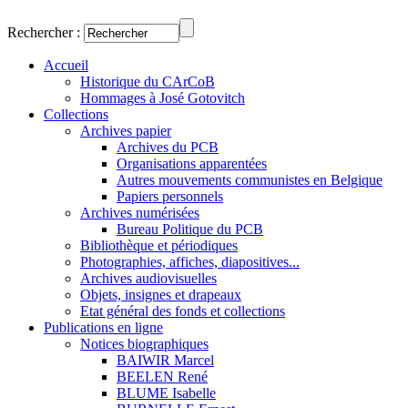
Rechercher :
Accueil
Historique du CArCoB
Hommages à José Gotovitch
Collections
Archives papier
Archives du PCB
Organisations apparentées
Autres mouvements communistes en Belgique
Papiers personnels
Archives numérisées
Bureau Politique du PCB
Bibliothèque et périodiques
Photographies, affiches, diapositives...
Archives audiovisuelles
Objets, insignes et drapeaux
Etat général des fonds et collections
Publications en ligne
Notices biographiques
BAIWIR Marcel
BEELEN René
BLUME Isabelle