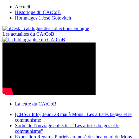
Accueil
Historique du CArCoB
Hommages à José Gotovitch
Les actualités du CArCoB
La lettre du CArCoB
[CHSG-Info] Jeudi 28 mai à Mons : Les artistes belges et le
communisme
Sortie de l’ouvrage collectif : "Les artistes belges et le
communisme"
Exposition Regards Pluriels au musé des beaux art de Mons