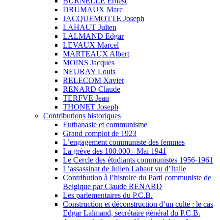
BURNELLE Ernest
DRUMAUX Marc
JACQUEMOTTE Joseph
LAHAUT Julien
LALMAND Edgar
LEVAUX Marcel
MARTEAUX Albert
MOINS Jacques
NEURAY Louis
RELECOM Xavier
RENARD Claude
TERFVE Jean
THONET Joseph
Contributions historiques
Euthanasie et communisme
Grand complot de 1923
L’engagement communiste des femmes
La grève des 100.000 - Mai 1941
Le Cercle des étudiants communistes 1956-1961
L’assassinat de Julien Lahaut vu d’Italie
Contribution à l’histoire du Parti communiste de
Belgique par Claude RENARD
Les parlementaires du P.C.B.
Construction et déconstruction d’un culte : le cas
Edgar Lalmand, secrétaire général du P.C.B.