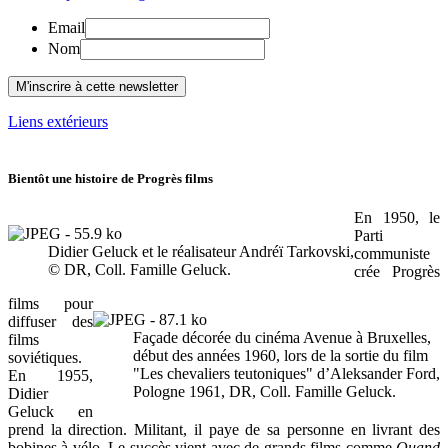
Email
Nom
Liens extérieurs
Bientôt une histoire de Progrès films
En 1950, le
Parti
Didier Geluck et le réalisateur Andréï Tarkovski,
communiste
© DR, Coll. Famille Geluck.
crée Progrès
films pour
diffuser des
Façade décorée du cinéma Avenue à Bruxelles,
films
début des années 1960, lors de la sortie du film
soviétiques.
"Les chevaliers teutoniques" d’Aleksander Ford,
En 1955,
Pologne 1961, DR, Coll. Famille Geluck.
Didier
Geluck en
prend la direction. Militant, il paye de sa personne en livrant des
bobines à vélo. Le succès vient avec de grands films comme
Quand