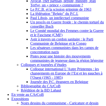
Avocat, chef partisan, député, ministre, Jean
Terfve, un « prince » communiste ?
Le P.C.B. et la scission grippiste de 1963
La fédération "Belgio" du P.C.I.
Paul Libois, un intellectuel communiste
Un procès en Guerre froide : le chemin torturé du
conseiller Buch
Le Comité mondial des Femmes contre la Guerre
et le Fascisme (CMF)
Agir à travers un cordon sanitaire : le Parti
Communiste de Belgique et le Congo
Les sénateurs communistes dans les camps de
concentration nazis
Pistes pour une histoire des mouvements
communistes de jeunesse dans la région liégeoise
Colloques et journées d’études
Colloque international L’Autre Printemps : les
changements en Europe de l’Est et les gauches à
l’Ouest (1965 - 1985)
Journée des P.C. étrangers en Belgique
Bibliographie du CArCoB
Réédition de la BD Lahaut
En vente au CArCoB
Expositions
Noirs dessins du communisme - Caricature et dessin