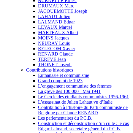
BURNELLE Ernest
DRUMAUX Marc
JACQUEMOTTE Joseph
LAHAUT Julien
LALMAND Edgar
LEVAUX Marcel
MARTEAUX Albert
MOINS Jacques
NEURAY Louis
RELECOM Xavier
RENARD Claude
TERFVE Jean
THONET Joseph
Contributions historiques
Euthanasie et communisme
Grand complot de 1923
L’engagement communiste des femmes
La grève des 100.000 - Mai 1941
Le Cercle des étudiants communistes 1956-1961
L’assassinat de Julien Lahaut vu d’Italie
Contribution à l’histoire du Parti communiste de
Belgique par Claude RENARD
Les parlementaires du P.C.B.
Construction et déconstruction d’un culte : le cas
Edgar Lalmand, secrétaire général du P.C.B.