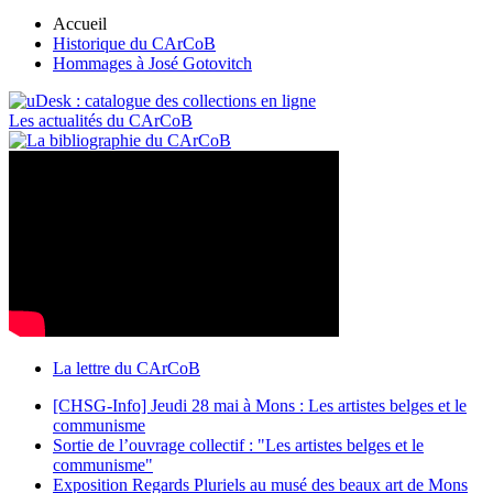
Accueil
Historique du CArCoB
Hommages à José Gotovitch
Les actualités du CArCoB
La lettre du CArCoB
[CHSG-Info] Jeudi 28 mai à Mons : Les artistes belges et le
communisme
Sortie de l’ouvrage collectif : "Les artistes belges et le
communisme"
Exposition Regards Pluriels au musé des beaux art de Mons