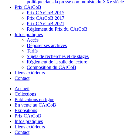
politique dans la presse communiste du XXe siècle
Prix CArCoB
Prix CArCoB 2015
Prix CArCoB 2017
Prix CArCoB 2021
Règlement du Prix du CArCoB
Infos pratiques
Accès
Déposer ses archives
Tarifs
Sujets de recherches et de stages
Règlement de la salle de lecture
Composition du CArCoB
Liens extérieurs
Contact
Accueil
Collections
Publications en ligne
En vente au CArCoB
Expositions
Prix CArCoB
Infos pratiques
Liens extérieurs
Contact