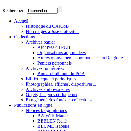
Rechercher :
Accueil
Historique du CArCoB
Hommages à José Gotovitch
Collections
Archives papier
Archives du PCB
Organisations apparentées
Autres mouvements communistes en Belgique
Papiers personnels
Archives numérisées
Bureau Politique du PCB
Bibliothèque et périodiques
Photographies, affiches, diapositives...
Archives audiovisuelles
Objets, insignes et drapeaux
Etat général des fonds et collections
Publications en ligne
Notices biographiques
BAIWIR Marcel
BEELEN René
BLUME Isabelle