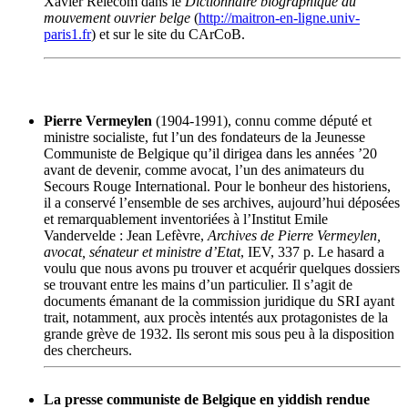
Xavier Relecom dans le
Dictionnaire biographique du
mouvement ouvrier belge
(
http://maitron-en-ligne.univ-
paris1.fr
) et sur le site du CArCoB.
Pierre Vermeylen
(1904-1991), connu comme député et
ministre socialiste, fut l’un des fondateurs de la Jeunesse
Communiste de Belgique qu’il dirigea dans les années ’20
avant de devenir, comme avocat, l’un des animateurs du
Secours Rouge International. Pour le bonheur des historiens,
il a conservé l’ensemble de ses archives, aujourd’hui déposées
et remarquablement inventoriées à l’Institut Emile
Vandervelde : Jean Lefèvre,
Archives de Pierre Vermeylen,
avocat, sénateur et ministre d’Etat
, IEV, 337 p. Le hasard a
voulu que nous avons pu trouver et acquérir quelques dossiers
se trouvant entre les mains d’un particulier. Il s’agit de
documents émanant de la commission juridique du SRI ayant
trait, notamment, aux procès intentés aux protagonistes de la
grande grève de 1932. Ils seront mis sous peu à la disposition
des chercheurs.
La presse communiste de Belgique en yiddish rendue