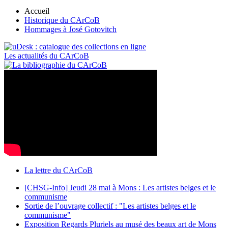
Accueil
Historique du CArCoB
Hommages à José Gotovitch
Les actualités du CArCoB
La lettre du CArCoB
[CHSG-Info] Jeudi 28 mai à Mons : Les artistes belges et le
communisme
Sortie de l’ouvrage collectif : "Les artistes belges et le
communisme"
Exposition Regards Pluriels au musé des beaux art de Mons