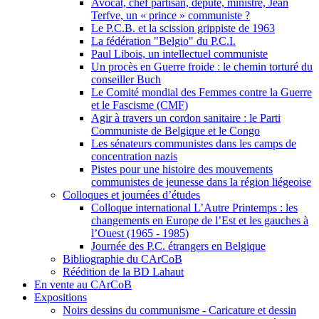
Avocat, chef partisan, député, ministre, Jean
Terfve, un « prince » communiste ?
Le P.C.B. et la scission grippiste de 1963
La fédération "Belgio" du P.C.I.
Paul Libois, un intellectuel communiste
Un procès en Guerre froide : le chemin torturé du
conseiller Buch
Le Comité mondial des Femmes contre la Guerre
et le Fascisme (CMF)
Agir à travers un cordon sanitaire : le Parti
Communiste de Belgique et le Congo
Les sénateurs communistes dans les camps de
concentration nazis
Pistes pour une histoire des mouvements
communistes de jeunesse dans la région liégeoise
Colloques et journées d’études
Colloque international L’Autre Printemps : les
changements en Europe de l’Est et les gauches à
l’Ouest (1965 - 1985)
Journée des P.C. étrangers en Belgique
Bibliographie du CArCoB
Réédition de la BD Lahaut
En vente au CArCoB
Expositions
Noirs dessins du communisme - Caricature et dessin