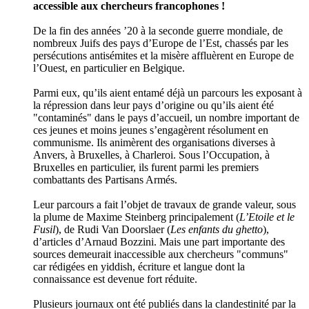
accessible aux chercheurs francophones !
De la fin des années ’20 à la seconde guerre mondiale, de
nombreux Juifs des pays d’Europe de l’Est, chassés par les
persécutions antisémites et la misère affluèrent en Europe de
l’Ouest, en particulier en Belgique.
Parmi eux, qu’ils aient entamé déjà un parcours les exposant à
la répression dans leur pays d’origine ou qu’ils aient été
"contaminés" dans le pays d’accueil, un nombre important de
ces jeunes et moins jeunes s’engagèrent résolument en
communisme. Ils animèrent des organisations diverses à
Anvers, à Bruxelles, à Charleroi. Sous l’Occupation, à
Bruxelles en particulier, ils furent parmi les premiers
combattants des Partisans Armés.
Leur parcours a fait l’objet de travaux de grande valeur, sous
la plume de Maxime Steinberg principalement (
L’Etoile et le
Fusil
), de Rudi Van Doorslaer (
Les enfants du ghetto
),
d’articles d’Arnaud Bozzini. Mais une part importante des
sources demeurait inaccessible aux chercheurs "communs"
car rédigées en yiddish, écriture et langue dont la
connaissance est devenue fort réduite.
Plusieurs journaux ont été publiés dans la clandestinité par la