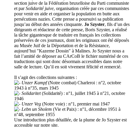
section juive de la Fédération bruxelloise du Parti communiste
et par
Solidarité juive
, organisation créée par ces communistes
pour venir en aide et organiser la population en butte aux
persécutions nazies. Cette presse a poursuivi sa publication
jusqu’au début des années cinquante.
Jo Szyster
, fils d’un des
dirigeants et rédacteur de cette presse, Boris Szyster, a réalisé
la tâche gigantesque de traduire en français les collections
préservées de ces journaux, dont les originaux ont été déposés
au Musée Juif de la Déportation et de la Résistance,
aujourd’hui "Kazerne Dossin" à Malines. Jo Szyster nous a
fait l’amitié de déposer au CArCoB le fichier numérisé de ces
traductions qui sont donc désormais accessibles dans notre
salle de lecture. Qu’il en soit vivement félicité et remercié.
Il s’agit des collections suivantes :
Unzer Kampf
(Notre combat) Charleroi : n°2, octobre
1943 à n°35, mars 1945
Solidaritet
(Solidarité) : n°1, juillet 1945 à n°21, octobre
1946
Unzer Veg
(Notre voie) : n°1, premier mai 1947
Lebn un Sholem
(Vie et Paix) : n°1, décembre 1951 à
n°48, septembre 1955
Une introduction plus détaillée, de la plume de Jo Szyster est
accessible sur notre site.