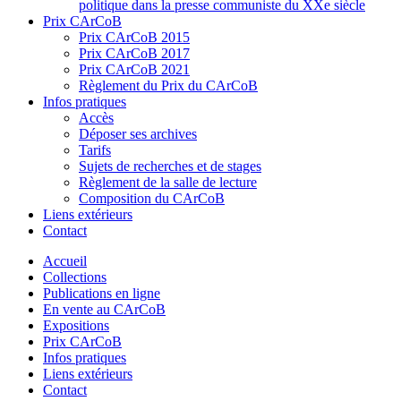
politique dans la presse communiste du XXe siècle
Prix CArCoB
Prix CArCoB 2015
Prix CArCoB 2017
Prix CArCoB 2021
Règlement du Prix du CArCoB
Infos pratiques
Accès
Déposer ses archives
Tarifs
Sujets de recherches et de stages
Règlement de la salle de lecture
Composition du CArCoB
Liens extérieurs
Contact
Accueil
Collections
Publications en ligne
En vente au CArCoB
Expositions
Prix CArCoB
Infos pratiques
Liens extérieurs
Contact