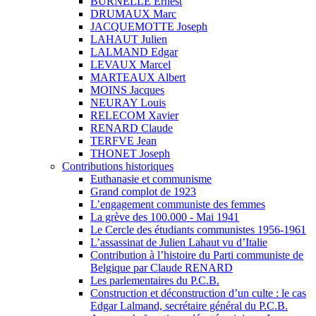
BURNELLE Ernest
DRUMAUX Marc
JACQUEMOTTE Joseph
LAHAUT Julien
LALMAND Edgar
LEVAUX Marcel
MARTEAUX Albert
MOINS Jacques
NEURAY Louis
RELECOM Xavier
RENARD Claude
TERFVE Jean
THONET Joseph
Contributions historiques
Euthanasie et communisme
Grand complot de 1923
L’engagement communiste des femmes
La grève des 100.000 - Mai 1941
Le Cercle des étudiants communistes 1956-1961
L’assassinat de Julien Lahaut vu d’Italie
Contribution à l’histoire du Parti communiste de
Belgique par Claude RENARD
Les parlementaires du P.C.B.
Construction et déconstruction d’un culte : le cas
Edgar Lalmand, secrétaire général du P.C.B.