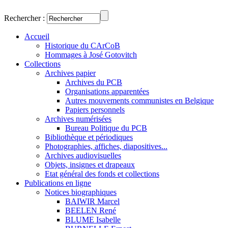
Rechercher :
Accueil
Historique du CArCoB
Hommages à José Gotovitch
Collections
Archives papier
Archives du PCB
Organisations apparentées
Autres mouvements communistes en Belgique
Papiers personnels
Archives numérisées
Bureau Politique du PCB
Bibliothèque et périodiques
Photographies, affiches, diapositives...
Archives audiovisuelles
Objets, insignes et drapeaux
Etat général des fonds et collections
Publications en ligne
Notices biographiques
BAIWIR Marcel
BEELEN René
BLUME Isabelle