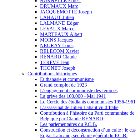
BURNELLE Ernest
DRUMAUX Marc
JACQUEMOTTE Joseph
LAHAUT Julien
LALMAND Edgar
LEVAUX Marcel
MARTEAUX Albert
MOINS Jacques
NEURAY Louis
RELECOM Xavier
RENARD Claude
TERFVE Jean
THONET Joseph
Contributions historiques
Euthanasie et communisme
Grand complot de 1923
L’engagement communiste des femmes
La grève des 100.000 - Mai 1941
Le Cercle des étudiants communistes 1956-1961
L’assassinat de Julien Lahaut vu d’Italie
Contribution à l’histoire du Parti communiste de
Belgique par Claude RENARD
Les parlementaires du P.C.B.
Construction et déconstruction d’un culte : le cas
Edgar Lalmand, secrétaire général du P.C.B.