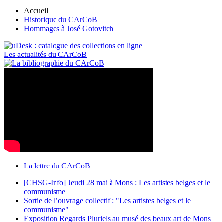
Accueil
Historique du CArCoB
Hommages à José Gotovitch
Les actualités du CArCoB
La lettre du CArCoB
[CHSG-Info] Jeudi 28 mai à Mons : Les artistes belges et le
communisme
Sortie de l’ouvrage collectif : "Les artistes belges et le
communisme"
Exposition Regards Pluriels au musé des beaux art de Mons