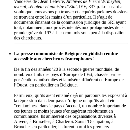
Vandervelde : Jean Lefèvre,
Archives de Pierre Vermeylen,
avocat, sénateur et ministre d’Etat
, IEV, 337 p. Le hasard a
voulu que nous avons pu trouver et acquérir quelques dossiers
se trouvant entre les mains d’un particulier. Il s’agit de
documents émanant de la commission juridique du SRI ayant
trait, notamment, aux procès intentés aux protagonistes de la
grande grève de 1932. Ils seront mis sous peu à la disposition
des chercheurs.
La presse communiste de Belgique en yiddish rendue
accessible aux chercheurs francophones !
De la fin des années ’20 à la seconde guerre mondiale, de
nombreux Juifs des pays d’Europe de l’Est, chassés par les
persécutions antisémites et la misère affluèrent en Europe de
l’Ouest, en particulier en Belgique.
Parmi eux, qu’ils aient entamé déjà un parcours les exposant à
la répression dans leur pays d’origine ou qu’ils aient été
"contaminés" dans le pays d’accueil, un nombre important de
ces jeunes et moins jeunes s’engagèrent résolument en
communisme. Ils animèrent des organisations diverses à
Anvers, à Bruxelles, à Charleroi. Sous l’Occupation, à
Bruxelles en particulier, ils furent parmi les premiers