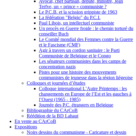
Avocat, chef partisan, député, ministre, Jean
Terfve, un « prince » communiste ?
Le P.C.B. et la scission grippiste de 1963
La fédération "Belgio" du P.C.I.
Paul Libois, un intellectuel communiste
Un procès en Guerre froide : le chemin torturé du
conseiller Buch
Le Comité mondial des Femmes contre la Guerre
et le Fascisme (CMF)
Agir à travers un cordon sanitaire : le Parti
Communiste de Belgique et le Congo
Les sénateurs communistes dans les camps de
concentration nazis
Pistes pour une histoire des mouvements
communistes de jeunesse dans la région liégeoise
Colloques et journées d’études
Colloque international L’Autre Printemps : les
changements en Europe de l’Est et les gauches à
l’Ouest (1965 - 1985)
Journée des P.C. étrangers en Belgique
Bibliographie du CArCoB
Réédition de la BD Lahaut
En vente au CArCoB
Expositions
Noirs dessins du communisme - Caricature et dessin