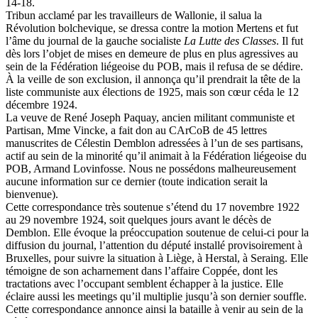
14-18.
Tribun acclamé par les travailleurs de Wallonie, il salua la
Révolution bolchevique, se dressa contre la motion Mertens et fut
l’âme du journal de la gauche socialiste
La Lutte des Classes
. Il fut
dès lors l’objet de mises en demeure de plus en plus agressives au
sein de la Fédération liégeoise du POB, mais il refusa de se dédire.
À la veille de son exclusion, il annonça qu’il prendrait la tête de la
liste communiste aux élections de 1925, mais son cœur céda le 12
décembre 1924.
La veuve de René Joseph Paquay, ancien militant communiste et
Partisan, Mme Vincke, a fait don au CArCoB de 45 lettres
manuscrites de Célestin Demblon adressées à l’un de ses partisans,
actif au sein de la minorité qu’il animait à la Fédération liégeoise du
POB, Armand Lovinfosse. Nous ne possédons malheureusement
aucune information sur ce dernier (toute indication serait la
bienvenue).
Cette correspondance très soutenue s’étend du 17 novembre 1922
au 29 novembre 1924, soit quelques jours avant le décès de
Demblon. Elle évoque la préoccupation soutenue de celui-ci pour la
diffusion du journal, l’attention du député installé provisoirement à
Bruxelles, pour suivre la situation à Liège, à Herstal, à Seraing. Elle
témoigne de son acharnement dans l’affaire Coppée, dont les
tractations avec l’occupant semblent échapper à la justice. Elle
éclaire aussi les meetings qu’il multiplie jusqu’à son dernier souffle.
Cette correspondance annonce ainsi la bataille à venir au sein de la