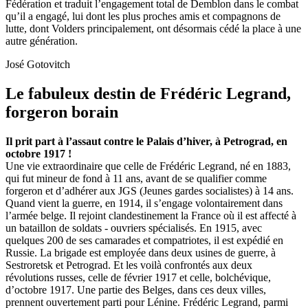
Fédération et traduit l’engagement total de Demblon dans le combat
qu’il a engagé, lui dont les plus proches amis et compagnons de
lutte, dont Volders principalement, ont désormais cédé la place à une
autre génération.
José Gotovitch
Le fabuleux destin de Frédéric Legrand,
forgeron borain
Il prit part à l’assaut contre le Palais d’hiver, à Petrograd, en
octobre 1917 !
Une vie extraordinaire que celle de Frédéric Legrand, né en 1883,
qui fut mineur de fond à 11 ans, avant de se qualifier comme
forgeron et d’adhérer aux JGS (Jeunes gardes socialistes) à 14 ans.
Quand vient la guerre, en 1914, il s’engage volontairement dans
l’armée belge. Il rejoint clandestinement la France où il est affecté à
un bataillon de soldats - ouvriers spécialisés. En 1915, avec
quelques 200 de ses camarades et compatriotes, il est expédié en
Russie. La brigade est employée dans deux usines de guerre, à
Sestroretsk et Petrograd. Et les voilà confrontés aux deux
révolutions russes, celle de février 1917 et celle, bolchévique,
d’octobre 1917. Une partie des Belges, dans ces deux villes,
prennent ouvertement parti pour Lénine. Frédéric Legrand, parmi