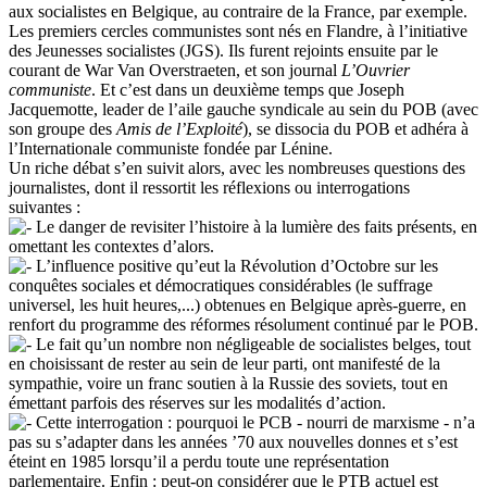
aux socialistes en Belgique, au contraire de la France, par exemple.
Les premiers cercles communistes sont nés en Flandre, à l’initiative
des Jeunesses socialistes (JGS). Ils furent rejoints ensuite par le
courant de War Van Overstraeten, et son journal
L’Ouvrier
communiste
. Et c’est dans un deuxième temps que Joseph
Jacquemotte, leader de l’aile gauche syndicale au sein du POB (avec
son groupe des
Amis de l’Exploité
), se dissocia du POB et adhéra à
l’Internationale communiste fondée par Lénine.
Un riche débat s’en suivit alors, avec les nombreuses questions des
journalistes, dont il ressortit les réflexions ou interrogations
suivantes :
Le danger de revisiter l’histoire à la lumière des faits présents, en
omettant les contextes d’alors.
L’influence positive qu’eut la Révolution d’Octobre sur les
conquêtes sociales et démocratiques considérables (le suffrage
universel, les huit heures,...) obtenues en Belgique après-guerre, en
renfort du programme des réformes résolument continué par le POB.
Le fait qu’un nombre non négligeable de socialistes belges, tout
en choisissant de rester au sein de leur parti, ont manifesté de la
sympathie, voire un franc soutien à la Russie des soviets, tout en
émettant parfois des réserves sur les modalités d’action.
Cette interrogation : pourquoi le PCB - nourri de marxisme - n’a
pas su s’adapter dans les années ’70 aux nouvelles donnes et s’est
éteint en 1985 lorsqu’il a perdu toute une représentation
parlementaire. Enfin : peut-on considérer que le PTB actuel est