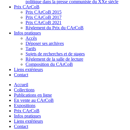
politique dans la presse communiste du XXe siècle
Prix CArCoB
Prix CArCoB 2015
Prix CArCoB 2017
Prix CArCoB 2021
Règlement du Prix du CArCoB
Infos pratiques
Accès
Déposer ses archives
Tarifs
Sujets de recherches et de stages
Règlement de la salle de lecture
Composition du CArCoB
Liens extérieurs
Contact
Accueil
Collections
Publications en ligne
En vente au CArCoB
Expositions
Prix CArCoB
Infos pratiques
Liens extérieurs
Contact