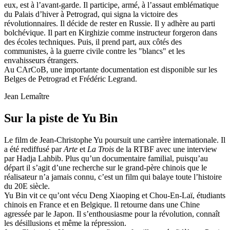
eux, est à l’avant-garde. Il participe, armé, à l’assaut emblématique
du Palais d’hiver à Petrograd, qui signa la victoire des
révolutionnaires. Il décide de rester en Russie. Il y adhère au parti
bolchévique. Il part en Kirghizie comme instructeur forgeron dans
des écoles techniques. Puis, il prend part, aux côtés des
communistes, à la guerre civile contre les "blancs" et les
envahisseurs étrangers.
Au CArCoB, une importante documentation est disponible sur les
Belges de Petrograd et Frédéric Legrand.
Jean Lemaître
Sur la piste de Yu Bin
Le film de Jean-Christophe Yu poursuit une carrière internationale. Il
a été rediffusé par
Arte
et
La Trois
de la RTBF avec une interview
par Hadja Lahbib. Plus qu’un documentaire familial, puisqu’au
départ il s’agit d’une recherche sur le grand-père chinois que le
réalisateur n’a jamais connu, c’est un film qui balaye toute l’histoire
du 20E siècle.
Yu Bin vit ce qu’ont vécu Deng Xiaoping et Chou-En-Laï, étudiants
chinois en France et en Belgique. Il retourne dans une Chine
agressée par le Japon. Il s’enthousiasme pour la révolution, connaît
les désillusions et même la répression.