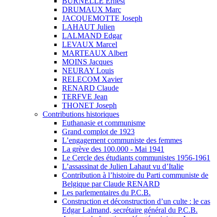
BURNELLE Ernest
DRUMAUX Marc
JACQUEMOTTE Joseph
LAHAUT Julien
LALMAND Edgar
LEVAUX Marcel
MARTEAUX Albert
MOINS Jacques
NEURAY Louis
RELECOM Xavier
RENARD Claude
TERFVE Jean
THONET Joseph
Contributions historiques
Euthanasie et communisme
Grand complot de 1923
L’engagement communiste des femmes
La grève des 100.000 - Mai 1941
Le Cercle des étudiants communistes 1956-1961
L’assassinat de Julien Lahaut vu d’Italie
Contribution à l’histoire du Parti communiste de
Belgique par Claude RENARD
Les parlementaires du P.C.B.
Construction et déconstruction d’un culte : le cas
Edgar Lalmand, secrétaire général du P.C.B.