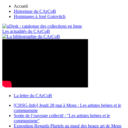
Accueil
Historique du CArCoB
Hommages à José Gotovitch
Les actualités du CArCoB
La lettre du CArCoB
[CHSG-Info] Jeudi 28 mai à Mons : Les artistes belges et le
communisme
Sortie de l’ouvrage collectif : "Les artistes belges et le
communisme"
Exposition Regards Pluriels au musé des beaux art de Mons