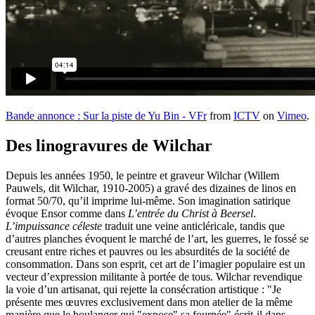
Bande annonce : Sur la piste de Yu Bin - VFr
from
ICTV
on
Vimeo
.
Des linogravures de Wilchar
Depuis les années 1950, le peintre et graveur Wilchar (Willem
Pauwels, dit Wilchar, 1910-2005) a gravé des dizaines de linos en
format 50/70, qu’il imprime lui-même. Son imagination satirique
évoque Ensor comme dans
L’entrée du Christ à Beersel
.
L’impuissance céleste
traduit une veine anticléricale, tandis que
d’autres planches évoquent le marché de l’art, les guerres, le fossé se
creusant entre riches et pauvres ou les absurdités de la société de
consommation. Dans son esprit, cet art de l’imagier populaire est un
vecteur d’expression militante à portée de tous. Wilchar revendique
la voie d’un artisanat, qui rejette la consécration artistique : "Je
présente mes œuvres exclusivement dans mon atelier de la même
manière que le boulanger qui "expose" sa fournée" écrit-il dans