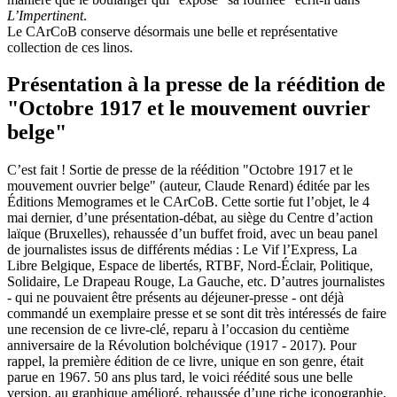
L’Impertinent
.
Le CArCoB conserve désormais une belle et représentative
collection de ces linos.
Présentation à la presse de la réédition de
"Octobre 1917 et le mouvement ouvrier
belge"
C’est fait ! Sortie de presse de la réédition "Octobre 1917 et le
mouvement ouvrier belge" (auteur, Claude Renard) éditée par les
Éditions Memogrames et le CArCoB. Cette sortie fut l’objet, le 4
mai dernier, d’une présentation-débat, au siège du Centre d’action
laïque (Bruxelles), rehaussée d’un buffet froid, avec un beau panel
de journalistes issus de différents médias : Le Vif l’Express, La
Libre Belgique, Espace de libertés, RTBF, Nord-Éclair, Politique,
Solidaire, Le Drapeau Rouge, La Gauche, etc. D’autres journalistes
- qui ne pouvaient être présents au déjeuner-presse - ont déjà
commandé un exemplaire presse et se sont dit très intéressés de faire
une recension de ce livre-clé, reparu à l’occasion du centième
anniversaire de la Révolution bolchévique (1917 - 2017). Pour
rappel, la première édition de ce livre, unique en son genre, était
parue en 1967. 50 ans plus tard, le voici réédité sous une belle
version, au graphique amélioré, rehaussée d’une riche iconographie,