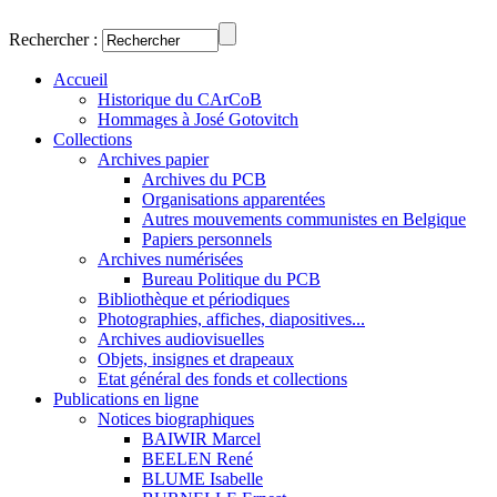
Rechercher :
Accueil
Historique du CArCoB
Hommages à José Gotovitch
Collections
Archives papier
Archives du PCB
Organisations apparentées
Autres mouvements communistes en Belgique
Papiers personnels
Archives numérisées
Bureau Politique du PCB
Bibliothèque et périodiques
Photographies, affiches, diapositives...
Archives audiovisuelles
Objets, insignes et drapeaux
Etat général des fonds et collections
Publications en ligne
Notices biographiques
BAIWIR Marcel
BEELEN René
BLUME Isabelle