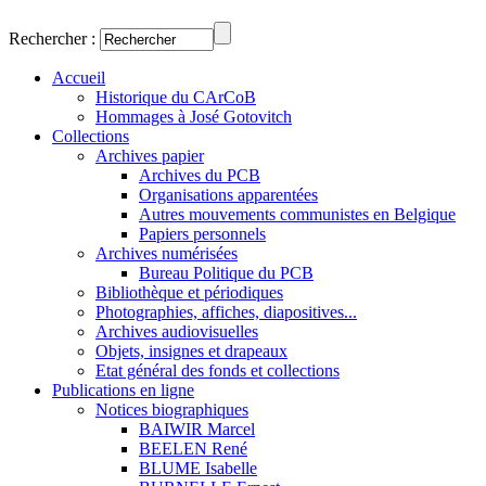
Rechercher :
Accueil
Historique du CArCoB
Hommages à José Gotovitch
Collections
Archives papier
Archives du PCB
Organisations apparentées
Autres mouvements communistes en Belgique
Papiers personnels
Archives numérisées
Bureau Politique du PCB
Bibliothèque et périodiques
Photographies, affiches, diapositives...
Archives audiovisuelles
Objets, insignes et drapeaux
Etat général des fonds et collections
Publications en ligne
Notices biographiques
BAIWIR Marcel
BEELEN René
BLUME Isabelle