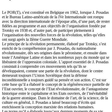
Le POR(T), s’est constitué en Belgique en 1962, lorsque J. Posadas
et le Bureau Latino-américain de la IVe Internationale ont rompu
avec la direction internationale de l’époque afin, d’une part, de rester
fidèles au programme et aux objectifs de l’organisation fondée par
Trotsky en 1938 et, d’autre part, de participer pleinement à
l’organisation des nouvelles forces de la révolution, telles qu’elles
ont surgi après la IIème Guerre Mondiale.
Le principe de la révolution permanente, élaboré par Trotsky, s’est
enrichi de la compréhension par J. Posadas, du nationalisme
révolutionnaire, dès ses origines dans le péronisme, et ensuite dans
toute l’Amérique Latine et dans les nombreux pays du monde qui se
libéraient de l’oppression coloniale. L’apport essentiel de J. Posadas
consistait à comprendre ces mouvements tels qu’ils se
développaient, comme une partie de la révolution, dont le centre
demeurait toujours l’Union Soviétique dont la défense
inconditionnelle a toujours guidé sa pensée et son action. C’est sur
cette base qu’il a élaboré le concept de la régénérescence partielle de
l’Etat ouvrier, le concept de l’Etat révolutionnaire, de l’antagonisme
historique entre le capitalisme et les Etats ouvriers, de l’inévitabilité
de la guerre atomique. Dans le domaine de l’art, de la science, de la
culture en général, J. Posadas a laissé beaucoup d’écrits qui
enrichissent la conception marxiste des relations humaines.
Les textes qu’il a élaborés jusqu’aux derniers moments de sa vie