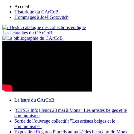
Accueil
Historique du CArCoB
Hommages à José Gotovitch
Les actualités du CArCoB
La lettre du CArCoB
[CHSG-Info] Jeudi 28 mai à Mons : Les artistes belges et le
communisme
Sortie de l’ouvrage collectif : "Les artistes belges et le
communisme"
Exposition Regards Pluriels au musé des beaux art de Mons