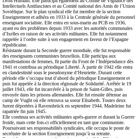
Droit Humain. Elle participa également au Comité de Vigilance des
Intellectuels Antifascistes et au Comité national des Amis de l’Union
Soviétique. Sur le plan syndical elle fut membre de la section
Enseignement et adhéra en 1933 à la Centrale générale du personnel
enseignant socialiste. Elle entra en sous-marin au PCB en 1936,
ayant eu des problèmes depuis 1933 avec les autorités communales
d’Ixelles en raison de ses activités militantes. Elle fut notamment
rappelée à l’ordre suite à son engagement en faveur de l’Espagne
républicaine.
Résistante durant la Seconde guerre mondiale, elle fut responsable
des enseignants communistes bruxellois. Elle participa aux
manifestations de femmes, fit partie du Front de l’Indépendance dès
1941 et contribua au périodique Liberté. À partir de 1942 elle entra
en clandestinité sous le pseudonyme d’Henriette. Durant cette
période elle s’occupa tout d’abord du périodique Enseignement et
puis fut appelée à la direction régionale de Solidarité. Arrêtée le 19
juillet 1943, elle fut incarcérée à la prison de Saint-Gilles, puis
envoyée dans les prisons allemandes. Elle fut ensuite détenue au
camp de Vught où elle retrouva sa soeur Elisabeth. Toutes deux
furent déportées à Ravensbrück en septembre 1944. Madeleine fut
rapatriée fin juin 1945.
Elle continua ses activités militantes après-guerre et durant la Guerre
froide, mais cette fois-ci officiellement en tant que communiste.
Poursuivant ses responsabilités syndicales, elle occupa le poste de
secrétaire de la section Enseignement jusqu’à sa retraite.