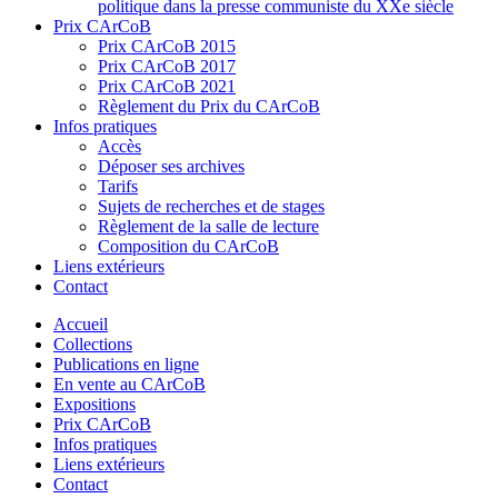
politique dans la presse communiste du XXe siècle
Prix CArCoB
Prix CArCoB 2015
Prix CArCoB 2017
Prix CArCoB 2021
Règlement du Prix du CArCoB
Infos pratiques
Accès
Déposer ses archives
Tarifs
Sujets de recherches et de stages
Règlement de la salle de lecture
Composition du CArCoB
Liens extérieurs
Contact
Accueil
Collections
Publications en ligne
En vente au CArCoB
Expositions
Prix CArCoB
Infos pratiques
Liens extérieurs
Contact