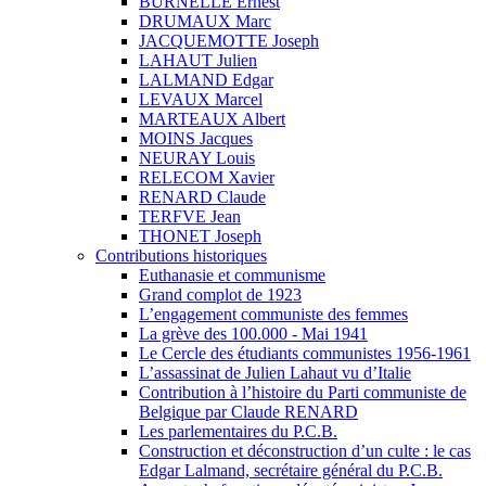
BURNELLE Ernest
DRUMAUX Marc
JACQUEMOTTE Joseph
LAHAUT Julien
LALMAND Edgar
LEVAUX Marcel
MARTEAUX Albert
MOINS Jacques
NEURAY Louis
RELECOM Xavier
RENARD Claude
TERFVE Jean
THONET Joseph
Contributions historiques
Euthanasie et communisme
Grand complot de 1923
L’engagement communiste des femmes
La grève des 100.000 - Mai 1941
Le Cercle des étudiants communistes 1956-1961
L’assassinat de Julien Lahaut vu d’Italie
Contribution à l’histoire du Parti communiste de
Belgique par Claude RENARD
Les parlementaires du P.C.B.
Construction et déconstruction d’un culte : le cas
Edgar Lalmand, secrétaire général du P.C.B.