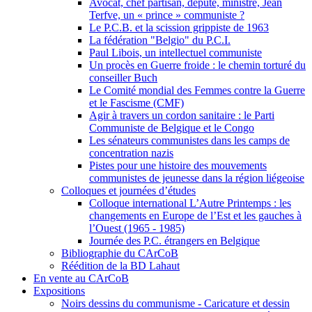
Avocat, chef partisan, député, ministre, Jean
Terfve, un « prince » communiste ?
Le P.C.B. et la scission grippiste de 1963
La fédération "Belgio" du P.C.I.
Paul Libois, un intellectuel communiste
Un procès en Guerre froide : le chemin torturé du
conseiller Buch
Le Comité mondial des Femmes contre la Guerre
et le Fascisme (CMF)
Agir à travers un cordon sanitaire : le Parti
Communiste de Belgique et le Congo
Les sénateurs communistes dans les camps de
concentration nazis
Pistes pour une histoire des mouvements
communistes de jeunesse dans la région liégeoise
Colloques et journées d’études
Colloque international L’Autre Printemps : les
changements en Europe de l’Est et les gauches à
l’Ouest (1965 - 1985)
Journée des P.C. étrangers en Belgique
Bibliographie du CArCoB
Réédition de la BD Lahaut
En vente au CArCoB
Expositions
Noirs dessins du communisme - Caricature et dessin