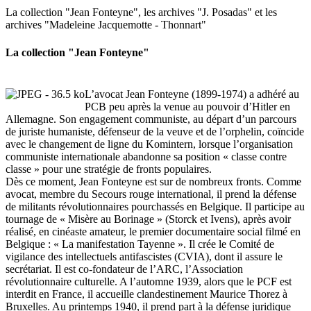
La collection "Jean Fonteyne", les archives "J. Posadas" et les
archives "Madeleine Jacquemotte - Thonnart"
La collection "Jean Fonteyne"
L’avocat Jean Fonteyne (1899-1974) a adhéré au
PCB peu après la venue au pouvoir d’Hitler en
Allemagne. Son engagement communiste, au départ d’un parcours
de juriste humaniste, défenseur de la veuve et de l’orphelin, coïncide
avec le changement de ligne du Komintern, lorsque l’organisation
communiste internationale abandonne sa position « classe contre
classe » pour une stratégie de fronts populaires.
Dès ce moment, Jean Fonteyne est sur de nombreux fronts. Comme
avocat, membre du Secours rouge international, il prend la défense
de militants révolutionnaires pourchassés en Belgique. Il participe au
tournage de « Misère au Borinage » (Storck et Ivens), après avoir
réalisé, en cinéaste amateur, le premier documentaire social filmé en
Belgique : « La manifestation Tayenne ». Il crée le Comité de
vigilance des intellectuels antifascistes (CVIA), dont il assure le
secrétariat. Il est co-fondateur de l’ARC, l’Association
révolutionnaire culturelle. A l’automne 1939, alors que le PCF est
interdit en France, il accueille clandestinement Maurice Thorez à
Bruxelles. Au printemps 1940, il prend part à la défense juridique