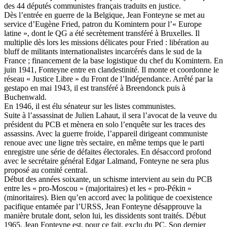
des 44 députés communistes français traduits en justice.
Dès l’entrée en guerre de la Belgique, Jean Fonteyne se met au
service d’Eugène Fried, patron du Komintern pour l’« Europe
latine », dont le QG a été secrètement transféré à Bruxelles. Il
multiplie dès lors les missions délicates pour Fried : libération au
bluff de militants internationalistes incarcérés dans le sud de la
France ; financement de la base logistique du chef du Komintern. En
juin 1941, Fonteyne entre en clandestinité. Il monte et coordonne le
réseau « Justice Libre » du Front de l’Indépendance. Arrêté par la
gestapo en mai 1943, il est transféré à Breendonck puis à
Buchenwald.
En 1946, il est élu sénateur sur les listes communistes.
Suite à l’assassinat de Julien Lahaut, il sera l’avocat de la veuve du
président du PCB et mènera en solo l’enquête sur les traces des
assassins. Avec la guerre froide, l’appareil dirigeant communiste
renoue avec une ligne très sectaire, en même temps que le parti
enregistre une série de défaites électorales. En désaccord profond
avec le secrétaire général Edgar Lalmand, Fonteyne ne sera plus
proposé au comité central.
Début des années soixante, un schisme intervient au sein du PCB
entre les « pro-Moscou » (majoritaires) et les « pro-Pékin »
(minoritaires). Bien qu’en accord avec la politique de coexistence
pacifique entamée par l’URSS, Jean Fonteyne désapprouve la
manière brutale dont, selon lui, les dissidents sont traités. Début
1965, Jean Fonteyne est, pour ce fait, exclu du PC. Son dernier