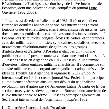
Révolutionnaire Trotskyste, section belge de la IVe Internationale
Posadiste, dont une collection quasi complète du journal
Lutte
Ouvrière
(1962-2008).
J. Posadas est décédé en Italie en mai 1981. Il vécut en exil en
Europe les dernières années de sa vie. Ses interventions étaient
toujours orales et enregistrées, elles étaient ensuite retranscrites. Les
documents rassemblés dans ces archives sont des interventions de J.
Posadas lors de réunions, congrès, écoles de cadres, et conférences
avec des militants commu-nistes, syndicalistes, socialistes, avec des
mouvements révolution-naires de guérillas, des groupes
d’intellectuels et d’artistes. J.Posadas n’était pas un « homme
public » et a milité presque toute sa vie dans une semi-clandestinité.
J. Posadas est né en Argentine en 1912. Il est issu d’une famille
d’ouvriers italiens émigrés, militants anarchistes. Il a commencé son
activité militante comme organisateur syndical et adopta très vite les
idées de Trotsky. En Argentine, il organise le GCI (Grupo IV
Internacional) en 1947 et crée le journal Voz Proletaria. Il participe
au mouvement péroniste ainsi qu’aux débuts du nationalisme
révolutionnaire d’autres pays d’Amérique Latine. À partir de là, des
sections trotskystes se développent et un Bureau latino-américain de
la IVe Internationale se forme. J. Posadas participe également au
Secrétariat international de l’organisation jusqu’en 1962.
La Quatrième Internationale Posadiste