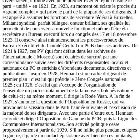
Overstraeten, il fonde avec lui le premier PCB et rejoint ensuite le
parti « unifié » en 1921. En 1923, au moment où éclate le procès du
« grand complot » qui prive le parti de la plupart de ses dirigeants, il
est appelé à assumer les fonctions de secrétaire fédéral à Bruxelles.
Militant syndical, parfait bilingue, orateur brillant, ses qualités lui
permettent de conserver sa nouvelle fonction et même d’être élu
secrétaire au Bureau exécutif lors du congrès des 17 et 18 novembre
1923. Il conserve ainsi minutieusement les procès-verbaux du
Bureau Exécutif et du Comité Central du PCB dans ses archives. De
1921 à 1927, ces PV (qui font défaut dans les archives de
l’Internationale à Moscou) sont éclairés de surcroît par une
correspondance suivie avec les différents responsables locaux et
nationaux du PC et enrichis d’abondants documents, directives et
publications. Jusqu’en 1928, Hennaut est un cadre dirigeant de
premier plan : c’est lui qui préside le 3ème Congrès national en
1925 ; en 1926, c’est lui qui s’occupe de l’organisation de
l’ensemble du parti et notamment de la fameuse « bolchévisation »
de celui-ci ; au même moment, il dirige la Rode Vaan. À la fin de
1927, s’annonce la question de l’Opposition en Russie, qui va
provoquer la scission dans le Parti l’année suivante et l’exclusion de
la majorité de ses dirigeants. Avec une partie d’entre eux, Hennaut
cofonde et dirige l’Opposition de Gauche du PCB, puis la Ligue des
Communistes Internationalistes. Son activité politique cesse
progressivement à partir de 1939. S’il ne milite plus pendant et après
la guerre, il garde un contact épistolaire avec bien de ces militants,