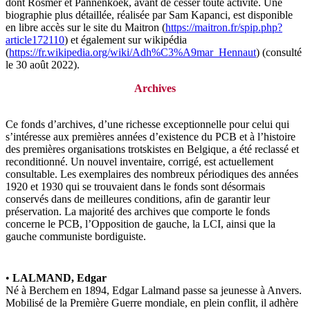
dont Rosmer et Pannenkoek, avant de cesser toute activité. Une
biographie plus détaillée, réalisée par Sam Kapanci, est disponible
en libre accès sur le site du Maitron (
https://maitron.fr/spip.php?
article172110
) et également sur wikipédia
(
https://fr.wikipedia.org/wiki/Adh%C3%A9mar_Hennaut
) (consulté
le 30 août 2022).
Archives
Ce fonds d’archives, d’une richesse exceptionnelle pour celui qui
s’intéresse aux premières années d’existence du PCB et à l’histoire
des premières organisations trotskistes en Belgique, a été reclassé et
reconditionné. Un nouvel inventaire, corrigé, est actuellement
consultable. Les exemplaires des nombreux périodiques des années
1920 et 1930 qui se trouvaient dans le fonds sont désormais
conservés dans de meilleures conditions, afin de garantir leur
préservation. La majorité des archives que comporte le fonds
concerne le PCB, l’Opposition de gauche, la LCI, ainsi que la
gauche communiste bordiguiste.
•
LALMAND, Edgar
Né à Berchem en 1894, Edgar Lalmand passe sa jeunesse à Anvers.
Mobilisé de la Première Guerre mondiale, en plein conflit, il adhère