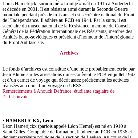
Louis Hamelrijck, surnommé « Louitje » naît en 1915 à Anderlecht
et décède en 2001. Il est résistant armé durant la Seconde Guerre
mondiale pendant près de trois ans et est secrétaire national du Front
de l’Indépendance. Il adhère au PCB en 1944. Par la suite, il est
secrétaire du musée national de la Résistance, membre du Conseil
Général de la Fédération Internationale des Résistants, membre des
Amitiés belgo-soviétiques et président d’honneur de l’interrégionale
du Front Antifasciste.
Archives
Le fonds d’archives est constitué d’une note probablement écrite par
Jean Blume sur les arrestations qui secouèrent le PCB en juillet 1943
et d’un carnet de voyage qui décrit assez précisément les activités
réalisées au cours d’un voyage en URSS.
Remerciements à Anouck Defrance, étudiante stagiaire de
l’UCLouvain
•
HAMERIJCKX, Léon
Léon Hamerijckx (parfois appelé Léon Hemel) est né en 1910 à
Saint Gilles. Comptable de formation, il adhère au PCB en 1936 et
devient secrétaire politique de la section de Laeken. Au cours de la