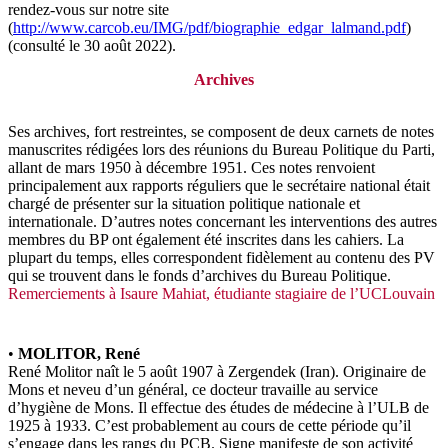
rendez-vous sur notre site
(
http://www.carcob.eu/IMG/pdf/biographie_edgar_lalmand.pdf
)
(consulté le 30 août 2022).
Archives
Ses archives, fort restreintes, se composent de deux carnets de notes
manuscrites rédigées lors des réunions du Bureau Politique du Parti,
allant de mars 1950 à décembre 1951. Ces notes renvoient
principalement aux rapports réguliers que le secrétaire national était
chargé de présenter sur la situation politique nationale et
internationale. D’autres notes concernant les interventions des autres
membres du BP ont également été inscrites dans les cahiers. La
plupart du temps, elles correspondent fidèlement au contenu des PV
qui se trouvent dans le fonds d’archives du Bureau Politique.
Remerciements à Isaure Mahiat, étudiante stagiaire de l’UCLouvain
•
MOLITOR, René
René Molitor naît le 5 août 1907 à Zergendek (Iran). Originaire de
Mons et neveu d’un général, ce docteur travaille au service
d’hygiène de Mons. Il effectue des études de médecine à l’ULB de
1925 à 1933. C’est probablement au cours de cette période qu’il
s’engage dans les rangs du PCB. Signe manifeste de son activité