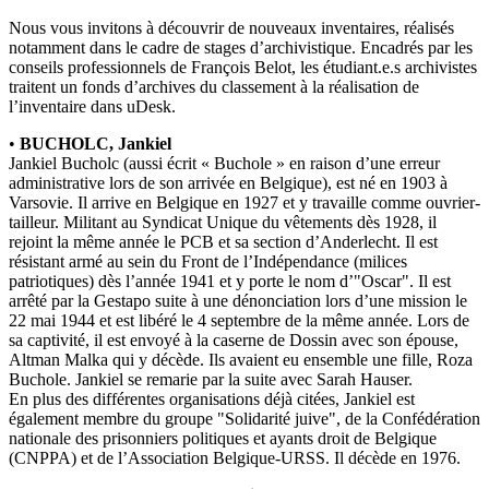
Nous vous invitons à découvrir de nouveaux inventaires, réalisés
notamment dans le cadre de stages d’archivistique. Encadrés par les
conseils professionnels de François Belot, les étudiant.e.s archivistes
traitent un fonds d’archives du classement à la réalisation de
l’inventaire dans uDesk.
•
BUCHOLC, Jankiel
Jankiel Bucholc (aussi écrit « Buchole » en raison d’une erreur
administrative lors de son arrivée en Belgique), est né en 1903 à
Varsovie. Il arrive en Belgique en 1927 et y travaille comme ouvrier-
tailleur. Militant au Syndicat Unique du vêtements dès 1928, il
rejoint la même année le PCB et sa section d’Anderlecht. Il est
résistant armé au sein du Front de l’Indépendance (milices
patriotiques) dès l’année 1941 et y porte le nom d’"Oscar". Il est
arrêté par la Gestapo suite à une dénonciation lors d’une mission le
22 mai 1944 et est libéré le 4 septembre de la même année. Lors de
sa captivité, il est envoyé à la caserne de Dossin avec son épouse,
Altman Malka qui y décède. Ils avaient eu ensemble une fille, Roza
Buchole. Jankiel se remarie par la suite avec Sarah Hauser.
En plus des différentes organisations déjà citées, Jankiel est
également membre du groupe "Solidarité juive", de la Confédération
nationale des prisonniers politiques et ayants droit de Belgique
(CNPPA) et de l’Association Belgique-URSS. Il décède en 1976.