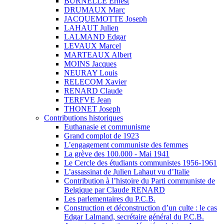
BURNELLE Ernest
DRUMAUX Marc
JACQUEMOTTE Joseph
LAHAUT Julien
LALMAND Edgar
LEVAUX Marcel
MARTEAUX Albert
MOINS Jacques
NEURAY Louis
RELECOM Xavier
RENARD Claude
TERFVE Jean
THONET Joseph
Contributions historiques
Euthanasie et communisme
Grand complot de 1923
L’engagement communiste des femmes
La grève des 100.000 - Mai 1941
Le Cercle des étudiants communistes 1956-1961
L’assassinat de Julien Lahaut vu d’Italie
Contribution à l’histoire du Parti communiste de
Belgique par Claude RENARD
Les parlementaires du P.C.B.
Construction et déconstruction d’un culte : le cas
Edgar Lalmand, secrétaire général du P.C.B.