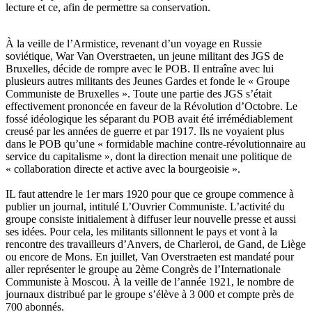
lecture et ce, afin de permettre sa conservation.
À la veille de l’Armistice, revenant d’un voyage en Russie
soviétique, War Van Overstraeten, un jeune militant des JGS de
Bruxelles, décide de rompre avec le POB. Il entraîne avec lui
plusieurs autres militants des Jeunes Gardes et fonde le « Groupe
Communiste de Bruxelles ». Toute une partie des JGS s’était
effectivement prononcée en faveur de la Révolution d’Octobre. Le
fossé idéologique les séparant du POB avait été irrémédiablement
creusé par les années de guerre et par 1917. Ils ne voyaient plus
dans le POB qu’une « formidable machine contre-révolutionnaire au
service du capitalisme », dont la direction menait une politique de
« collaboration directe et active avec la bourgeoisie ».
IL faut attendre le 1er mars 1920 pour que ce groupe commence à
publier un journal, intitulé L’Ouvrier Communiste. L’activité du
groupe consiste initialement à diffuser leur nouvelle presse et aussi
ses idées. Pour cela, les militants sillonnent le pays et vont à la
rencontre des travailleurs d’Anvers, de Charleroi, de Gand, de Liège
ou encore de Mons. En juillet, Van Overstraeten est mandaté pour
aller représenter le groupe au 2ème Congrès de l’Internationale
Communiste à Moscou. À la veille de l’année 1921, le nombre de
journaux distribué par le groupe s’élève à 3 000 et compte près de
700 abonnés.