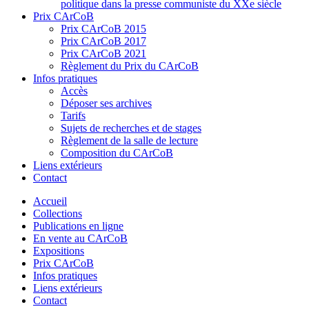
politique dans la presse communiste du XXe siècle
Prix CArCoB
Prix CArCoB 2015
Prix CArCoB 2017
Prix CArCoB 2021
Règlement du Prix du CArCoB
Infos pratiques
Accès
Déposer ses archives
Tarifs
Sujets de recherches et de stages
Règlement de la salle de lecture
Composition du CArCoB
Liens extérieurs
Contact
Accueil
Collections
Publications en ligne
En vente au CArCoB
Expositions
Prix CArCoB
Infos pratiques
Liens extérieurs
Contact