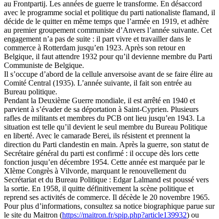
au Frontpartij. Les années de guerre le transforme. En désaccord
avec le programme social et politique du parti nationaliste flamand, il
décide de le quitter en même temps que l’armée en 1919, et adhère
au premier groupement communiste d’Anvers l’année suivante. Cet
engagement n’a pas de suite : il part vivre et travailler dans le
commerce à Rotterdam jusqu’en 1923. Après son retour en
Belgique, il faut attendre 1932 pour qu’il devienne membre du Parti
Communiste de Belgique.
Il s’occupe d’abord de la cellule anversoise avant de se faire élire au
Comité Central (1935). L’année suivante, il fait son entrée au
Bureau politique.
Pendant la Deuxième Guerre mondiale, il est arrêté en 1940 et
parvient à s’évader de sa déportation à Saint-Cyprien. Plusieurs
rafles de militants et membres du PCB ont lieu jusqu’en 1943. La
situation est telle qu’il devient le seul membre du Bureau Politique
en liberté. Avec le camarade Berei, ils résistent et prennent la
direction du Parti clandestin en main. Après la guerre, son statut de
Secrétaire général du parti est confirmé : il occupe dès lors cette
fonction jusqu’en décembre 1954. Cette année est marquée par le
XIème Congrès à Vilvorde, marquant le renouvellement du
Secrétariat et du Bureau Politique : Edgar Lalmand est poussé vers
la sortie. En 1958, il quitte définitivement la scène politique et
reprend ses activités de commerce. Il décède le 20 novembre 1965.
Pour plus d’informations, consultez sa notice biographique parue sur
le site du Maitron (
https://maitron.fr/spip.php?article139932
) ou