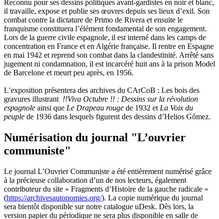
Reconnu pour ses dessins politiques avant-gardistes en noir et blanc,
il travaille, expose et publie ses œuvres depuis ses lieux d’exil. Son
combat contre la dictature de Primo de Rivera et ensuite le
franquisme constituera l’élément fondamental de son engagement.
Lors de la guerre civile espagnole, il est interné dans les camps de
concentration en France et en Algérie française. Il rentre en Espagne
en mai 1942 et reprend son combat dans la clandestinité. Arrêté sans
jugement ni condamnation, il est incarcéré huit ans à la prison Model
de Barcelone et meurt peu après, en 1956.
L’exposition présentera des archives du CArCoB : Les bois des
gravures illustrant
!!Viva Octubre !! : Dessins sur la révolution
espagnole
ainsi que
Le Drapeau rouge
de 1932 et
La Voix du
peuple
de 1936 dans lesquels figurent des dessins d’Helios Gómez.
Numérisation du journal "L’ouvrier
communiste"
Le journal L’Ouvrier Communiste a été entièrement numérisé grâce
à la précieuse collaboration d’un de nos lecteurs, également
contributeur du site « Fragments d’Histoire de la gauche radicale »
(
https://archivesautonomies.org/
). La copie numérique du journal
sera bientôt disponible sur notre catalogue uDesk. Dès lors, la
version papier du périodique ne sera plus disponible en salle de