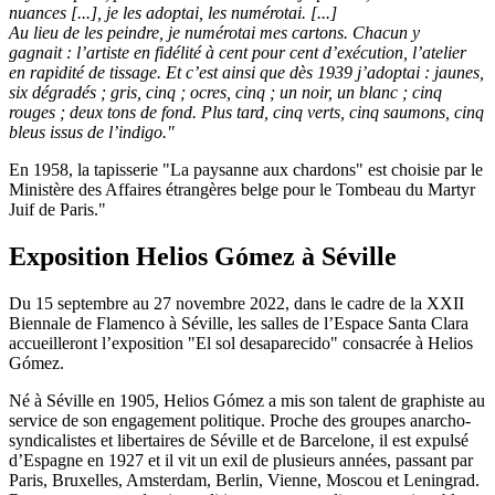
nuances [...], je les adoptai, les numérotai. [...]
Au lieu de les peindre, je numérotai mes cartons. Chacun y
gagnait : l’artiste en fidélité à cent pour cent d’exécution, l’atelier
en rapidité de tissage. Et c’est ainsi que dès 1939 j’adoptai : jaunes,
six dégradés ; gris, cinq ; ocres, cinq ; un noir, un blanc ; cinq
rouges ; deux tons de fond. Plus tard, cinq verts, cinq saumons, cinq
bleus issus de l’indigo."
En 1958, la tapisserie "La paysanne aux chardons" est choisie par le
Ministère des Affaires étrangères belge pour le Tombeau du Martyr
Juif de Paris."
Exposition Helios Gómez à Séville
Du 15 septembre au 27 novembre 2022, dans le cadre de la XXII
Biennale de Flamenco à Séville, les salles de l’Espace Santa Clara
accueilleront l’exposition "El sol desaparecido" consacrée à Helios
Gómez.
Né à Séville en 1905, Helios Gómez a mis son talent de graphiste au
service de son engagement politique. Proche des groupes anarcho-
syndicalistes et libertaires de Séville et de Barcelone, il est expulsé
d’Espagne en 1927 et il vit un exil de plusieurs années, passant par
Paris, Bruxelles, Amsterdam, Berlin, Vienne, Moscou et Leningrad.