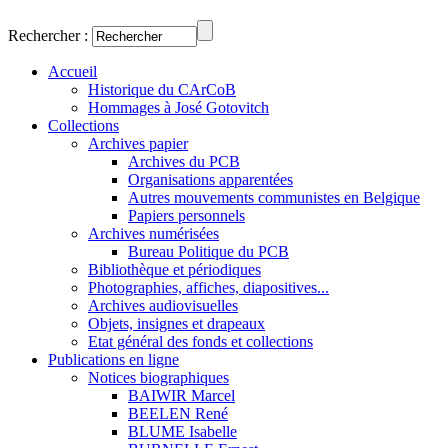
Rechercher :
Accueil
Historique du CArCoB
Hommages à José Gotovitch
Collections
Archives papier
Archives du PCB
Organisations apparentées
Autres mouvements communistes en Belgique
Papiers personnels
Archives numérisées
Bureau Politique du PCB
Bibliothèque et périodiques
Photographies, affiches, diapositives...
Archives audiovisuelles
Objets, insignes et drapeaux
Etat général des fonds et collections
Publications en ligne
Notices biographiques
BAIWIR Marcel
BEELEN René
BLUME Isabelle