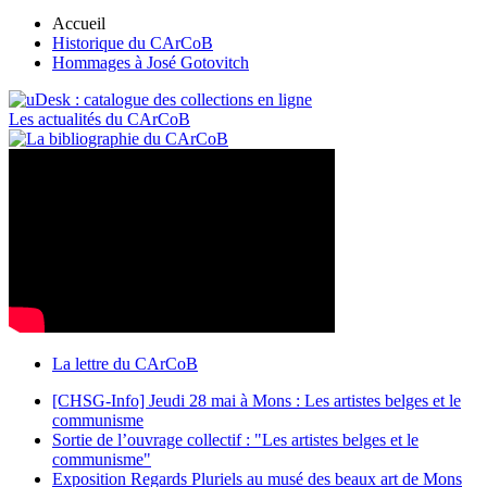
Accueil
Historique du CArCoB
Hommages à José Gotovitch
Les actualités du CArCoB
La lettre du CArCoB
[CHSG-Info] Jeudi 28 mai à Mons : Les artistes belges et le
communisme
Sortie de l’ouvrage collectif : "Les artistes belges et le
communisme"
Exposition Regards Pluriels au musé des beaux art de Mons