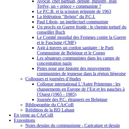
Avocat, chef partisan, député, ministre, Jean
Terfve, un « prince » communiste ?
Le P.C.B. et la scission grippiste de 1963
La fédération "Belgio" du P.C.I.
Paul Libois, un intellectuel communiste
Un procès en Guerre froide : le chemin torturé du
conseiller Buch
Le Comité mondial des Femmes contre la Guerre
et le Fascisme (CMF)
Agir à travers un cordon sanitaire : le Parti
Communiste de Belgique et le Congo
Les sénateurs communistes dans les camps de
concentration nazis
Pistes pour une histoire des mouvements
communistes de jeunesse dans la région liégeoise
Colloques et journées d’études
Colloque international L’Autre Printemps : les
changements en Europe de l’Est et les gauches à
l’Ouest (1965 - 1985)
Journée des P.C. étrangers en Belgique
Bibliographie du CArCoB
Réédition de la BD Lahaut
En vente au CArCoB
Expositions
Noirs dessins du communisme - Caricature et dessin