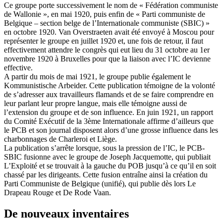
Ce groupe porte successivement le nom de « Fédération communiste
de Wallonie », en mai 1920, puis enfin de « Parti communiste de
Belgique – section belge de l’Internationale communiste (SBIC) »
en octobre 1920. Van Overstraeten avait été envoyé à Moscou pour
représenter le groupe en juillet 1920 et, une fois de retour, il faut
effectivement attendre le congrès qui eut lieu du 31 octobre au 1er
novembre 1920 à Bruxelles pour que la liaison avec l’IC devienne
effective.
A partir du mois de mai 1921, le groupe publie également le
Kommunistische Arbeider. Cette publication témoigne de la volonté
de s’adresser aux travailleurs flamands et de se faire comprendre en
leur parlant leur propre langue, mais elle témoigne aussi de
l’extension du groupe et de son influence. En juin 1921, un rapport
du Comité Exécutif de la 3ème Internationale affirme d’ailleurs que
le PCB et son journal disposent alors d’une grosse influence dans les
charbonnages de Charleroi et Liège.
La publication s’arrête lorsque, sous la pression de l’IC, le PCB-
SBIC fusionne avec le groupe de Joseph Jacquemotte, qui publiait
L’Exploité et se trouvait à la gauche du POB jusqu’à ce qu’il en soit
chassé par les dirigeants. Cette fusion entraîne ainsi la création du
Parti Communiste de Belgique (unifié), qui publie dès lors Le
Drapeau Rouge et De Rode Vaan.
De nouveaux inventaires