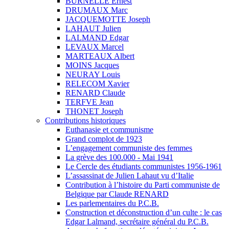
BURNELLE Ernest
DRUMAUX Marc
JACQUEMOTTE Joseph
LAHAUT Julien
LALMAND Edgar
LEVAUX Marcel
MARTEAUX Albert
MOINS Jacques
NEURAY Louis
RELECOM Xavier
RENARD Claude
TERFVE Jean
THONET Joseph
Contributions historiques
Euthanasie et communisme
Grand complot de 1923
L’engagement communiste des femmes
La grève des 100.000 - Mai 1941
Le Cercle des étudiants communistes 1956-1961
L’assassinat de Julien Lahaut vu d’Italie
Contribution à l’histoire du Parti communiste de
Belgique par Claude RENARD
Les parlementaires du P.C.B.
Construction et déconstruction d’un culte : le cas
Edgar Lalmand, secrétaire général du P.C.B.