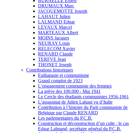
BURNELLE Ernest
DRUMAUX Marc
JACQUEMOTTE Joseph
LAHAUT Julien
LALMAND Edgar
LEVAUX Marcel
MARTEAUX Albert
MOINS Jacques
NEURAY Louis
RELECOM Xavier
RENARD Claude
TERFVE Jean
THONET Joseph
Contributions historiques
Euthanasie et communisme
Grand complot de 1923
L’engagement communiste des femmes
La grève des 100.000 - Mai 1941
Le Cercle des étudiants communistes 1956-1961
L’assassinat de Julien Lahaut vu d’Italie
Contribution à l’histoire du Parti communiste de
Belgique par Claude RENARD
Les parlementaires du P.C.B.
Construction et déconstruction d’un culte : le cas
Edgar Lalmand, secrétaire général du P.C.B.