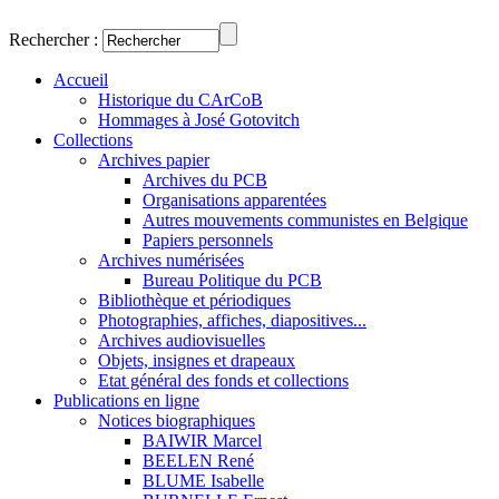
Rechercher :
Accueil
Historique du CArCoB
Hommages à José Gotovitch
Collections
Archives papier
Archives du PCB
Organisations apparentées
Autres mouvements communistes en Belgique
Papiers personnels
Archives numérisées
Bureau Politique du PCB
Bibliothèque et périodiques
Photographies, affiches, diapositives...
Archives audiovisuelles
Objets, insignes et drapeaux
Etat général des fonds et collections
Publications en ligne
Notices biographiques
BAIWIR Marcel
BEELEN René
BLUME Isabelle