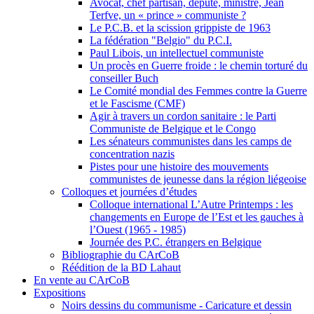
Avocat, chef partisan, député, ministre, Jean
Terfve, un « prince » communiste ?
Le P.C.B. et la scission grippiste de 1963
La fédération "Belgio" du P.C.I.
Paul Libois, un intellectuel communiste
Un procès en Guerre froide : le chemin torturé du
conseiller Buch
Le Comité mondial des Femmes contre la Guerre
et le Fascisme (CMF)
Agir à travers un cordon sanitaire : le Parti
Communiste de Belgique et le Congo
Les sénateurs communistes dans les camps de
concentration nazis
Pistes pour une histoire des mouvements
communistes de jeunesse dans la région liégeoise
Colloques et journées d’études
Colloque international L’Autre Printemps : les
changements en Europe de l’Est et les gauches à
l’Ouest (1965 - 1985)
Journée des P.C. étrangers en Belgique
Bibliographie du CArCoB
Réédition de la BD Lahaut
En vente au CArCoB
Expositions
Noirs dessins du communisme - Caricature et dessin