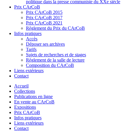
politique dans la presse communiste du XXe siècle
Prix CArCoB
Prix CArCoB 2015
Prix CArCoB 2017
Prix CArCoB 2021
Règlement du Prix du CArCoB
Infos pratiques
Accès
Déposer ses archives
Tarifs
Sujets de recherches et de stages
Règlement de la salle de lecture
Composition du CArCoB
Liens extérieurs
Contact
Accueil
Collections
Publications en ligne
En vente au CArCoB
Expositions
Prix CArCoB
Infos pratiques
Liens extérieurs
Contact