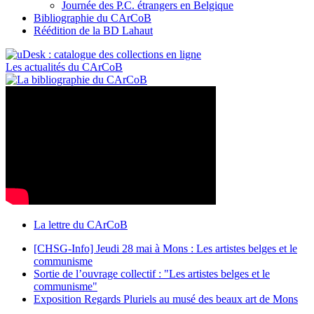
Journée des P.C. étrangers en Belgique
Bibliographie du CArCoB
Réédition de la BD Lahaut
Les actualités du CArCoB
La lettre du CArCoB
[CHSG-Info] Jeudi 28 mai à Mons : Les artistes belges et le
communisme
Sortie de l’ouvrage collectif : "Les artistes belges et le
communisme"
Exposition Regards Pluriels au musé des beaux art de Mons