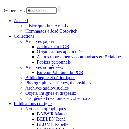
Rechercher :
Accueil
Historique du CArCoB
Hommages à José Gotovitch
Collections
Archives papier
Archives du PCB
Organisations apparentées
Autres mouvements communistes en Belgique
Papiers personnels
Archives numérisées
Bureau Politique du PCB
Bibliothèque et périodiques
Photographies, affiches, diapositives...
Archives audiovisuelles
Objets, insignes et drapeaux
Etat général des fonds et collections
Publications en ligne
Notices biographiques
BAIWIR Marcel
BEELEN René
BLUME Isabelle