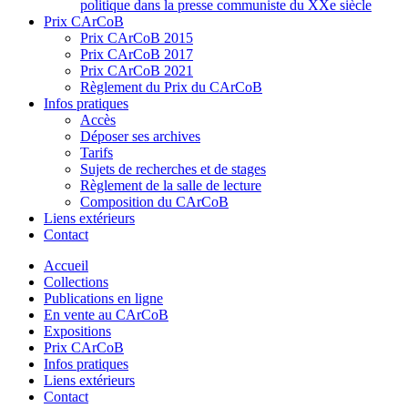
politique dans la presse communiste du XXe siècle
Prix CArCoB
Prix CArCoB 2015
Prix CArCoB 2017
Prix CArCoB 2021
Règlement du Prix du CArCoB
Infos pratiques
Accès
Déposer ses archives
Tarifs
Sujets de recherches et de stages
Règlement de la salle de lecture
Composition du CArCoB
Liens extérieurs
Contact
Accueil
Collections
Publications en ligne
En vente au CArCoB
Expositions
Prix CArCoB
Infos pratiques
Liens extérieurs
Contact