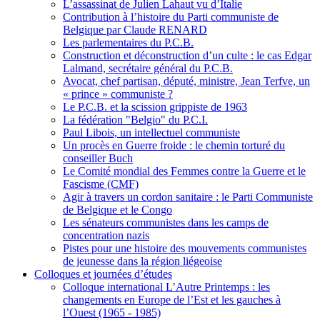
L’assassinat de Julien Lahaut vu d’Italie
Contribution à l’histoire du Parti communiste de
Belgique par Claude RENARD
Les parlementaires du P.C.B.
Construction et déconstruction d’un culte : le cas Edgar
Lalmand, secrétaire général du P.C.B.
Avocat, chef partisan, député, ministre, Jean Terfve, un
« prince » communiste ?
Le P.C.B. et la scission grippiste de 1963
La fédération "Belgio" du P.C.I.
Paul Libois, un intellectuel communiste
Un procès en Guerre froide : le chemin torturé du
conseiller Buch
Le Comité mondial des Femmes contre la Guerre et le
Fascisme (CMF)
Agir à travers un cordon sanitaire : le Parti Communiste
de Belgique et le Congo
Les sénateurs communistes dans les camps de
concentration nazis
Pistes pour une histoire des mouvements communistes
de jeunesse dans la région liégeoise
Colloques et journées d’études
Colloque international L’Autre Printemps : les
changements en Europe de l’Est et les gauches à
l’Ouest (1965 - 1985)