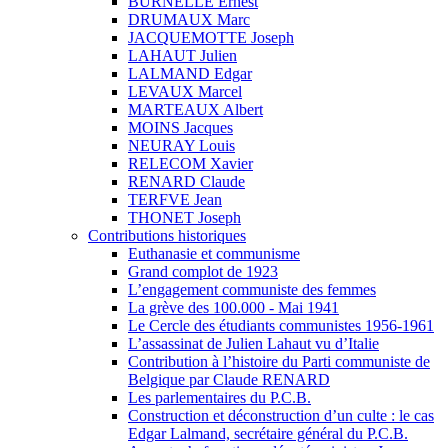
BURNELLE Ernest
DRUMAUX Marc
JACQUEMOTTE Joseph
LAHAUT Julien
LALMAND Edgar
LEVAUX Marcel
MARTEAUX Albert
MOINS Jacques
NEURAY Louis
RELECOM Xavier
RENARD Claude
TERFVE Jean
THONET Joseph
Contributions historiques
Euthanasie et communisme
Grand complot de 1923
L’engagement communiste des femmes
La grève des 100.000 - Mai 1941
Le Cercle des étudiants communistes 1956-1961
L’assassinat de Julien Lahaut vu d’Italie
Contribution à l’histoire du Parti communiste de
Belgique par Claude RENARD
Les parlementaires du P.C.B.
Construction et déconstruction d’un culte : le cas
Edgar Lalmand, secrétaire général du P.C.B.