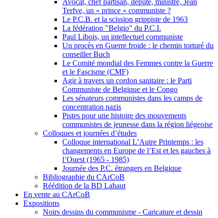
Avocat, chef partisan, député, ministre, Jean
Terfve, un « prince » communiste ?
Le P.C.B. et la scission grippiste de 1963
La fédération "Belgio" du P.C.I.
Paul Libois, un intellectuel communiste
Un procès en Guerre froide : le chemin torturé du
conseiller Buch
Le Comité mondial des Femmes contre la Guerre
et le Fascisme (CMF)
Agir à travers un cordon sanitaire : le Parti
Communiste de Belgique et le Congo
Les sénateurs communistes dans les camps de
concentration nazis
Pistes pour une histoire des mouvements
communistes de jeunesse dans la région liégeoise
Colloques et journées d’études
Colloque international L’Autre Printemps : les
changements en Europe de l’Est et les gauches à
l’Ouest (1965 - 1985)
Journée des P.C. étrangers en Belgique
Bibliographie du CArCoB
Réédition de la BD Lahaut
En vente au CArCoB
Expositions
Noirs dessins du communisme - Caricature et dessin