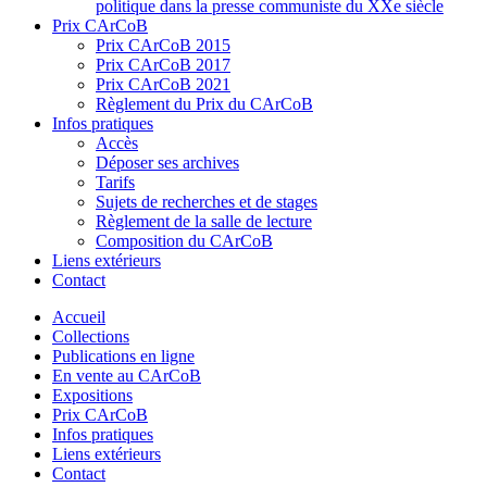
politique dans la presse communiste du XXe siècle
Prix CArCoB
Prix CArCoB 2015
Prix CArCoB 2017
Prix CArCoB 2021
Règlement du Prix du CArCoB
Infos pratiques
Accès
Déposer ses archives
Tarifs
Sujets de recherches et de stages
Règlement de la salle de lecture
Composition du CArCoB
Liens extérieurs
Contact
Accueil
Collections
Publications en ligne
En vente au CArCoB
Expositions
Prix CArCoB
Infos pratiques
Liens extérieurs
Contact