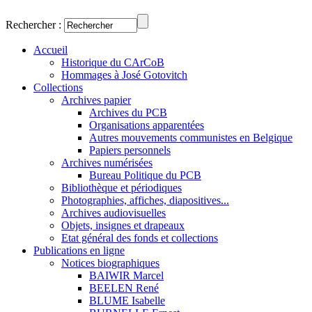
Rechercher :
Accueil
Historique du CArCoB
Hommages à José Gotovitch
Collections
Archives papier
Archives du PCB
Organisations apparentées
Autres mouvements communistes en Belgique
Papiers personnels
Archives numérisées
Bureau Politique du PCB
Bibliothèque et périodiques
Photographies, affiches, diapositives...
Archives audiovisuelles
Objets, insignes et drapeaux
Etat général des fonds et collections
Publications en ligne
Notices biographiques
BAIWIR Marcel
BEELEN René
BLUME Isabelle