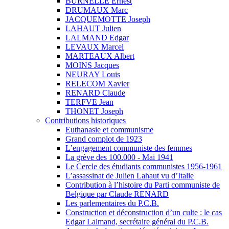
BURNELLE Ernest
DRUMAUX Marc
JACQUEMOTTE Joseph
LAHAUT Julien
LALMAND Edgar
LEVAUX Marcel
MARTEAUX Albert
MOINS Jacques
NEURAY Louis
RELECOM Xavier
RENARD Claude
TERFVE Jean
THONET Joseph
Contributions historiques
Euthanasie et communisme
Grand complot de 1923
L’engagement communiste des femmes
La grève des 100.000 - Mai 1941
Le Cercle des étudiants communistes 1956-1961
L’assassinat de Julien Lahaut vu d’Italie
Contribution à l’histoire du Parti communiste de
Belgique par Claude RENARD
Les parlementaires du P.C.B.
Construction et déconstruction d’un culte : le cas
Edgar Lalmand, secrétaire général du P.C.B.