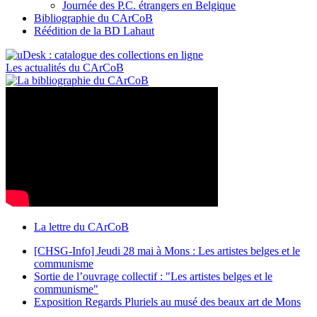
Journée des P.C. étrangers en Belgique
Bibliographie du CArCoB
Réédition de la BD Lahaut
Les actualités du CArCoB
La lettre du CArCoB
[CHSG-Info] Jeudi 28 mai à Mons : Les artistes belges et le
communisme
Sortie de l’ouvrage collectif : "Les artistes belges et le
communisme"
Exposition Regards Pluriels au musé des beaux art de Mons