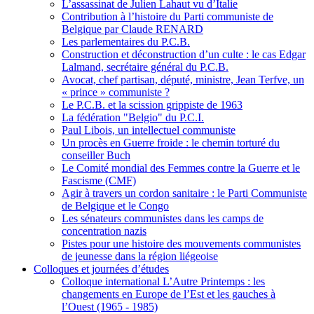
L’assassinat de Julien Lahaut vu d’Italie
Contribution à l’histoire du Parti communiste de
Belgique par Claude RENARD
Les parlementaires du P.C.B.
Construction et déconstruction d’un culte : le cas Edgar
Lalmand, secrétaire général du P.C.B.
Avocat, chef partisan, député, ministre, Jean Terfve, un
« prince » communiste ?
Le P.C.B. et la scission grippiste de 1963
La fédération "Belgio" du P.C.I.
Paul Libois, un intellectuel communiste
Un procès en Guerre froide : le chemin torturé du
conseiller Buch
Le Comité mondial des Femmes contre la Guerre et le
Fascisme (CMF)
Agir à travers un cordon sanitaire : le Parti Communiste
de Belgique et le Congo
Les sénateurs communistes dans les camps de
concentration nazis
Pistes pour une histoire des mouvements communistes
de jeunesse dans la région liégeoise
Colloques et journées d’études
Colloque international L’Autre Printemps : les
changements en Europe de l’Est et les gauches à
l’Ouest (1965 - 1985)