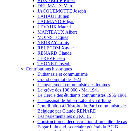
BURNELLE Ernest
DRUMAUX Marc
JACQUEMOTTE Joseph
LAHAUT Julien
LALMAND Edgar
LEVAUX Marcel
MARTEAUX Albert
MOINS Jacques
NEURAY Louis
RELECOM Xavier
RENARD Claude
TERFVE Jean
THONET Joseph
Contributions historiques
Euthanasie et communisme
Grand complot de 1923
L’engagement communiste des femmes
La grève des 100.000 - Mai 1941
Le Cercle des étudiants communistes 1956-1961
L’assassinat de Julien Lahaut vu d’Italie
Contribution à l’histoire du Parti communiste de
Belgique par Claude RENARD
Les parlementaires du P.C.B.
Construction et déconstruction d’un culte : le cas
Edgar Lalmand, secrétaire général du P.C.B.