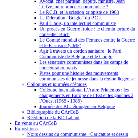
Avocat, chef partisan, député, ministre, Jean
Terfve, un « prince » communiste ?
Le P.C.B. et la scission grippiste de 1963
La fédération "Belgio" du P.C.I.
Paul Libois, un intellectuel communiste
Un procès en Guerre froide : le chemin torturé du
conseiller Buch
Le Comité mondial des Femmes contre la Guerre
et le Fascisme (CMF)
Agir à travers un cordon sanitaire : le Parti
Communiste de Belgique et le Congo
Les sénateurs communistes dans les camps de
concentration nazis
Pistes pour une histoire des mouvements
communistes de jeunesse dans la région liégeoise
Colloques et journées d’études
Colloque international L’Autre Printemps : les
changements en Europe de l’Est et les gauches à
l’Ouest (1965 - 1985)
Journée des P.C. étrangers en Belgique
Bibliographie du CArCoB
Réédition de la BD Lahaut
En vente au CArCoB
Expositions
Noirs dessins du communisme - Caricature et dessin