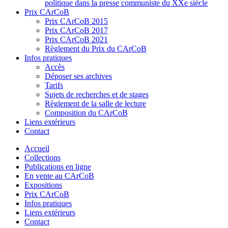
politique dans la presse communiste du XXe siècle
Prix CArCoB
Prix CArCoB 2015
Prix CArCoB 2017
Prix CArCoB 2021
Règlement du Prix du CArCoB
Infos pratiques
Accès
Déposer ses archives
Tarifs
Sujets de recherches et de stages
Règlement de la salle de lecture
Composition du CArCoB
Liens extérieurs
Contact
Accueil
Collections
Publications en ligne
En vente au CArCoB
Expositions
Prix CArCoB
Infos pratiques
Liens extérieurs
Contact