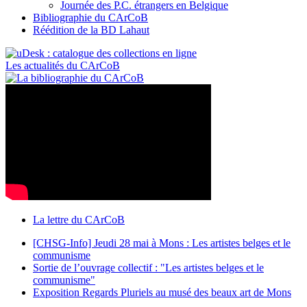
Journée des P.C. étrangers en Belgique
Bibliographie du CArCoB
Réédition de la BD Lahaut
Les actualités du CArCoB
La lettre du CArCoB
[CHSG-Info] Jeudi 28 mai à Mons : Les artistes belges et le
communisme
Sortie de l’ouvrage collectif : "Les artistes belges et le
communisme"
Exposition Regards Pluriels au musé des beaux art de Mons