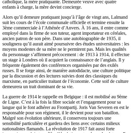
catholique, la mère pratiquante. Demeurée veuve avec quatre
enfants à charge, la mère devint concierge.
Alors qu’il demeure pratiquant jusqu’à l’âge de vingt ans, Lalmand
suit les cours de l’école communale officielle et termine ensuite la
3ème commerciale à l’Athénée d’Anvers. À 16 ans, il entre comme
employé dans la firme de son tuteur, agent importateur en céréales,
ancien patron de son père. Dans une autobiographie de 1935, il
soulignera qu’il aurait aimé poursuivre des études universitaires : les
moyens modestes de sa mère ne le permirent pas. Mais les qualités
du personnage s’affirment précocement : de 1913 à 1914, il effectue
un stage à Londres où il acquiert la connaissance de l’anglais. Il y
fréquente également des conférences organisées par des exilés
russes. Il se forge ainsi, de manière autodidacte, une culture politique
par la discussion et des lectures suivies dont des classiques du
marxisme, en particulier traitant de l’économie. Cette soif de culture
demeurera un trait dominant de sa vie.
La guerre de 1914 le rappelle en Belgique : il est mobilisé au 9ème
de Ligne. C’est à la fois la fibre sociale et l’engagement pour sa
langue qui le font adhérer au Frontpartij. Joris Van Severen en est le
responsable pour son régiment, il le devient pour son bataillon.
Malgré son évolution ultérieure, il conservera toujours une
sensibilité particulière et gardera des liens avec certains milieux
nationalistes flamands. La révolution de 1917 fait aussi forte