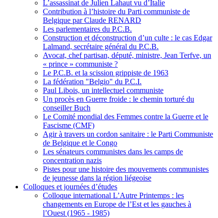
L’assassinat de Julien Lahaut vu d’Italie
Contribution à l’histoire du Parti communiste de
Belgique par Claude RENARD
Les parlementaires du P.C.B.
Construction et déconstruction d’un culte : le cas Edgar
Lalmand, secrétaire général du P.C.B.
Avocat, chef partisan, député, ministre, Jean Terfve, un
« prince » communiste ?
Le P.C.B. et la scission grippiste de 1963
La fédération "Belgio" du P.C.I.
Paul Libois, un intellectuel communiste
Un procès en Guerre froide : le chemin torturé du
conseiller Buch
Le Comité mondial des Femmes contre la Guerre et le
Fascisme (CMF)
Agir à travers un cordon sanitaire : le Parti Communiste
de Belgique et le Congo
Les sénateurs communistes dans les camps de
concentration nazis
Pistes pour une histoire des mouvements communistes
de jeunesse dans la région liégeoise
Colloques et journées d’études
Colloque international L’Autre Printemps : les
changements en Europe de l’Est et les gauches à
l’Ouest (1965 - 1985)