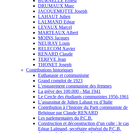
BURNELLE Ernest
DRUMAUX Marc
JACQUEMOTTE Joseph
LAHAUT Julien
LALMAND Edgar
LEVAUX Marcel
MARTEAUX Albert
MOINS Jacques
NEURAY Louis
RELECOM Xavier
RENARD Claude
TERFVE Jean
THONET Joseph
Contributions historiques
Euthanasie et communisme
Grand complot de 1923
L’engagement communiste des femmes
La grève des 100.000 - Mai 1941
Le Cercle des étudiants communistes 1956-1961
L’assassinat de Julien Lahaut vu d’Italie
Contribution à l’histoire du Parti communiste de
Belgique par Claude RENARD
Les parlementaires du P.C.B.
Construction et déconstruction d’un culte : le cas
Edgar Lalmand, secrétaire général du P.C.B.