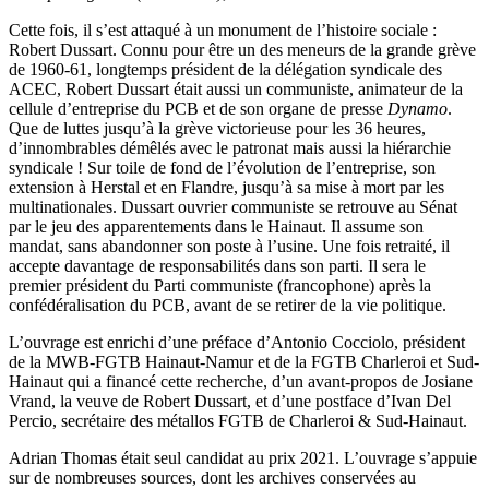
Cette fois, il s’est attaqué à un monument de l’histoire sociale :
Robert Dussart. Connu pour être un des meneurs de la grande grève
de 1960-61, longtemps président de la délégation syndicale des
ACEC, Robert Dussart était aussi un communiste, animateur de la
cellule d’entreprise du PCB et de son organe de presse
Dynamo
.
Que de luttes jusqu’à la grève victorieuse pour les 36 heures,
d’innombrables démêlés avec le patronat mais aussi la hiérarchie
syndicale ! Sur toile de fond de l’évolution de l’entreprise, son
extension à Herstal et en Flandre, jusqu’à sa mise à mort par les
multinationales. Dussart ouvrier communiste se retrouve au Sénat
par le jeu des apparentements dans le Hainaut. Il assume son
mandat, sans abandonner son poste à l’usine. Une fois retraité, il
accepte davantage de responsabilités dans son parti. Il sera le
premier président du Parti communiste (francophone) après la
confédéralisation du PCB, avant de se retirer de la vie politique.
L’ouvrage est enrichi d’une préface d’Antonio Cocciolo, président
de la MWB-FGTB Hainaut-Namur et de la FGTB Charleroi et Sud-
Hainaut qui a financé cette recherche, d’un avant-propos de Josiane
Vrand, la veuve de Robert Dussart, et d’une postface d’Ivan Del
Percio, secrétaire des métallos FGTB de Charleroi & Sud-Hainaut.
Adrian Thomas était seul candidat au prix 2021. L’ouvrage s’appuie
sur de nombreuses sources, dont les archives conservées au