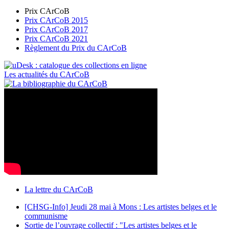
Prix CArCoB
Prix CArCoB 2015
Prix CArCoB 2017
Prix CArCoB 2021
Règlement du Prix du CArCoB
Les actualités du CArCoB
La lettre du CArCoB
[CHSG-Info] Jeudi 28 mai à Mons : Les artistes belges et le
communisme
Sortie de l’ouvrage collectif : "Les artistes belges et le