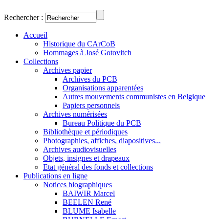
Rechercher :
Accueil
Historique du CArCoB
Hommages à José Gotovitch
Collections
Archives papier
Archives du PCB
Organisations apparentées
Autres mouvements communistes en Belgique
Papiers personnels
Archives numérisées
Bureau Politique du PCB
Bibliothèque et périodiques
Photographies, affiches, diapositives...
Archives audiovisuelles
Objets, insignes et drapeaux
Etat général des fonds et collections
Publications en ligne
Notices biographiques
BAIWIR Marcel
BEELEN René
BLUME Isabelle