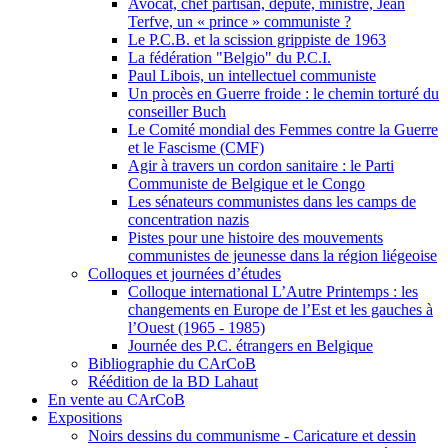
Avocat, chef partisan, député, ministre, Jean
Terfve, un « prince » communiste ?
Le P.C.B. et la scission grippiste de 1963
La fédération "Belgio" du P.C.I.
Paul Libois, un intellectuel communiste
Un procès en Guerre froide : le chemin torturé du
conseiller Buch
Le Comité mondial des Femmes contre la Guerre
et le Fascisme (CMF)
Agir à travers un cordon sanitaire : le Parti
Communiste de Belgique et le Congo
Les sénateurs communistes dans les camps de
concentration nazis
Pistes pour une histoire des mouvements
communistes de jeunesse dans la région liégeoise
Colloques et journées d’études
Colloque international L’Autre Printemps : les
changements en Europe de l’Est et les gauches à
l’Ouest (1965 - 1985)
Journée des P.C. étrangers en Belgique
Bibliographie du CArCoB
Réédition de la BD Lahaut
En vente au CArCoB
Expositions
Noirs dessins du communisme - Caricature et dessin