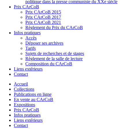
politique dans la presse communiste du XXe siècle
Prix CArCoB
Prix CArCoB 2015
Prix CArCoB 2017
Prix CArCoB 2021
Règlement du Prix du CArCoB
Infos pratiques
Accès
Déposer ses archives
Tarifs
Sujets de recherches et de stages
Règlement de la salle de lecture
Composition du CArCoB
Liens extérieurs
Contact
Accueil
Collections
Publications en ligne
En vente au CArCoB
Expositions
Prix CArCoB
Infos pratiques
Liens extérieurs
Contact