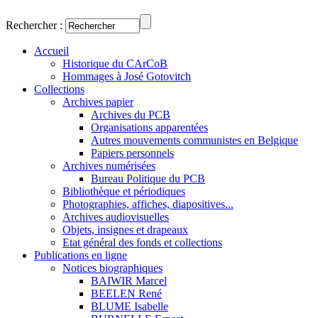
Rechercher :
Accueil
Historique du CArCoB
Hommages à José Gotovitch
Collections
Archives papier
Archives du PCB
Organisations apparentées
Autres mouvements communistes en Belgique
Papiers personnels
Archives numérisées
Bureau Politique du PCB
Bibliothèque et périodiques
Photographies, affiches, diapositives...
Archives audiovisuelles
Objets, insignes et drapeaux
Etat général des fonds et collections
Publications en ligne
Notices biographiques
BAIWIR Marcel
BEELEN René
BLUME Isabelle