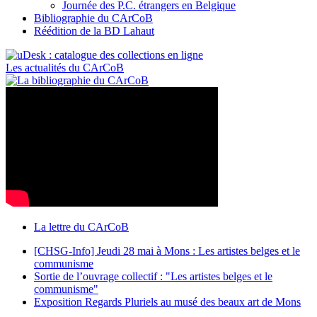
Journée des P.C. étrangers en Belgique
Bibliographie du CArCoB
Réédition de la BD Lahaut
Les actualités du CArCoB
La lettre du CArCoB
[CHSG-Info] Jeudi 28 mai à Mons : Les artistes belges et le
communisme
Sortie de l’ouvrage collectif : "Les artistes belges et le
communisme"
Exposition Regards Pluriels au musé des beaux art de Mons