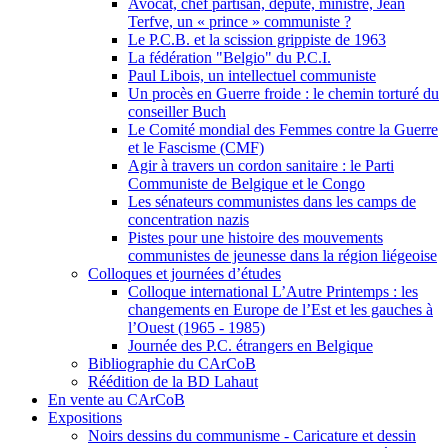
Avocat, chef partisan, député, ministre, Jean
Terfve, un « prince » communiste ?
Le P.C.B. et la scission grippiste de 1963
La fédération "Belgio" du P.C.I.
Paul Libois, un intellectuel communiste
Un procès en Guerre froide : le chemin torturé du
conseiller Buch
Le Comité mondial des Femmes contre la Guerre
et le Fascisme (CMF)
Agir à travers un cordon sanitaire : le Parti
Communiste de Belgique et le Congo
Les sénateurs communistes dans les camps de
concentration nazis
Pistes pour une histoire des mouvements
communistes de jeunesse dans la région liégeoise
Colloques et journées d’études
Colloque international L’Autre Printemps : les
changements en Europe de l’Est et les gauches à
l’Ouest (1965 - 1985)
Journée des P.C. étrangers en Belgique
Bibliographie du CArCoB
Réédition de la BD Lahaut
En vente au CArCoB
Expositions
Noirs dessins du communisme - Caricature et dessin