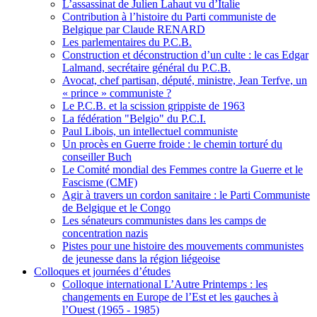
L’assassinat de Julien Lahaut vu d’Italie
Contribution à l’histoire du Parti communiste de
Belgique par Claude RENARD
Les parlementaires du P.C.B.
Construction et déconstruction d’un culte : le cas Edgar
Lalmand, secrétaire général du P.C.B.
Avocat, chef partisan, député, ministre, Jean Terfve, un
« prince » communiste ?
Le P.C.B. et la scission grippiste de 1963
La fédération "Belgio" du P.C.I.
Paul Libois, un intellectuel communiste
Un procès en Guerre froide : le chemin torturé du
conseiller Buch
Le Comité mondial des Femmes contre la Guerre et le
Fascisme (CMF)
Agir à travers un cordon sanitaire : le Parti Communiste
de Belgique et le Congo
Les sénateurs communistes dans les camps de
concentration nazis
Pistes pour une histoire des mouvements communistes
de jeunesse dans la région liégeoise
Colloques et journées d’études
Colloque international L’Autre Printemps : les
changements en Europe de l’Est et les gauches à
l’Ouest (1965 - 1985)