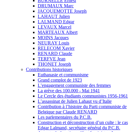
BURNELLE Ernest
DRUMAUX Marc
JACQUEMOTTE Joseph
LAHAUT Julien
LALMAND Edgar
LEVAUX Marcel
MARTEAUX Albert
MOINS Jacques
NEURAY Louis
RELECOM Xavier
RENARD Claude
TERFVE Jean
THONET Joseph
Contributions historiques
Euthanasie et communisme
Grand complot de 1923
L’engagement communiste des femmes
La grève des 100.000 - Mai 1941
Le Cercle des étudiants communistes 1956-1961
L’assassinat de Julien Lahaut vu d’Italie
Contribution à l’histoire du Parti communiste de
Belgique par Claude RENARD
Les parlementaires du P.C.B.
Construction et déconstruction d’un culte : le cas
Edgar Lalmand, secrétaire général du P.C.B.