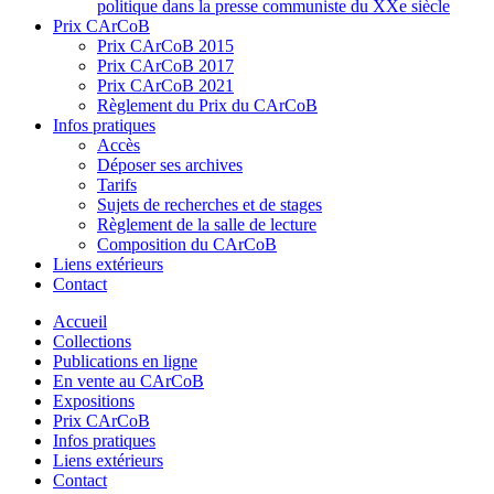
politique dans la presse communiste du XXe siècle
Prix CArCoB
Prix CArCoB 2015
Prix CArCoB 2017
Prix CArCoB 2021
Règlement du Prix du CArCoB
Infos pratiques
Accès
Déposer ses archives
Tarifs
Sujets de recherches et de stages
Règlement de la salle de lecture
Composition du CArCoB
Liens extérieurs
Contact
Accueil
Collections
Publications en ligne
En vente au CArCoB
Expositions
Prix CArCoB
Infos pratiques
Liens extérieurs
Contact