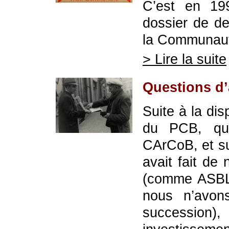
C’est en 1
dossier de d
la Communaut
> Lire la suite
Questions d’
Suite à la di
du PCB, qui
CArCoB, et su
avait fait de 
(comme ASBL 
nous n’avo
succession)