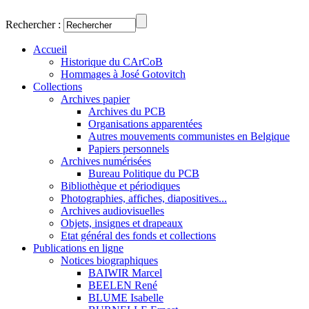
Rechercher :
Accueil
Historique du CArCoB
Hommages à José Gotovitch
Collections
Archives papier
Archives du PCB
Organisations apparentées
Autres mouvements communistes en Belgique
Papiers personnels
Archives numérisées
Bureau Politique du PCB
Bibliothèque et périodiques
Photographies, affiches, diapositives...
Archives audiovisuelles
Objets, insignes et drapeaux
Etat général des fonds et collections
Publications en ligne
Notices biographiques
BAIWIR Marcel
BEELEN René
BLUME Isabelle