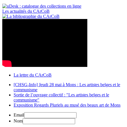
Les actualités du CArCoB
La lettre du CArCoB
[CHSG-Info] Jeudi 28 mai à Mons : Les artistes belges et le
communisme
Sortie de l’ouvrage collectif : "Les artistes belges et le
communisme"
Exposition Regards Pluriels au musé des beaux art de Mons
Email
Nom