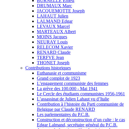
BURNELLE Ernest
DRUMAUX Marc
JACQUEMOTTE Joseph
LAHAUT Julien
LALMAND Edgar
LEVAUX Marcel
MARTEAUX Albert
MOINS Jacques
NEURAY Louis
RELECOM Xavier
RENARD Claude
TERFVE Jean
THONET Joseph
Contributions historiques
Euthanasie et communisme
Grand complot de 1923
L’engagement communiste des femmes
La grève des 100.000 - Mai 1941
Le Cercle des étudiants communistes 1956-1961
L’assassinat de Julien Lahaut vu d’Italie
Contribution à l’histoire du Parti communiste de
Belgique par Claude RENARD
Les parlementaires du P.C.B.
Construction et déconstruction d’un culte : le cas
Edgar Lalmand, secrétaire général du P.C.B.