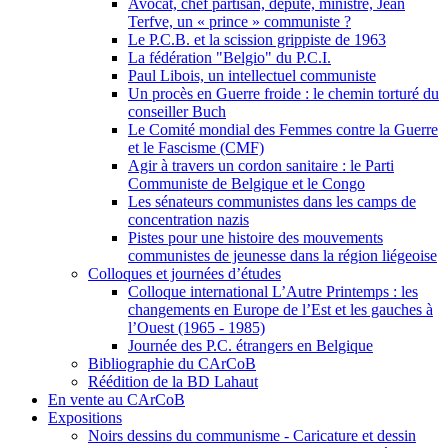
Avocat, chef partisan, député, ministre, Jean
Terfve, un « prince » communiste ?
Le P.C.B. et la scission grippiste de 1963
La fédération "Belgio" du P.C.I.
Paul Libois, un intellectuel communiste
Un procès en Guerre froide : le chemin torturé du
conseiller Buch
Le Comité mondial des Femmes contre la Guerre
et le Fascisme (CMF)
Agir à travers un cordon sanitaire : le Parti
Communiste de Belgique et le Congo
Les sénateurs communistes dans les camps de
concentration nazis
Pistes pour une histoire des mouvements
communistes de jeunesse dans la région liégeoise
Colloques et journées d’études
Colloque international L’Autre Printemps : les
changements en Europe de l’Est et les gauches à
l’Ouest (1965 - 1985)
Journée des P.C. étrangers en Belgique
Bibliographie du CArCoB
Réédition de la BD Lahaut
En vente au CArCoB
Expositions
Noirs dessins du communisme - Caricature et dessin