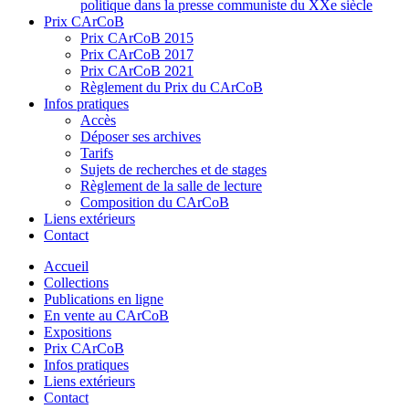
politique dans la presse communiste du XXe siècle
Prix CArCoB
Prix CArCoB 2015
Prix CArCoB 2017
Prix CArCoB 2021
Règlement du Prix du CArCoB
Infos pratiques
Accès
Déposer ses archives
Tarifs
Sujets de recherches et de stages
Règlement de la salle de lecture
Composition du CArCoB
Liens extérieurs
Contact
Accueil
Collections
Publications en ligne
En vente au CArCoB
Expositions
Prix CArCoB
Infos pratiques
Liens extérieurs
Contact