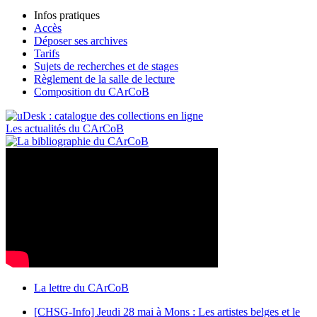
Infos pratiques
Accès
Déposer ses archives
Tarifs
Sujets de recherches et de stages
Règlement de la salle de lecture
Composition du CArCoB
Les actualités du CArCoB
La lettre du CArCoB
[CHSG-Info] Jeudi 28 mai à Mons : Les artistes belges et le