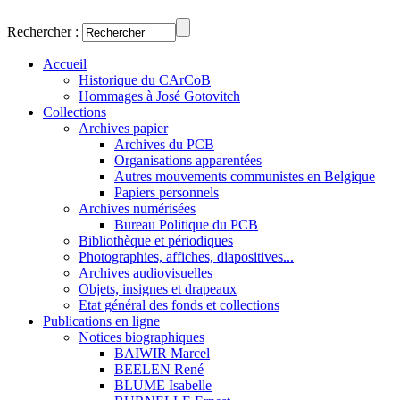
Rechercher :
Accueil
Historique du CArCoB
Hommages à José Gotovitch
Collections
Archives papier
Archives du PCB
Organisations apparentées
Autres mouvements communistes en Belgique
Papiers personnels
Archives numérisées
Bureau Politique du PCB
Bibliothèque et périodiques
Photographies, affiches, diapositives...
Archives audiovisuelles
Objets, insignes et drapeaux
Etat général des fonds et collections
Publications en ligne
Notices biographiques
BAIWIR Marcel
BEELEN René
BLUME Isabelle