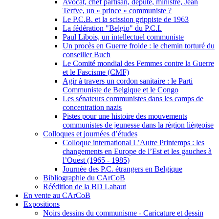
Avocat, chef partisan, député, ministre, Jean
Terfve, un « prince » communiste ?
Le P.C.B. et la scission grippiste de 1963
La fédération "Belgio" du P.C.I.
Paul Libois, un intellectuel communiste
Un procès en Guerre froide : le chemin torturé du
conseiller Buch
Le Comité mondial des Femmes contre la Guerre
et le Fascisme (CMF)
Agir à travers un cordon sanitaire : le Parti
Communiste de Belgique et le Congo
Les sénateurs communistes dans les camps de
concentration nazis
Pistes pour une histoire des mouvements
communistes de jeunesse dans la région liégeoise
Colloques et journées d’études
Colloque international L’Autre Printemps : les
changements en Europe de l’Est et les gauches à
l’Ouest (1965 - 1985)
Journée des P.C. étrangers en Belgique
Bibliographie du CArCoB
Réédition de la BD Lahaut
En vente au CArCoB
Expositions
Noirs dessins du communisme - Caricature et dessin