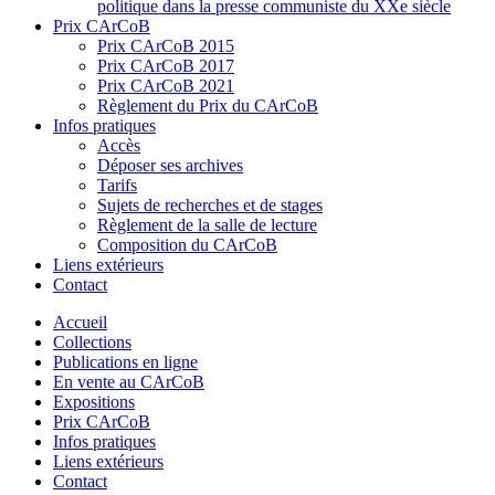
politique dans la presse communiste du XXe siècle
Prix CArCoB
Prix CArCoB 2015
Prix CArCoB 2017
Prix CArCoB 2021
Règlement du Prix du CArCoB
Infos pratiques
Accès
Déposer ses archives
Tarifs
Sujets de recherches et de stages
Règlement de la salle de lecture
Composition du CArCoB
Liens extérieurs
Contact
Accueil
Collections
Publications en ligne
En vente au CArCoB
Expositions
Prix CArCoB
Infos pratiques
Liens extérieurs
Contact