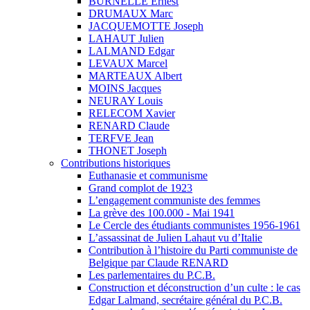
BURNELLE Ernest
DRUMAUX Marc
JACQUEMOTTE Joseph
LAHAUT Julien
LALMAND Edgar
LEVAUX Marcel
MARTEAUX Albert
MOINS Jacques
NEURAY Louis
RELECOM Xavier
RENARD Claude
TERFVE Jean
THONET Joseph
Contributions historiques
Euthanasie et communisme
Grand complot de 1923
L’engagement communiste des femmes
La grève des 100.000 - Mai 1941
Le Cercle des étudiants communistes 1956-1961
L’assassinat de Julien Lahaut vu d’Italie
Contribution à l’histoire du Parti communiste de
Belgique par Claude RENARD
Les parlementaires du P.C.B.
Construction et déconstruction d’un culte : le cas
Edgar Lalmand, secrétaire général du P.C.B.