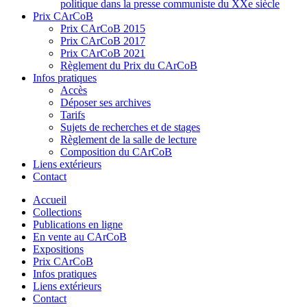
politique dans la presse communiste du XXe siècle
Prix CArCoB
Prix CArCoB 2015
Prix CArCoB 2017
Prix CArCoB 2021
Règlement du Prix du CArCoB
Infos pratiques
Accès
Déposer ses archives
Tarifs
Sujets de recherches et de stages
Règlement de la salle de lecture
Composition du CArCoB
Liens extérieurs
Contact
Accueil
Collections
Publications en ligne
En vente au CArCoB
Expositions
Prix CArCoB
Infos pratiques
Liens extérieurs
Contact