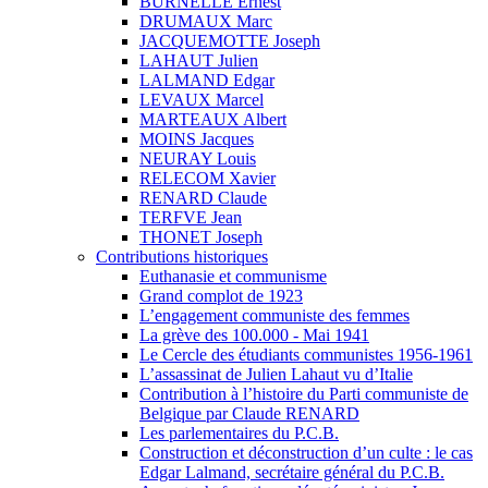
BURNELLE Ernest
DRUMAUX Marc
JACQUEMOTTE Joseph
LAHAUT Julien
LALMAND Edgar
LEVAUX Marcel
MARTEAUX Albert
MOINS Jacques
NEURAY Louis
RELECOM Xavier
RENARD Claude
TERFVE Jean
THONET Joseph
Contributions historiques
Euthanasie et communisme
Grand complot de 1923
L’engagement communiste des femmes
La grève des 100.000 - Mai 1941
Le Cercle des étudiants communistes 1956-1961
L’assassinat de Julien Lahaut vu d’Italie
Contribution à l’histoire du Parti communiste de
Belgique par Claude RENARD
Les parlementaires du P.C.B.
Construction et déconstruction d’un culte : le cas
Edgar Lalmand, secrétaire général du P.C.B.