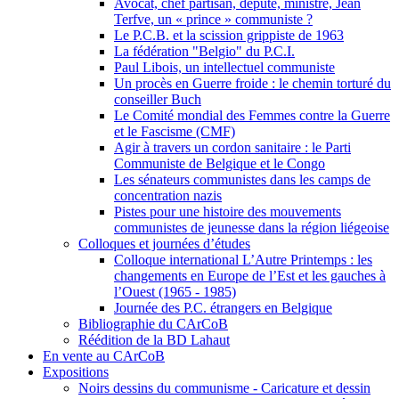
Avocat, chef partisan, député, ministre, Jean
Terfve, un « prince » communiste ?
Le P.C.B. et la scission grippiste de 1963
La fédération "Belgio" du P.C.I.
Paul Libois, un intellectuel communiste
Un procès en Guerre froide : le chemin torturé du
conseiller Buch
Le Comité mondial des Femmes contre la Guerre
et le Fascisme (CMF)
Agir à travers un cordon sanitaire : le Parti
Communiste de Belgique et le Congo
Les sénateurs communistes dans les camps de
concentration nazis
Pistes pour une histoire des mouvements
communistes de jeunesse dans la région liégeoise
Colloques et journées d’études
Colloque international L’Autre Printemps : les
changements en Europe de l’Est et les gauches à
l’Ouest (1965 - 1985)
Journée des P.C. étrangers en Belgique
Bibliographie du CArCoB
Réédition de la BD Lahaut
En vente au CArCoB
Expositions
Noirs dessins du communisme - Caricature et dessin