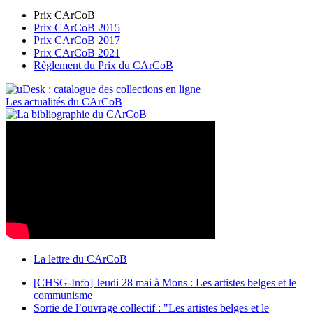
Prix CArCoB
Prix CArCoB 2015
Prix CArCoB 2017
Prix CArCoB 2021
Règlement du Prix du CArCoB
Les actualités du CArCoB
La lettre du CArCoB
[CHSG-Info] Jeudi 28 mai à Mons : Les artistes belges et le
communisme
Sortie de l’ouvrage collectif : "Les artistes belges et le