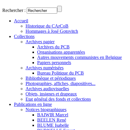
Rechercher :
Accueil
Historique du CArCoB
Hommages à José Gotovitch
Collections
Archives papier
Archives du PCB
Organisations apparentées
Autres mouvements communistes en Belgique
Papiers personnels
Archives numérisées
Bureau Politique du PCB
Bibliothèque et périodiques
Photographies, affiches, diapositives...
Archives audiovisuelles
Objets, insignes et drapeaux
Etat général des fonds et collections
Publications en ligne
Notices biographiques
BAIWIR Marcel
BEELEN René
BLUME Isabelle