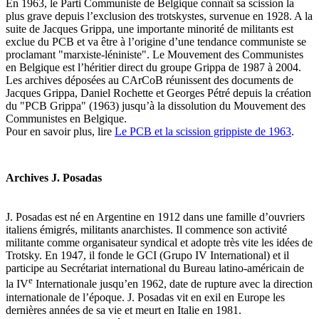
En 1963, le Parti Communiste de Belgique connaît sa scission la
plus grave depuis l’exclusion des trotskystes, survenue en 1928. A la
suite de Jacques Grippa, une importante minorité de militants est
exclue du PCB et va être à l’origine d’une tendance communiste se
proclamant "marxiste-léniniste". Le Mouvement des Communistes
en Belgique est l’héritier direct du groupe Grippa de 1987 à 2004.
Les archives déposées au CArCoB réunissent des documents de
Jacques Grippa, Daniel Rochette et Georges Pétré depuis la création
du "PCB Grippa" (1963) jusqu’à la dissolution du Mouvement des
Communistes en Belgique.
Pour en savoir plus, lire
Le PCB et la scission grippiste de 1963
.
Archives J. Posadas
J. Posadas est né en Argentine en 1912 dans une famille d’ouvriers
italiens émigrés, militants anarchistes. Il commence son activité
militante comme organisateur syndical et adopte très vite les idées de
Trotsky. En 1947, il fonde le GCI (Grupo IV International) et il
participe au Secrétariat international du Bureau latino-américain de
e
la IV
Internationale jusqu’en 1962, date de rupture avec la direction
internationale de l’époque. J. Posadas vit en exil en Europe les
dernières années de sa vie et meurt en Italie en 1981.