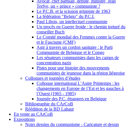
Avocat, chef partisan, député, ministre, Jean
Terfve, un « prince » communiste ?
Le P.C.B. et la scission grippiste de 1963
La fédération "Belgio" du P.C.I.
Paul Libois, un intellectuel communiste
Un procès en Guerre froide : le chemin torturé du
conseiller Buch
Le Comité mondial des Femmes contre la Guerre
et le Fascisme (CMF)
Agir à travers un cordon sanitaire : le Parti
Communiste de Belgique et le Congo
Les sénateurs communistes dans les camps de
concentration nazis
Pistes pour une histoire des mouvements
communistes de jeunesse dans la région liégeoise
Colloques et journées d’études
Colloque international L’Autre Printemps : les
changements en Europe de l’Est et les gauches à
l’Ouest (1965 - 1985)
Journée des P.C. étrangers en Belgique
Bibliographie du CArCoB
Réédition de la BD Lahaut
En vente au CArCoB
Expositions
Noirs dessins du communisme - Caricature et dessin