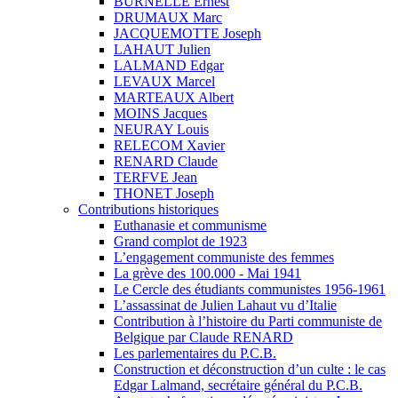
BURNELLE Ernest
DRUMAUX Marc
JACQUEMOTTE Joseph
LAHAUT Julien
LALMAND Edgar
LEVAUX Marcel
MARTEAUX Albert
MOINS Jacques
NEURAY Louis
RELECOM Xavier
RENARD Claude
TERFVE Jean
THONET Joseph
Contributions historiques
Euthanasie et communisme
Grand complot de 1923
L’engagement communiste des femmes
La grève des 100.000 - Mai 1941
Le Cercle des étudiants communistes 1956-1961
L’assassinat de Julien Lahaut vu d’Italie
Contribution à l’histoire du Parti communiste de
Belgique par Claude RENARD
Les parlementaires du P.C.B.
Construction et déconstruction d’un culte : le cas
Edgar Lalmand, secrétaire général du P.C.B.