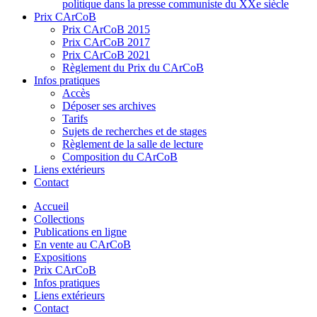
politique dans la presse communiste du XXe siècle
Prix CArCoB
Prix CArCoB 2015
Prix CArCoB 2017
Prix CArCoB 2021
Règlement du Prix du CArCoB
Infos pratiques
Accès
Déposer ses archives
Tarifs
Sujets de recherches et de stages
Règlement de la salle de lecture
Composition du CArCoB
Liens extérieurs
Contact
Accueil
Collections
Publications en ligne
En vente au CArCoB
Expositions
Prix CArCoB
Infos pratiques
Liens extérieurs
Contact