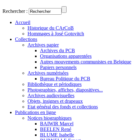
Rechercher :
Accueil
Historique du CArCoB
Hommages à José Gotovitch
Collections
Archives papier
Archives du PCB
Organisations apparentées
Autres mouvements communistes en Belgique
Papiers personnels
Archives numérisées
Bureau Politique du PCB
Bibliothèque et périodiques
Photographies, affiches, diapositives...
Archives audiovisuelles
Objets, insignes et drapeaux
Etat général des fonds et collections
Publications en ligne
Notices biographiques
BAIWIR Marcel
BEELEN René
BLUME Isabelle